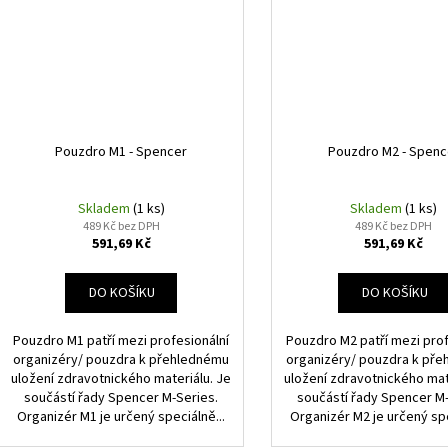
Pouzdro M1 - Spencer
Pouzdro M2 - Spenc
Skladem
(1 ks)
Skladem
(1 ks)
489 Kč bez DPH
489 Kč bez DPH
591,69 Kč
591,69 Kč
DO KOŠÍKU
DO KOŠÍKU
Pouzdro M1 patří mezi profesionální
Pouzdro M2 patří mezi prof
organizéry/ pouzdra k přehlednému
organizéry/ pouzdra k př
uložení zdravotnického materiálu. Je
uložení zdravotnického mat
součástí řady Spencer M-Series.
součástí řady Spencer M-
Organizér M1 je určený speciálně...
Organizér M2 je určený spe