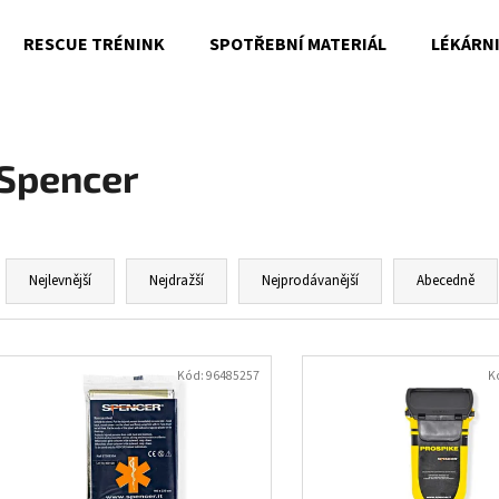
RESCUE TRÉNINK
SPOTŘEBNÍ MATERIÁL
LÉKÁRN
Co potřebujete najít?
Spencer
HLEDAT
Ř
a
Nejlevnější
Nejdražší
Nejprodávanější
Abecedně
Doporučujeme
z
e
V
n
ý
Kód:
96485257
K
í
p
p
i
r
s
o
p