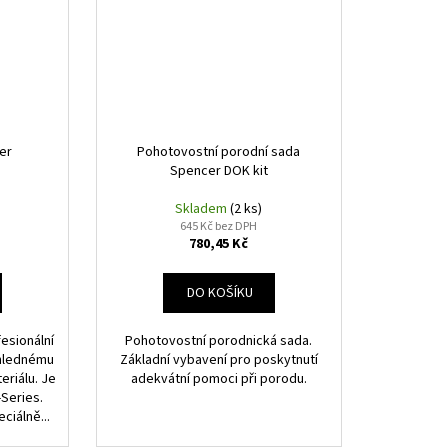
er
Pohotovostní porodní sada
Spencer DOK kit
Skladem
(2 ks)
645 Kč bez DPH
780,45 Kč
DO KOŠÍKU
esionální
Pohotovostní porodnická sada.
ehlednému
Základní vybavení pro poskytnutí
eriálu. Je
adekvátní pomoci při porodu.
Series.
ciálně...