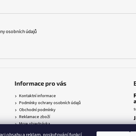
p
r
v
k
y
y osobních údajů
v
ý
p
i
s
u
Informace pro vás
Kontaktní informace
Podmínky ochrany osobních údajů
Obchodní podmínky
9
Reklamace zboží
Moje objednávka
7
r
aci obsahu a reklam, poskytování funkcí