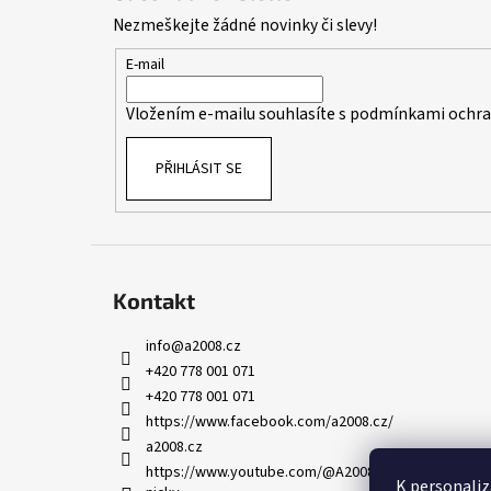
p
Nezmeškejte žádné novinky či slevy!
a
t
E-mail
í
Vložením e-mailu souhlasíte s
podmínkami ochran
PŘIHLÁSIT SE
Kontakt
info
@
a2008.cz
+420 778 001 071
+420 778 001 071
https://www.facebook.com/a2008.cz/
a2008.cz
https://www.youtube.com/@A2008-AED-skoleni-leka
K personaliz