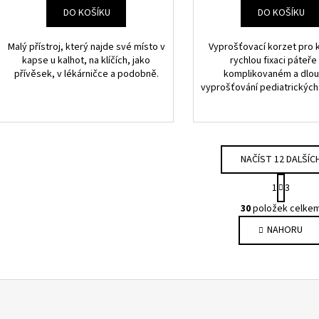
DO KOŠÍKU
DO KOŠÍKU
Malý přístroj, který najde své místo v
Vyprošťovací korzet pro kv
kapse u kalhot, na klíčích, jako
rychlou fixaci páteře 
přívěsek, v lékárničce a podobně.
komplikovaném a dlo
vyprošťování pediatrických
NAČÍST 12 DALŠÍC
S
1
3
t
O
r
30
položek celke
v
á
NAHORU
l
n
k
á
o
d
v
a
á
c
n
í
í