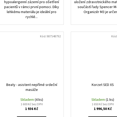
hypoalergenní zázemí pro ošetření
uložení zdravotnického mat
pacientů v rámci první pomoci. Díky
součástí řady Spencer M-
lehkému materiálu je ideální pro
Organizér M3 je určen
rychlé...
Kód:
987548792
Kód
Beaty - asistent nepřímé srdeční
Korzet SED XS
masáže
Skladem
(4 ks)
Skladem
(1 ks)
1 600 Kč bez DPH
1 650 Kč bez DPH
1 936 Kč
1 996,50 Kč