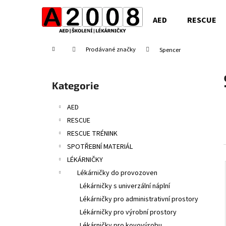
K
Přejít
na
o
AED
RESCUE
obsah
Zpět
Zpět
š
do
do
í
Domů
Prodávané značky
Spencer
obchodu
obchodu
k
P
o
Přeskočit
Kategorie
s
kategorie
t
AED
r
RESCUE
a
RESCUE TRÉNINK
n
SPOTŘEBNÍ MATERIÁL
n
LÉKÁRNIČKY
í
Lékárničky do provozoven
p
Lékárničky s univerzální náplní
a
Lékárničky pro administrativní prostory
n
Lékárničky pro výrobní prostory
e
Lékárničky pro kovovýrobu