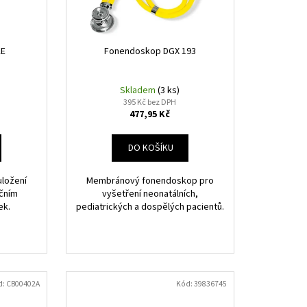
KE
Fonendoskop DGX 193
Skladem
(3 ks)
395 Kč bez DPH
477,95 Kč
DO KOŠÍKU
uložení
Membránový fonendoskop pro
kčním
vyšetření neonatálních,
ek.
pediatrických a dospělých pacientů.
d:
CB00402A
Kód:
39836745