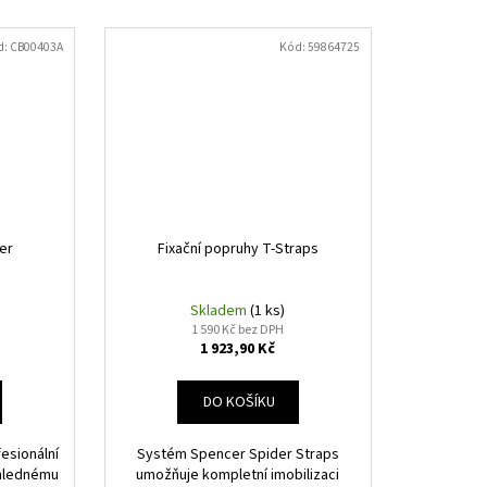
d:
CB00403A
Kód:
59864725
er
Fixační popruhy T-Straps
Skladem
(1 ks)
1 590 Kč bez DPH
1 923,90 Kč
DO KOŠÍKU
esionální
Systém Spencer Spider Straps
ehlednému
umožňuje kompletní imobilizaci