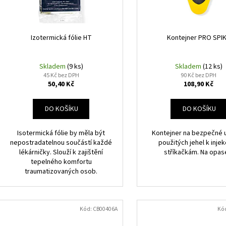
d
r
u
o
k
d
Izotermická fólie HT
Kontejner PRO SPI
t
u
ů
k
Skladem
(9 ks)
Skladem
(12 ks)
45 Kč bez DPH
90 Kč bez DPH
t
50,40 Kč
108,90 Kč
ů
DO KOŠÍKU
DO KOŠÍKU
Isotermická fólie by měla být
Kontejner na bezpečné 
nepostradatelnou součástí každé
použitých jehel k inje
lékárničky. Slouží k zajištění
stříkačkám. Na opas
tepelného komfortu
traumatizovaných osob.
Kód:
CB00406A
Kó