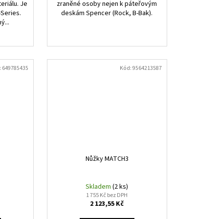
eriálu. Je
zraněné osoby nejen k páteřovým
Series.
deskám Spencer (Rock, B-Bak).
ý...
:
649785435
Kód:
9564213587
Nůžky MATCH3
Skladem
(2 ks)
1 755 Kč bez DPH
2 123,55 Kč