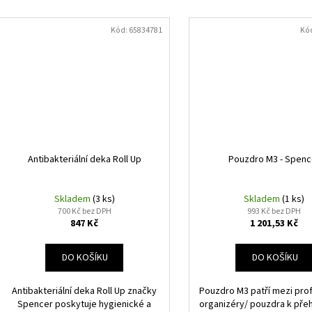
Kód:
65834781
Kó
Antibakteriální deka Roll Up
Pouzdro M3 - Spenc
Skladem
(3 ks)
Skladem
(1 ks)
700 Kč bez DPH
993 Kč bez DPH
847 Kč
1 201,53 Kč
DO KOŠÍKU
DO KOŠÍKU
Antibakteriální deka Roll Up značky
Pouzdro M3 patří mezi prof
Spencer poskytuje hygienické a
organizéry/ pouzdra k př