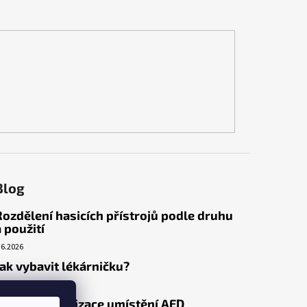
Blog
Rozdělení hasicích přístrojů podle druhu
a použití
.6.2026
Jak vybavit lékárničku?
.3.2026
Venkovní realizace umístění AED