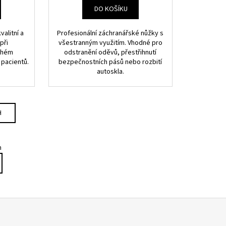
DO KOŠÍKU
alitní a
Profesionální záchranářské nůžky s
při
všestranným využitím. Vhodné pro
uhém
odstranění oděvů, přestřihnutí
 pacientů.
bezpečnostních pásů nebo rozbití
autoskla.
H
m