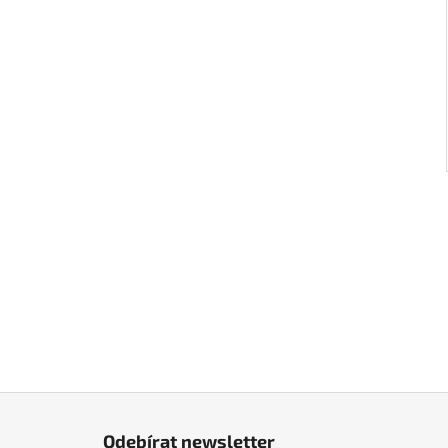
Z
á
Odebírat newsletter