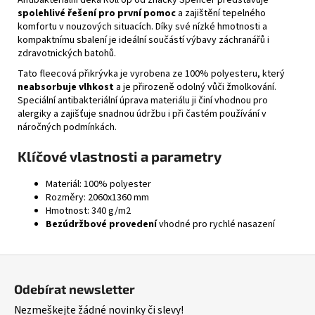
spolehlivé řešení pro první pomoc
a zajištění tepelného
komfortu v nouzových situacích. Díky své nízké hmotnosti a
kompaktnímu sbalení je ideální součástí výbavy záchranářů i
zdravotnických batohů.
Tato fleecová přikrývka je vyrobena ze 100% polyesteru, který
neabsorbuje vlhkost
a je přirozeně odolný vůči žmolkování.
Speciální antibakteriální úprava materiálu ji činí vhodnou pro
alergiky a zajišťuje snadnou údržbu i při častém používání v
náročných podmínkách.
Klíčové vlastnosti a parametry
Materiál: 100% polyester
Rozměry: 2060x1360 mm
Hmotnost: 340 g/m2
Bezúdržbové provedení
vhodné pro rychlé nasazení
Z
á
Odebírat newsletter
p
Nezmeškejte žádné novinky či slevy!