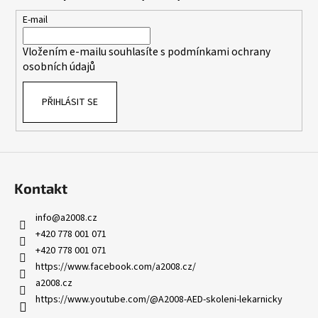
a
t
E-mail
í
Vložením e-mailu souhlasíte s
podmínkami ochrany
osobních údajů
PŘIHLÁSIT SE
Kontakt
info
@
a2008.cz
+420 778 001 071
+420 778 001 071
https://www.facebook.com/a2008.cz/
a2008.cz
https://www.youtube.com/@A2008-AED-skoleni-lekarnicky