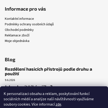
Informace pro vás
Kontaktní informace
Podmínky ochrany osobních údajů
Obchodní podmínky
Reklamace zboží
Moje objednávka
Blog
Rozdělení hasicích přístrojů podle druhu a
použití
9.6.2026
Jak vybavit lékárničku?
K personalizaci obsahu a reklam, poskytování funkcí
7.3.2026
sociálních médií a analýze naší návštěvnosti využíváme
Venkovní realizace umístění AED
soubory cookies. Více informací
zde
.
5.3.2026