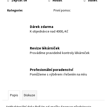
č
Zeptat se
Hlídat
Sdílet
u
Kategorie
:
První pomoc
j
e
m
Dárek zdarma
e
K objednávce nad 4000,-Kč
Revize lékárniček
Provádíme pravidelné kontroly lékárniček
Profesionální poradenství
Pomůžeme s výběrem i řešením na míru
Popis
Diskuze
Antibakteriální deka Roll Up od značky Spencer představuje