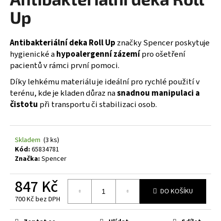
je
a
0,0
Up
z
j
5
í
hvězdiček.
Antibakteriální deka Roll Up
značky Spencer poskytuje
t
hygienické a
hypoalergenní zázemí
pro ošetření
?
pacientů v rámci první pomoci.
Díky lehkému materiálu je ideální pro rychlé použití v
terénu, kde je kladen důraz na
snadnou manipulaci a
čistotu
při transportu či stabilizaci osob.
HLEDAT
Skladem
(3 ks)
Kód:
65834781
D
Značka:
Spencer
o
p
847 Kč
o
DO KOŠÍKU
700 Kč bez DPH
r
Měrná
u
cena: