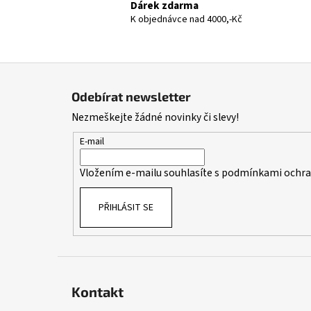
Dárek zdarma
K objednávce nad 4000,-Kč
Z
á
Odebírat newsletter
p
Nezmeškejte žádné novinky či slevy!
a
t
E-mail
í
Vložením e-mailu souhlasíte s
podmínkami ochran
PŘIHLÁSIT SE
Kontakt