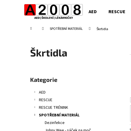
K
Přejít
na
o
AED
RESCUE
obsah
Zpět
Zpět
š
do
do
í
Domů
SPOTŘEBNÍ MATERIÁL
Škrtidla
obchodu
obchodu
k
Škrtidla
P
o
Přeskočit
Kategorie
s
kategorie
t
AED
r
RESCUE
a
RESCUE TRÉNINK
n
SPOTŘEBNÍ MATERIÁL
n
Dezinfekce
í
Johny Wee - sáček na moč