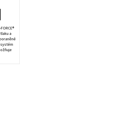
X-FORCE®
tlaku a
 poraněné
ý systém
možňuje