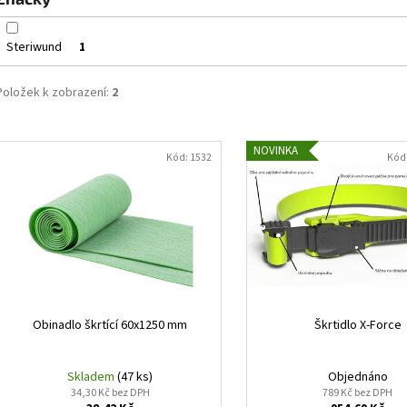
ů
Steriwund
1
Položek k zobrazení:
2
V
NOVINKA
ý
Kód:
1532
Kód
p
i
s
p
r
o
d
Obinadlo škrtící 60x1250 mm
Škrtidlo X-Force
u
k
Skladem
(47 ks)
Objednáno
34,30 Kč bez DPH
789 Kč bez DPH
t