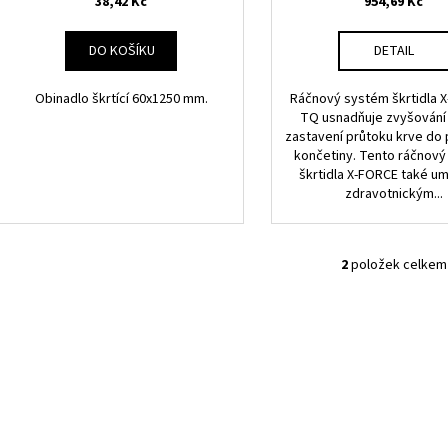
38,42 Kč
954,69 Kč
ů
DO KOŠÍKU
DETAIL
Obinadlo škrtící 60x1250 mm.
Ráčnový systém škrtidla 
TQ usnadňuje zvyšování 
zastavení průtoku krve do
končetiny. Tento ráčnov
škrtidla X-FORCE také u
zdravotnickým...
2
položek celkem
O
v
l
á
d
a
c
í