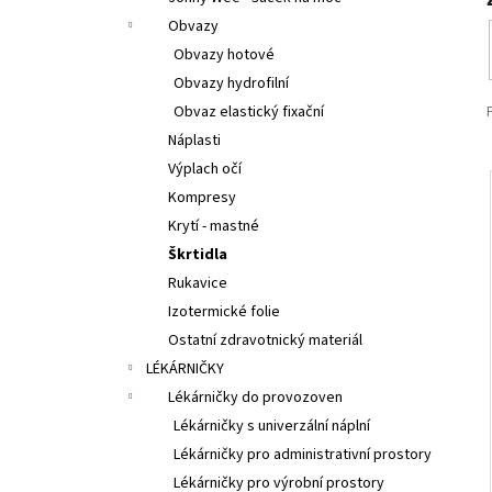
p
Obvazy
a
Obvazy hotové
n
Obvazy hydrofilní
e
Obvaz elastický fixační
l
Náplasti
Výplach očí
Kompresy
Krytí - mastné
Škrtidla
Rukavice
Izotermické folie
Ostatní zdravotnický materiál
LÉKÁRNIČKY
Lékárničky do provozoven
Lékárničky s univerzální náplní
Lékárničky pro administrativní prostory
Lékárničky pro výrobní prostory