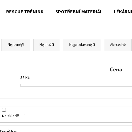
RESCUE TRÉNINK
SPOTŘEBNÍ MATERIÁL
LÉKÁRN
Co potřebujete najít?
Ř
a
Nejlevnější
Nejdražší
Nejprodávanější
Abecedně
z
HLEDAT
e
n
Cena
í
38
Kč
Doporučujeme
p
r
o
d
u
Na skladě
1
k
t
Značky