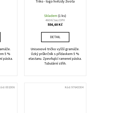
Triko - logo hvězdy života
Skladem
(1 ks)
460 Kč bez DPH
556,60 Kč
DETAIL
ramáže.
Unisexové tričko vyšší gramáže.
kem 5 %
Úzký průkrčník s přídavkem 5 %
ní páska.
elastanu. Zpevňující ramenní páska.
Tubulární střih.
Kód:
001006
Kód:
97643304