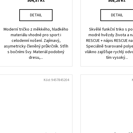
504,57 Kč
508,20 Kč
ů
DETAIL
DETAIL
Moderní tričko z měkkého, hladkého
Skvělé funkční triko s p
materiálu vhodné pro sport i
modré hvězdy života a 
celodenní nošení. Zajímavý,
RESCUE + nápis RESCUE na
asymetricky členěný průkrčník. Střih
Speciálně tvarované poly
s bočními švy. Materiál podobný
vlákno zajišťuje rychlý odv
dresu,...
tím vysoký...
Kód:
9457845204