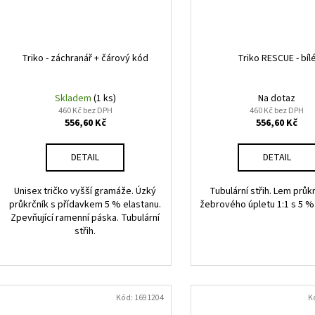
Triko - záchranář + čárový kód
Triko RESCUE - bíl
Skladem
(1 ks)
Na dotaz
460 Kč bez DPH
460 Kč bez DPH
556,60 Kč
556,60 Kč
DETAIL
DETAIL
Unisex tričko vyšší gramáže. Úzký
Tubulární střih. Lem průk
průkrčník s přídavkem 5 % elastanu.
žebrového úpletu 1:1 s 5 %
Zpevňující ramenní páska. Tubulární
střih.
Kód:
1691204
K