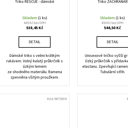
Triko RESCUE - dámské
Triko ZÁCHRANÁŘ
Skladem
(1 ks)
Skladem
(1 ks)
445 Kč bez DPH
450 Kč bez DPH
538,45 Kč
544,50 Kč
DETAIL
DETAIL
Dámské triko s velmi krátkým
Unisexové tričko vyšší g
rukávem. Volný kulatý průkrčník s
Úzký průkrčník s přídav
úzkým lemem
elastanu. Zpevňující ramen
ze shodného materiálu. Ramena
Tubulární střih.
zpevněna všitým proužkem.
Kód:
9873004