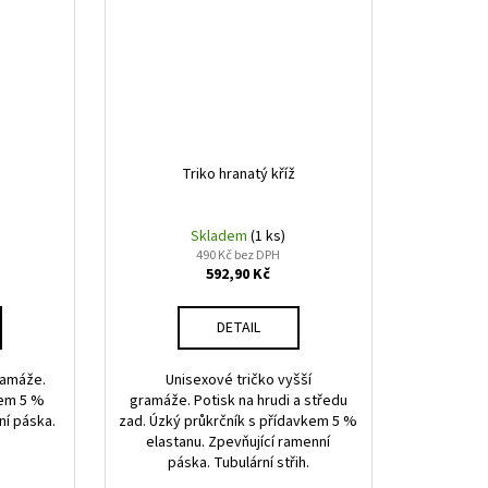
Triko hranatý kříž
Skladem
(1 ks)
490 Kč bez DPH
592,90 Kč
DETAIL
ramáže.
Unisexové tričko vyšší
kem 5 %
gramáže. Potisk na hrudi a středu
ní páska.
zad. Úzký průkrčník s přídavkem 5 %
elastanu. Zpevňující ramenní
páska. Tubulární střih.