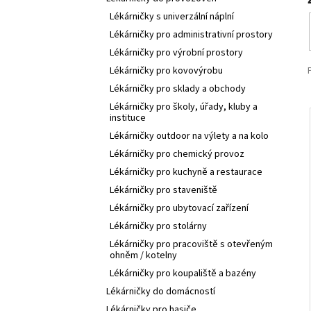
p
Lékárničky s univerzální náplní
a
Lékárničky pro administrativní prostory
n
Lékárničky pro výrobní prostory
e
Lékárničky pro kovovýrobu
l
Lékárničky pro sklady a obchody
Lékárničky pro školy, úřady, kluby a
instituce
Lékárničky outdoor na výlety a na kolo
Lékárničky pro chemický provoz
Lékárničky pro kuchyně a restaurace
Lékárničky pro staveniště
Lékárničky pro ubytovací zařízení
Lékárničky pro stolárny
Lékárničky pro pracoviště s otevřeným
ohněm / kotelny
Lékárničky pro koupaliště a bazény
Lékárničky do domácností
Lékárničky pro hasiče