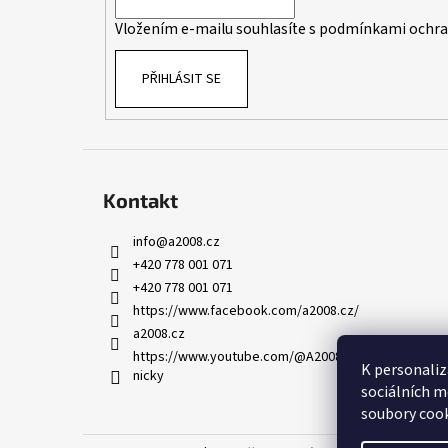
í
Vložením e-mailu souhlasíte s
podmínkami ochran
PŘIHLÁSIT SE
Kontakt
info
@
a2008.cz
+420 778 001 071
+420 778 001 071
https://www.facebook.com/a2008.cz/
a2008.cz
https://www.youtube.com/@A2008-AED-skoleni-leka
K personaliz
nicky
sociálních m
soubory cook