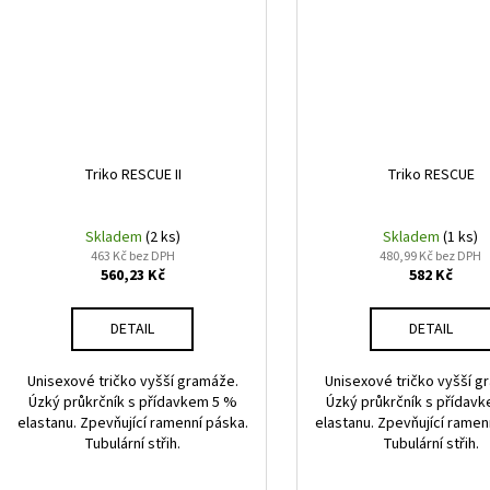
Triko RESCUE II
Triko RESCUE
Skladem
(2 ks)
Skladem
(1 ks)
463 Kč bez DPH
480,99 Kč bez DPH
560,23 Kč
582 Kč
DETAIL
DETAIL
Unisexové tričko vyšší gramáže.
Unisexové tričko vyšší g
Úzký průkrčník s přídavkem 5 %
Úzký průkrčník s přídav
elastanu. Zpevňující ramenní páska.
elastanu. Zpevňující ramen
Tubulární střih.
Tubulární střih.