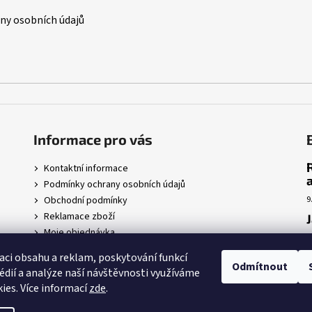
p
i
y osobních údajů
s
u
Informace pro vás
Kontaktní informace
Podmínky ochrany osobních údajů
Obchodní podmínky
9
Reklamace zboží
Moje objednávka
7
r
aci obsahu a reklam, poskytování funkcí
Odmítnout
édií a analýze naší návštěvnosti využíváme
5
ies. Více informací
zde
.