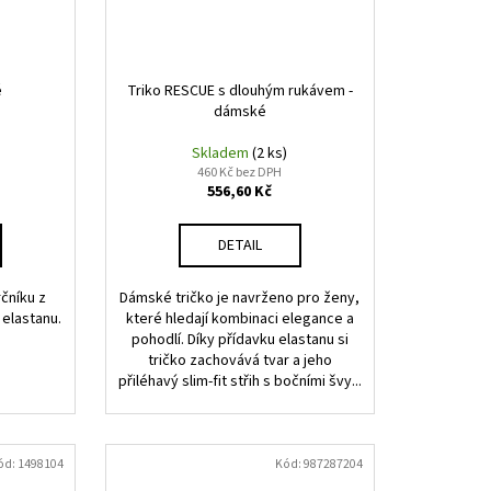
é
Triko RESCUE s dlouhým rukávem -
dámské
Skladem
(2 ks)
460 Kč bez DPH
556,60 Kč
DETAIL
rčníku z
Dámské tričko je navrženo pro ženy,
 elastanu.
které hledají kombinaci elegance a
pohodlí. Díky přídavku elastanu si
tričko zachovává tvar a jeho
přiléhavý slim-fit střih s bočními švy...
ód:
1498104
Kód:
987287204