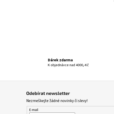
Dárek zdarma
K objednávce nad 4000,-Kč
Z
á
Odebírat newsletter
p
Nezmeškejte žádné novinky či slevy!
a
t
E-mail