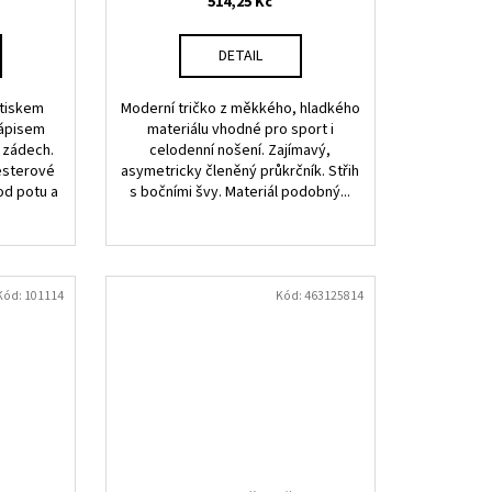
514,25 Kč
DETAIL
otiskem
Moderní tričko z měkkého, hladkého
nápisem
materiálu vhodné pro sport i
 zádech.
celodenní nošení. Zajímavý,
esterové
asymetricky členěný průkrčník. Střih
od potu a
s bočními švy. Materiál podobný...
Kód:
101114
Kód:
463125814