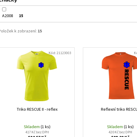
ů
A2008
15
Položek k zobrazení:
15
V
ý
Kód:
21123003
K
p
i
s
p
r
o
d
Triko RESCUE II - reflex
Reflexní triko RESC
u
k
Skladem
(1 ks)
Skladem
(1 ks)
417 Kč bez DPH
420 Kč bez DPH
t