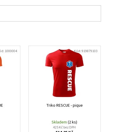
ód:
1000004
Kód:
919879103
UE
Triko RESCUE - pique
Skladem
(2 ks)
425 Kč bez DPH