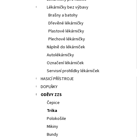
Lékárničky bez výbavy
Brašny a batohy
Dřevěné lékárničky
Plastové lékárničky
Plechové lékárničky
Náplně do lékárniček
Autolékárničky
Označení lékárniček
Servisní prohlídky lékárniček
HASICÍ PŘÍSTROJE
DOPLŇKY
ODĚVY ZZS
Čepice
Trika
Polokošile
Mikiny
Bundy