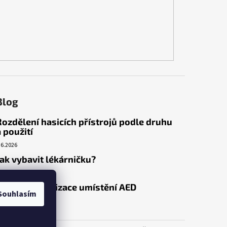
Blog
Rozdělení hasicích přístrojů podle druhu
a použití
.6.2026
Jak vybavit lékárničku?
.3.2026
Venkovní realizace umístění AED
Souhlasím
.3.2026