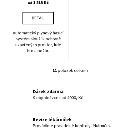
1 815 Kč
od
DETAIL
Automatický plynový hasicí
systém slouží k ochraně
uzavřených prostor, kde
hrozí požár.
11
položek celkem
O
v
l
Dárek zdarma
á
K objednávce nad 4000,-Kč
d
a
c
Revize lékárniček
í
Provádíme pravidelné kontroly lékárniček
p
r