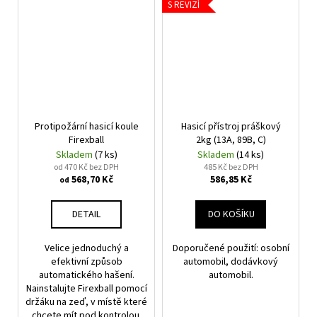
S REVIZÍ
Protipožární hasicí koule
Hasicí přístroj práškový
Firexball
2kg (13A, 89B, C)
Skladem
(7 ks)
Skladem
(14 ks)
od 470 Kč bez DPH
485 Kč bez DPH
568,70 Kč
586,85 Kč
od
DETAIL
DO KOŠÍKU
Velice jednoduchý a
Doporučené použití: osobní
efektivní způsob
automobil, dodávkový
automatického hašení.
automobil.
Nainstalujte Firexball pomocí
držáku na zeď, v místě které
chcete mít pod kontrolou.