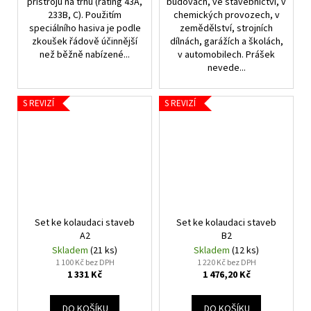
přístrojů na trhu (rating 43A,
budovách, ve stavebnictví, v
233B, C). Použitím
chemických provozech, v
speciálního hasiva je podle
zemědělství, strojních
zkoušek řádově účinnější
dílnách, garážích a školách,
než běžně nabízené...
v automobilech. Prášek
nevede...
S REVIZÍ
S REVIZÍ
Set ke kolaudaci staveb
Set ke kolaudaci staveb
A2
B2
Skladem
(21 ks)
Skladem
(12 ks)
1 100 Kč bez DPH
1 220 Kč bez DPH
1 331 Kč
1 476,20 Kč
DO KOŠÍKU
DO KOŠÍKU