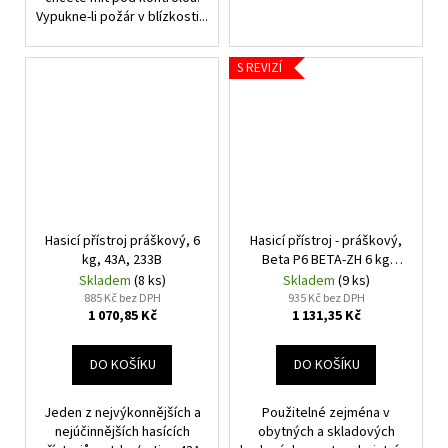
Vypukne-li požár v blízkosti...
S REVIZÍ
Hasicí přístroj práškový, 6
Hasicí přístroj - práškový,
kg, 43A, 233B
Beta P6 BETA-ZH 6 kg
(43A)
Skladem
(8 ks)
Skladem
(9 ks)
885 Kč bez DPH
935 Kč bez DPH
1 070,85 Kč
1 131,35 Kč
DO KOŠÍKU
DO KOŠÍKU
Jeden z nejvýkonnějších a
Použitelné zejména v
nejúčinnějších hasících
obytných a skladových