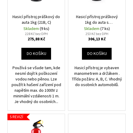
p
r
Hasicí přístroj práškový do
Hasicí přístroj práškový
o
auta 1kg (21B, C)
1kg do auta s
d
manometrem (8A, 34B, C)
Skladem
(9 ks)
Skladem
(7 ks)
u
228 Kč bez DPH
253 Kč bez DPH
275,88 Kč
306,13 Kč
k
t
DO KOŠÍKU
DO KOŠÍKU
ů
Používá se všude tam, kde
Hasicí přístroj je vybaven
nesmí dojít k poškození
manometrem a držákem .
vodou nebo pěnou. Lze
Třída požáru: A, B, C. Vhodný
použít k hašení zařízení pod
do osobních automobilů.
napětím max. do 1000V z
minimální vzdálenosti 1 m.
Je vhodný do osobních...
S REVIZÍ