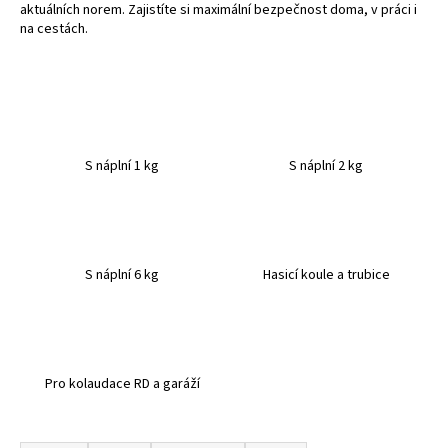
aktuálních norem. Zajistíte si maximální bezpečnost doma, v práci i
a
na cestách.
j
í
t
?
S náplní 1 kg
S náplní 2 kg
HLEDAT
S náplní 6 kg
Hasicí koule a trubice
D
o
p
o
Pro kolaudace RD a garáží
r
u
Ř