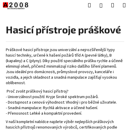
K
Přejít
Hledat
Nákup
M
Přihlášení
na
o
obsah
Zpět
Zpět
košík
š
í
Hasicí přístroje práškové
C
k
o
p
Práškové hasicí přístroje jsou univerzální a nejrozšířenější typy
o
hasicí techniky, určené k hašení požárů tříd A (pevné látky), B
t
(kapaliny) a C (plyny). Díky použití speciálního prášku rychle a účinně
eliminují oheň, přičemž minimalizují riziko dalšího šíření plamenů.
ř
Jsou ideální pro domácnosti, průmyslové provozy, kanceláře i
e
vozidla, a jejich skladnost a snadná manipulace zajišťují vysokou
oblíbenost.
b
u
Proč zvolit práškový hasicí přístroj?
- Univerzálnost použití: Kryje široké spektrum požárů.
j
- Dostupnost a cenová výhodnost: Vhodný i pro běžné uživatele.
e
- Snadná manipulace: Rychlá aktivace a účinné hašení.
- Přenosnost: Lehké a kompaktní provedení.
t
e
V naší kompletní nabídce najdete výběr nejlepších práškových
hasicích přístrojů renomovaných výrobců, certifikovaných podle
n