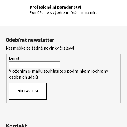
v
Profesionální poradenství
k
Pomůžeme s výběrem i řešením na míru
y
v
ý
Z
p
á
i
Odebírat newsletter
p
s
Nezmeškejte žádné novinky či slevy!
a
u
t
E-mail
í
Vložením e-mailu souhlasíte s
podmínkami ochrany
osobních údajů
PŘIHLÁSIT SE
Kontakt