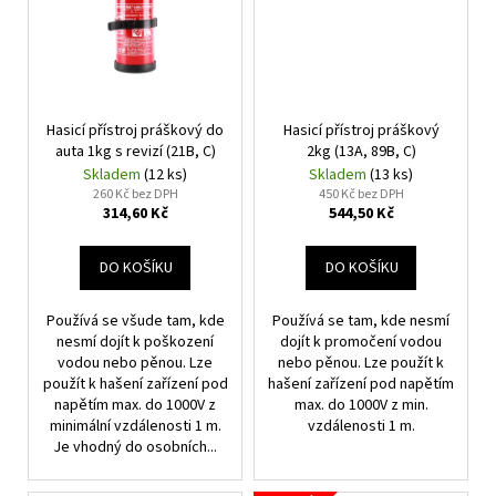
Hasicí přístroj práškový do
Hasicí přístroj práškový
auta 1kg s revizí (21B, C)
2kg (13A, 89B, C)
Skladem
(12 ks)
Skladem
(13 ks)
260 Kč bez DPH
450 Kč bez DPH
314,60 Kč
544,50 Kč
DO KOŠÍKU
DO KOŠÍKU
Používá se všude tam, kde
Používá se tam, kde nesmí
nesmí dojít k poškození
dojít k promočení vodou
vodou nebo pěnou. Lze
nebo pěnou. Lze použít k
použít k hašení zařízení pod
hašení zařízení pod napětím
napětím max. do 1000V z
max. do 1000V z min.
minimální vzdálenosti 1 m.
vzdálenosti 1 m.
Je vhodný do osobních...