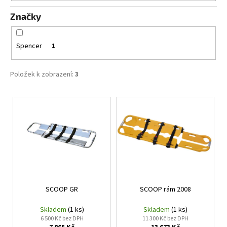
t
a
Značky
ů
j
í
Spencer
1
t
?
Položek k zobrazení:
3
V
ý
HLEDAT
p
i
s
D
p
o
r
p
SCOOP GR
SCOOP rám 2008
o
o
d
r
Skladem
(1 ks)
Skladem
(1 ks)
u
u
6 500 Kč bez DPH
11 300 Kč bez DPH