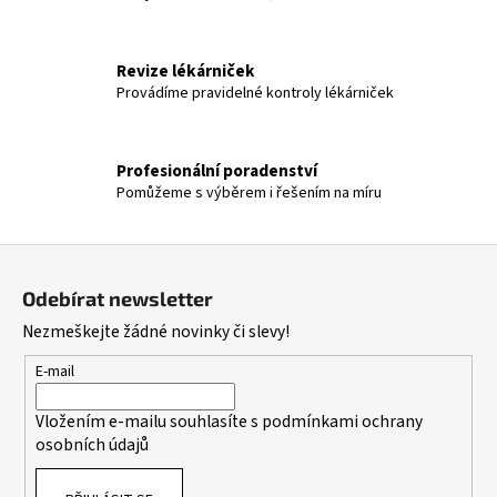
d
a
c
Revize lékárniček
í
Provádíme pravidelné kontroly lékárniček
p
r
v
Profesionální poradenství
k
Pomůžeme s výběrem i řešením na míru
y
v
ý
Z
p
á
i
Odebírat newsletter
p
s
Nezmeškejte žádné novinky či slevy!
a
u
t
E-mail
í
Vložením e-mailu souhlasíte s
podmínkami ochrany
osobních údajů