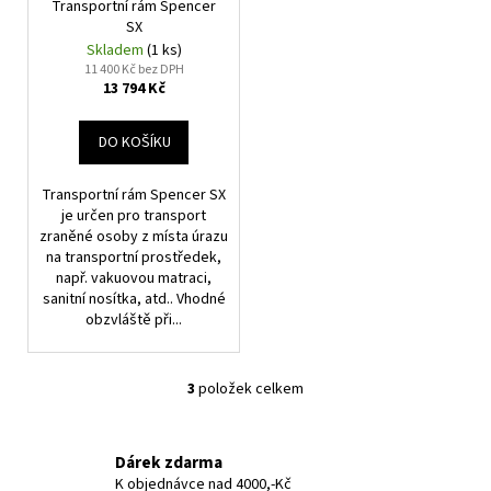
Transportní rám Spencer
SX
Skladem
(1 ks)
11 400 Kč bez DPH
13 794 Kč
DO KOŠÍKU
Transportní rám Spencer SX
je určen pro transport
zraněné osoby z místa úrazu
na transportní prostředek,
např. vakuovou matraci,
sanitní nosítka, atd.. Vhodné
obzvláště při...
3
položek celkem
O
v
l
Dárek zdarma
á
K objednávce nad 4000,-Kč