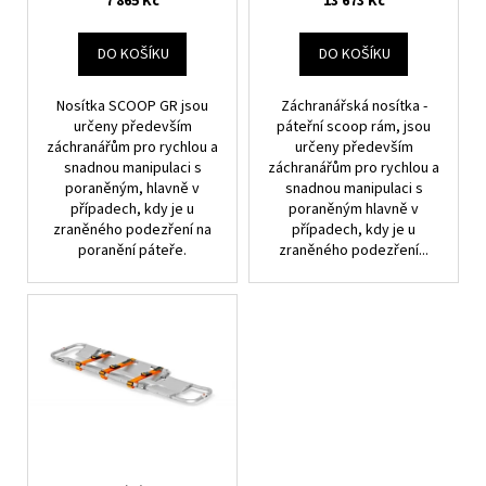
7 865 Kč
13 673 Kč
č
k
u
t
j
DO KOŠÍKU
DO KOŠÍKU
ů
e
m
Nosítka SCOOP GR jsou
Záchranářská nosítka -
e
určeny především
páteřní scoop rám, jsou
záchranářům pro rychlou a
určeny především
snadnou manipulaci s
záchranářům pro rychlou a
poraněným, hlavně v
snadnou manipulaci s
případech, kdy je u
poraněným hlavně v
zraněného podezření na
případech, kdy je u
poranění páteře.
zraněného podezření...