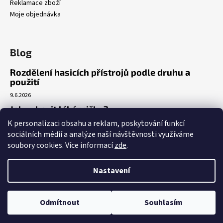
Reklamace zboží
Moje objednávka
Blog
Rozdělení hasicích přístrojů podle druhu a
použití
9.6.2026
Jak vybavit lékárničku?
K personalizaci obsahu a reklam, poskytování funkcí
7.3.2026
sociálních médií a analýze naší návštěvnosti využíváme
Venkovní realizace umístění AED
soubory cookies. Více informací
zde
.
5.3.2026
Nastavení
Vytvořil Shoptet
Copyright 2026
A|2008
. Všechna práva vyhrazena.
Upravit nastavení
Odmítnout
Souhlasím
cookies