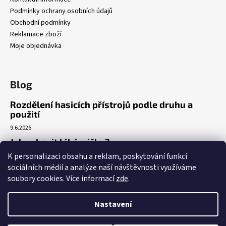
Podmínky ochrany osobních údajů
Obchodní podmínky
Reklamace zboží
Moje objednávka
Blog
Rozdělení hasicích přístrojů podle druhu a
použití
9.6.2026
Jak vybavit lékárničku?
K personalizaci obsahu a reklam, poskytování funkcí
7.3.2026
sociálních médií a analýze naší návštěvnosti využíváme
Venkovní realizace umístění AED
soubory cookies. Více informací
zde
.
5.3.2026
Nastavení
Vytvořil Shoptet