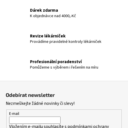
o
d
v
a
Dárek zdarma
á
c
K objednávce nad 4000,-Kč
n
í
í
p
r
Revize lékárniček
v
Provádíme pravidelné kontroly lékárniček
k
y
v
Profesionální poradenství
ý
Pomůžeme s výběrem i řešením na míru
p
i
Z
s
u
á
Odebírat newsletter
p
Nezmeškejte žádné novinky či slevy!
a
t
E-mail
í
Vložením e-mailu souhlasíte s
podmínkami ochrany