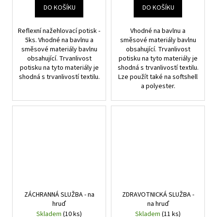
DO KOŠÍKU
DO KOŠÍKU
Reflexní nažehlovací potisk -
Vhodné na bavlnu a
5ks. Vhodné na bavlnu a
směsové materiály bavlnu
směsové materiály bavlnu
obsahující. Trvanlivost
obsahující. Trvanlivost
potisku na tyto materiály je
potisku na tyto materiály je
shodná s trvanlivostí textilu.
shodná s trvanlivostí textilu.
Lze použít také na softshell
a polyester.
ZÁCHRANNÁ SLUŽBA - na
ZDRAVOTNICKÁ SLUŽBA -
hruď
na hruď
Skladem
(10 ks)
Skladem
(11 ks)