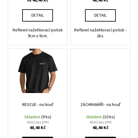
48,40 Kč
48,40 Kč
č
od
k
u
t
j
DETAIL
DETAIL
ů
e
m
Reflexní nažehlovací potisk
Reflexní nažehlovací potisk -
e
9cm x 9cm.
2ks.
RESCUE - na hruď
ZÁCHRANÁŘI - na hruď
Skladem
(9 ks)
Skladem
(10 ks)
40 Kč bez DPH
40 Kč bez DPH
48,40 Kč
48,40 Kč