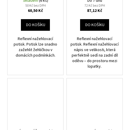
Skladem
(6 ks)
Do 7 dnů
50 Kč bez DPH
72 Kč bez DPH
60,50 Kč
87,12 Kč
DO KOŠÍKU
DO KOŠÍKU
Reflexní nažehlovací
Reflexní nažehlovací
potisk. Potisk lze snadno
potisk. Reflexní nažehlovací
zažehlit žehličkou v
nápis ve velikosti, která
domácích podmínkách.
perfektně sedí na zadní díl
oděvu – do prostoru mezi
lopatky.