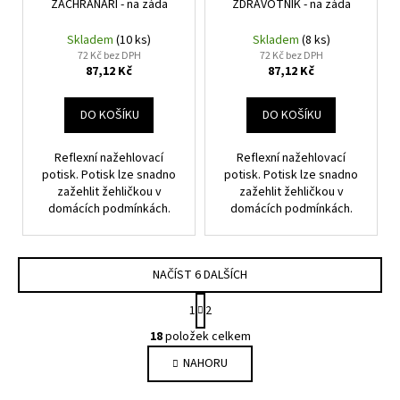
ZÁCHRANÁŘI - na záda
ZDRAVOTNÍK - na záda
Skladem
(10 ks)
Skladem
(8 ks)
72 Kč bez DPH
72 Kč bez DPH
87,12 Kč
87,12 Kč
DO KOŠÍKU
DO KOŠÍKU
Reflexní nažehlovací
Reflexní nažehlovací
potisk. Potisk lze snadno
potisk. Potisk lze snadno
zažehlit žehličkou v
zažehlit žehličkou v
domácích podmínkách.
domácích podmínkách.
NAČÍST 6 DALŠÍCH
S
1
2
t
O
r
18
položek celkem
v
á
NAHORU
l
n
k
á