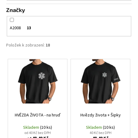
t
a
Značky
ů
j
í
A2008
13
t
?
Položek k zobrazení:
18
V
ý
HLEDAT
p
i
s
D
p
o
r
p
HVĚZDA ŽIVOTA - na hruď
Hvězdy života + Šipky
o
o
d
r
Skladem
(10 ks)
Skladem
(10 ks)
u
u
od 40 Kč bez DPH
40 Kč bez DPH