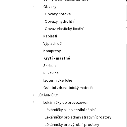
p
Obvazy
a
Obvazy hotové
n
Obvazy hydrofilní
e
Obvaz elastický fixační
l
Náplasti
Výplach očí
Kompresy
Krytí - mastné
Škrtidla
Rukavice
Izotermické folie
Ostatní zdravotnický materiál
LÉKÁRNIČKY
Lékárničky do provozoven
Lékárničky s univerzální náplní
Lékárničky pro administrativní prostory
Lékárničky pro výrobní prostory