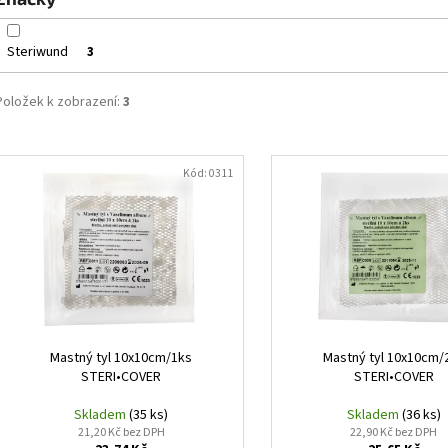
ů
Steriwund
3
Položek k zobrazení:
3
V
ý
Kód:
0311
p
i
s
p
r
o
d
Mastný tyl 10x10cm/1ks
Mastný tyl 10x10cm/
STERI•COVER
STERI•COVER
u
k
Skladem
(35 ks)
Skladem
(36 ks)
21,20 Kč bez DPH
22,90 Kč bez DPH
t