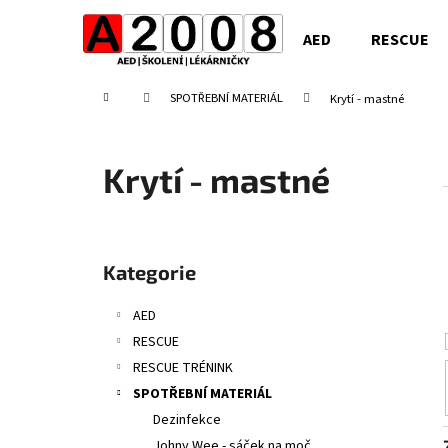
K
Přejít
na
o
AED
RESCUE
obsah
Zpět
Zpět
š
do
do
í
Domů
SPOTŘEBNÍ MATERIÁL
Krytí - mastné
obchodu
obchodu
k
Krytí - mastné
P
o
Přeskočit
Kategorie
s
kategorie
t
AED
r
RESCUE
a
RESCUE TRÉNINK
n
SPOTŘEBNÍ MATERIÁL
n
Dezinfekce
í
Johny Wee - sáček na moč