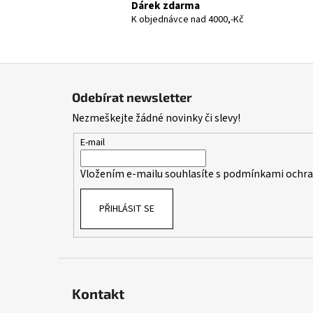
Dárek zdarma
K objednávce nad 4000,-Kč
Z
á
Odebírat newsletter
p
Nezmeškejte žádné novinky či slevy!
a
t
E-mail
í
Vložením e-mailu souhlasíte s
podmínkami ochran
PŘIHLÁSIT SE
Kontakt