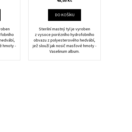
48,05 Kč
DO KOŠÍKU
yroben
Sterilní mastný tyl je vyroben
ofobního
z vysoce porézního hydrofobního
hedvábí,
obvazu z polyesterového hedvábí,
é hmoty -
jež slouží jak nosič masťové hmoty -
Vaselinum album.