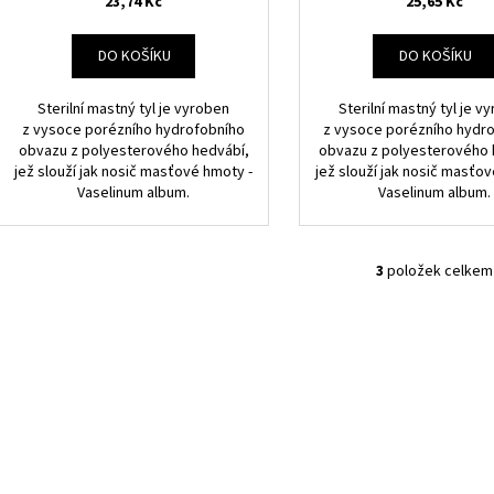
23,74 Kč
25,65 Kč
ů
DO KOŠÍKU
DO KOŠÍKU
Sterilní mastný tyl je vyroben
Sterilní mastný tyl je v
z vysoce porézního hydrofobního
z vysoce porézního hydr
obvazu z polyesterového hedvábí,
obvazu z polyesterového 
jež slouží jak nosič masťové hmoty -
jež slouží jak nosič masťov
Vaselinum album.
Vaselinum album.
3
položek celkem
O
v
l
á
d
a
c
í
p