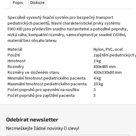
Popis
Diskuze
Speciálně vyvinutý fixační systém pro bezpečný transport
pediatrických pacientů, hlavní charakteristické prvky systému
FIXO KID jsou především snadno nastavitelné a pohodlné popruhy,
nízká váha, kompaktní rozměry, samozřejmostí je snadné čištění,
materiál bez obsahu latexu.
Materiál
Nylon, PVC, ocel
Použití
zajištění pediatrických
Hmotnost
2 kg
Rozměry
800x485 mm
Rozměry ve složeném stavu
430x330x80 mm
Minimální hmotnost pediatrického pacienta
4 kg
Maximální hmotnost pediatrického pacienta
20 kg
Počet popruhů pro upevnění na nosítka
3
Počet popruhů pro zajištění pacienta
5
Z
á
Odebírat newsletter
p
Nezmeškejte žádné novinky či slevy!
a