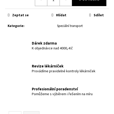
cena:
č
u
j
Zeptat se
Hlídat
Sdílet
e
m
Kategorie
:
Speciální transport
e
Dárek zdarma
K objednávce nad 4000,-Kč
Revize lékárniček
Provádíme pravidelné kontroly lékárniček
Profesionální poradenství
Pomůžeme s výběrem i řešením na míru