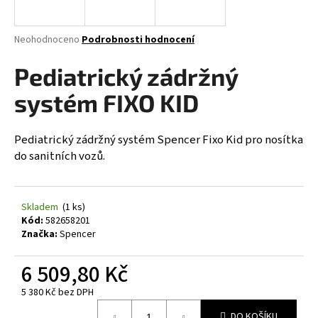
a
j
Průměrné
Neohodnoceno
Podrobnosti hodnocení
í
hodnocení
produktu
Pediatrický zádržný
t
je
?
0,0
systém FIXO KID
z
5
hvězdiček.
Pediatrický zádržný systém Spencer Fixo Kid pro nosítka
do sanitních vozů.
HLEDAT
Skladem
(1 ks)
Kód:
582658201
D
Značka:
Spencer
o
p
6 509,80 Kč
o
r
5 380 Kč bez DPH
u
Měrná
DO KOŠÍKU