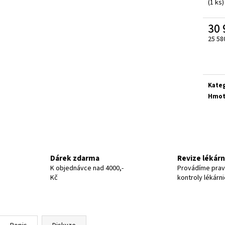
(1 ks)
30 
25 58
Měrn
cena:
Kate
Hmot
Dárek zdarma
Revize lékár
K objednávce nad 4000,-
Provádíme prav
Kč
kontroly lékárn