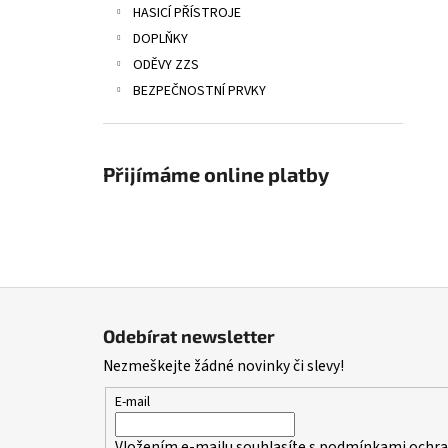
HASICÍ PŘÍSTROJE
DOPLŇKY
ODĚVY ZZS
BEZPEČNOSTNÍ PRVKY
Přijímáme online platby
Z
á
Odebírat newsletter
p
Nezmeškejte žádné novinky či slevy!
a
t
E-mail
í
Vložením e-mailu souhlasíte s
podmínkami ochran