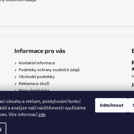
Informace pro vás
Kontaktní informace
Podmínky ochrany osobních údajů
Obchodní podmínky
9
Reklamace zboží
Moje objednávka
7
r
aci obsahu a reklam, poskytování funkcí
Odmítnout
édií a analýze naší návštěvnosti využíváme
5
ies. Více informací
zde
.
 nastavení cookies
í