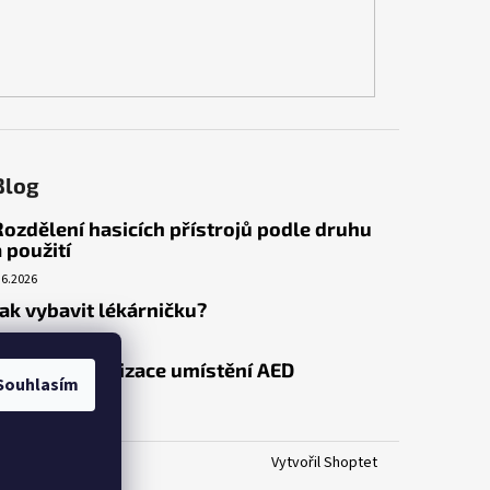
Blog
Rozdělení hasicích přístrojů podle druhu
a použití
.6.2026
Jak vybavit lékárničku?
.3.2026
Venkovní realizace umístění AED
Souhlasím
.3.2026
Vytvořil Shoptet