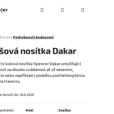
Hledat
Přihlášení
Nákupní
IČKY
HASICÍ PŘÍSTROJE
DOPLŇKY
ODĚVY ZZS
košík
né
dnoceno
Podrobnosti hodnocení
ení
tu
šová nosítka Dakar
ční košová nosítka Spencer Dakar umožňující
port na dlouho vzdálenost ať už nesením,
ček.
ím nebo například v podvěsu pod helikoptérou
a traverzu.
 doručit do:
26.8.2026
jednávku
Kód:
Značka: