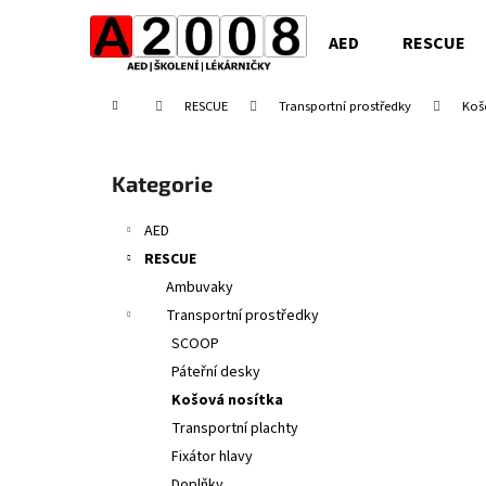
K
Přejít
na
o
AED
RESCUE
obsah
Zpět
Zpět
š
do
do
í
Domů
RESCUE
Transportní prostředky
Koš
obchodu
obchodu
k
P
o
Přeskočit
Kategorie
s
kategorie
t
AED
r
RESCUE
a
Ambuvaky
n
Transportní prostředky
n
SCOOP
í
Páteřní desky
p
Košová nosítka
a
Transportní plachty
n
Fixátor hlavy
e
Doplňky