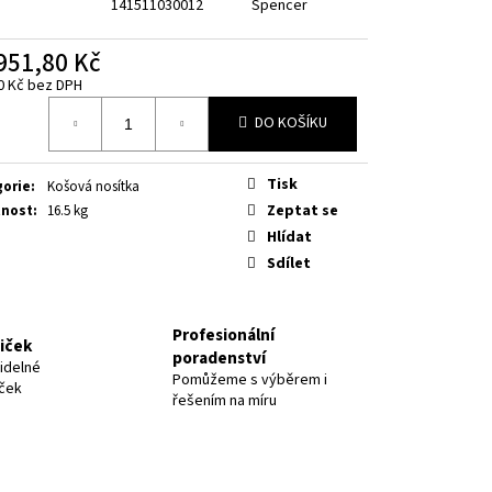
141511030012
Spencer
951,80 Kč
0 Kč bez DPH
á
DO KOŠÍKU
Tisk
gorie
:
Košová nosítka
Zeptat se
nost
:
16.5 kg
Hlídat
Sdílet
Profesionální
niček
poradenství
idelné
Pomůžeme s výběrem i
iček
řešením na míru