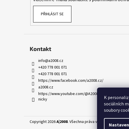
PŘIHLÁSIT SE
Kontakt
info
@
a2008.cz
+420 778 001 071
+420 778 001 071
https://www.facebook.com/a2008.cz/
a2008.cz
https://www.youtube.com/@A2008-AED-skoleni-leka
K personaliz
nicky
sociálních m
soubory cook
Copyright 2026
A|2008
. Všechna práva vyhrazena.
Upravit
Nastaven