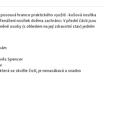
k posouvá hranice praktického využití - košová nosítka
enášení nosítek dvěma zachránci. V přední části jsou
ěné osoby (s ohledem na její zdravotní stav) jedním
nkám
závěs Spencer
u
terá se skvěle čistí, je nenasákavá a snadno