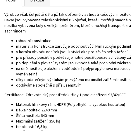
Popis
Diskuze
Výrobce však šel ještě dál a již tak oblíbené vlastnosti košových nosíte
Dakar jsou vybavena teleskopickými rukojeťmi, které umožňují snadné př
nosítka vybavena koly s velkým průměrem, které umožňují transport zran
zachráncem.
robustní konstrukce
materiál a konstrukce zaručuje odolnost vůči klimatickým podmí
v horním obvodu nosítek jsou kotvící oka pro závěs nebo tažení
pro případy použití v podvěsu je nutné použít pouze schválený 
po doplnění o plovací systém jsou vhodné také pro vodní záchran
na dně nosítek je uložena voděodolná polypropylenová matrace, k
vyměnitelná
díky dodatečným výztuhám je zvýšeno maximální zatížení nosítek
dodáváme společně s příslušenstvím
Certifikace: Zdravotnický prostředek třídy 1 podle nařízení 93/42/CEE
Materiál: hliníkový rám, HDPE (Polyethylén s vysokou hustotou)
Délka nosítek: 2240 mm
Šířka nosítek: 640 mm
Maximální zatížení: 356 kg
Hmotnost: 16,5 kg