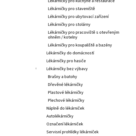
Lékárničky pro kuchyně a restaurace
Lékárničky pro staveniště
Lékárničky pro ubytovací zařízení
Lékárničky pro stolárny
Lékárničky pro pracoviště s otevřeným
ohněm / kotelny
Lékárničky pro koupaliště a bazény
Lékárničky do domácností
Lékárničky pro hasiče
Lékárničky bez výbavy
Brašny a batohy
Dřevěné lékárničky
Plastové lékárničky
Plechové lékárničky
Náplně do lékárniček
Autolékárničky
Označení lékárniček
Servisní prohlídky lékárniček