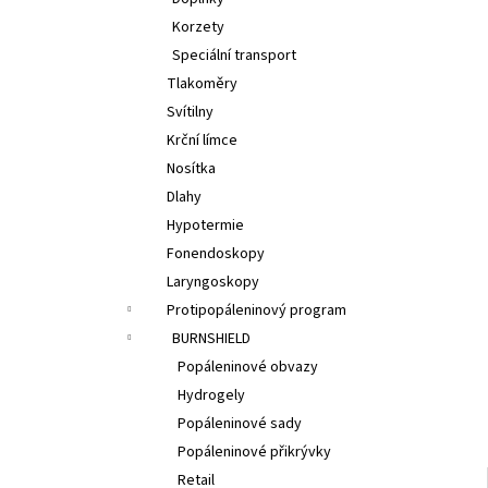
l
Korzety
Speciální transport
Tlakoměry
Svítilny
Krční límce
Nosítka
Dlahy
Hypotermie
Fonendoskopy
Laryngoskopy
Protipopáleninový program
BURNSHIELD
Popáleninové obvazy
Hydrogely
Popáleninové sady
Popáleninové přikrývky
Retail