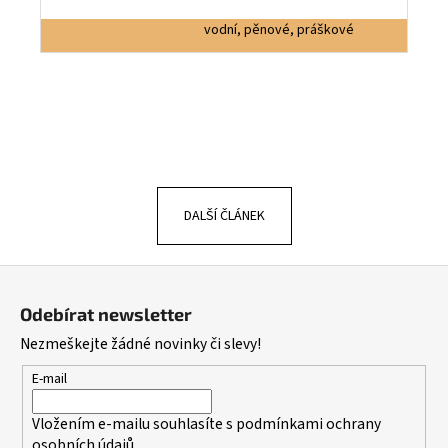
vodní, pěnové, práškové
DALŠÍ ČLÁNEK
Z
á
Odebírat newsletter
p
Nezmeškejte žádné novinky či slevy!
a
t
E-mail
í
Vložením e-mailu souhlasíte s
podmínkami ochrany
osobních údajů