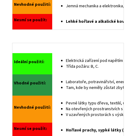
Nevhodné použití:
Jemná mechanika a elektronika, telefon
a
j
Nesmí se použít:
Lehké hořlavé a alkalické kovy, vo
í
t
?
Sn
Elektrická zařízení pod napětím (výpoč
Ideální použití:
Třída požáru: B, C.
HLEDAT
Laboratoře, potravinářství, energetik
Vhodné použití:
Tam, kde by neměly zůstat zbytky hase
D
o
Pevné látky typu dřeva, textilií, uhlí
Nevhodné použití:
Na otevřených prostranstvích s velko
p
V uzavřených prostorách s výskytem
o
r
Nesmí se použít:
u
Hořlavé prachy, sypké látky (nebezp