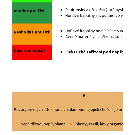
Papírenský a dřevařský průmysl, sklady
Vhodné použití:
Hořlavé kapaliny rozpustné ve vodě (al
Hořlavé kapaliny nemísící se s vodou (
Nevhodné použití:
Cenné materiály a zařízení, kde je n
Nesmí se použít:
Elektrická zařízení pod napětím a v 
A
Požáry pevných látek hořících plamenem, jejichž hoření je prováze
Např. dřevo, papír, sláma, uhlí, plasty, textil, látky organického