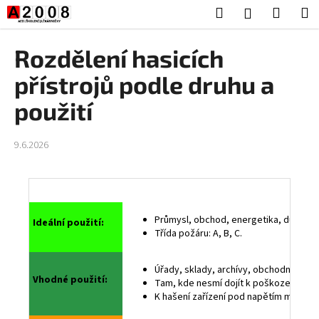
K
Přejít
Hledat
Nákup
M
Přihlášení
na
o
obsah
Zpět
Zpět
košík
š
Rozdělení hasicích
í
C
přístrojů podle druhu a
k
o
použití
p
o
9.6.2026
t
ř
e
b
Průmysl, obchod, energetika, důlní hor
Ideální použití:
u
Třída požáru: A, B, C.
j
e
Úřady, sklady, archívy, obchodní domy,
t
Vhodné použití:
Tam, kde nesmí dojít k poškození vod
K hašení zařízení pod napětím max. do 
e
n