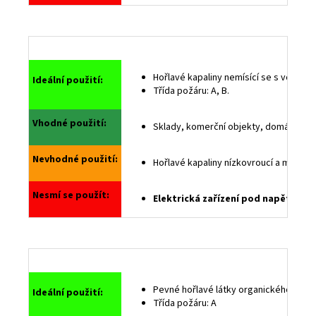
č
u
j
e
m
Hořlavé kapaliny nemísící se s vodou (b
e
Ideální použití:
Třída požáru: A, B.
Vhodné použití:
Sklady, komerční objekty, domácnosti, p
Nevhodné použití:
Hořlavé kapaliny nízkovroucí a mísící s
Nesmí se použít:
Elektrická zařízení pod napětím a v 
Pevné hořlavé látky organického původu,
Ideální použití:
Třída požáru: A