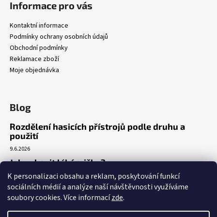
Informace pro vás
Kontaktní informace
Podmínky ochrany osobních údajů
Obchodní podmínky
Reklamace zboží
Moje objednávka
Blog
Rozdělení hasicích přístrojů podle druhu a
použití
9.6.2026
Jak vybavit lékárničku?
K personalizaci obsahu a reklam, poskytování funkcí
7.3.2026
sociálních médií a analýze naší návštěvnosti využíváme
Venkovní realizace umístění AED
soubory cookies. Více informací
zde
.
5.3.2026