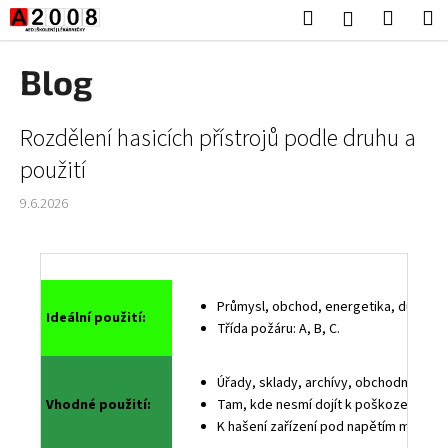
K
Přejít
Hledat
Nákup
M
Přihlášení
na
o
obsah
Zpět
Zpět
košík
š
Blog
í
C
k
V
Rozdělení hasicích přístrojů podle druhu a
o
ý
p
použití
p
o
9.6.2026
i
t
s
ř
č
e
l
b
Průmysl, obchod, energetika, důlní hor
á
u
Ideální použití:
Třída požáru: A, B, C.
n
j
k
e
Úřady, sklady, archívy, obchodní domy,
ů
t
Vhodné použití:
Tam, kde nesmí dojít k poškození vod
e
K hašení zařízení pod napětím max. do 
n