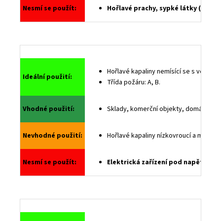
č
Nesmí se použít:
Hořlavé prachy, sypké látky (nebezp
u
j
e
m
e
Hořlavé kapaliny nemísící se s vodou (b
Ideální použití:
Třída požáru: A, B.
Vhodné použití:
Sklady, komerční objekty, domácnosti, p
Nevhodné použití:
Hořlavé kapaliny nízkovroucí a mísící s
Nesmí se použít:
Elektrická zařízení pod napětím a v 