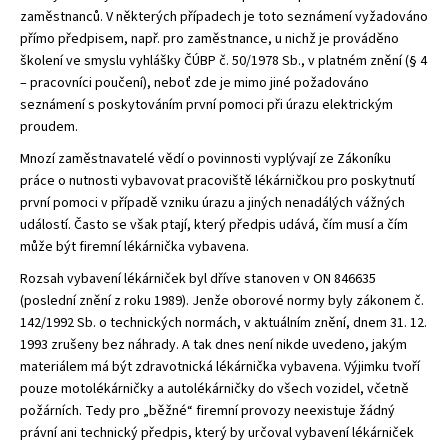
zaměstnanců. V některých případech je toto seznámení vyžadováno
přímo předpisem, např. pro zaměstnance, u nichž je prováděno
školení ve smyslu vyhlášky ČÚBP č. 50/1978 Sb., v platném znění (§ 4
– pracovníci poučení), neboť zde je mimo jiné požadováno
seznámení s poskytováním první pomoci při úrazu elektrickým
proudem.
Mnozí zaměstnavatelé vědí o povinnosti vyplývají ze Zákoníku
práce o nutnosti vybavovat pracoviště lékárničkou pro poskytnutí
první pomoci v případě vzniku úrazu a jiných nenadálých vážných
událostí. Často se však ptají, který předpis udává, čím musí a čím
může být firemní lékárnička vybavena.
Rozsah vybavení lékárniček byl dříve stanoven v ON 846635
(poslední znění z roku 1989). Jenže oborové normy byly zákonem č.
142/1992 Sb. o technických normách, v aktuálním znění, dnem 31. 12.
1993 zrušeny bez náhrady. A tak dnes není nikde uvedeno, jakým
materiálem má být zdravotnická lékárnička vybavena. Výjimku tvoří
pouze motolékárničky a autolékárničky do všech vozidel, včetně
požárních. Tedy pro „běžné“ firemní provozy neexistuje žádný
právní ani technický předpis, který by určoval vybavení lékárniček