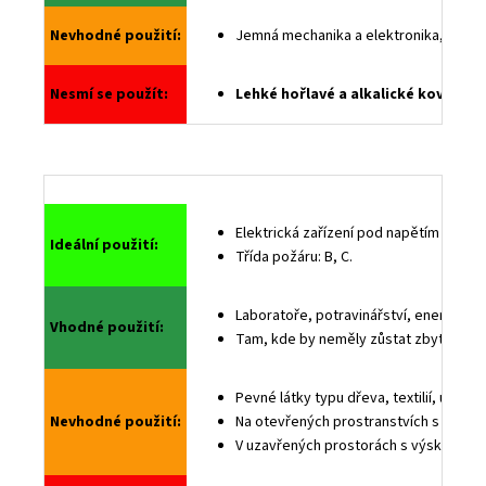
a
Nevhodné použití:
Jemná mechanika a elektronika, telefon
j
í
Nesmí se použít:
Lehké hořlavé a alkalické kovy, vo
t
?
Sn
Elektrická zařízení pod napětím (výpoč
Ideální použití:
HLEDAT
Třída požáru: B, C.
Laboratoře, potravinářství, energetik
Vhodné použití:
Tam, kde by neměly zůstat zbytky hase
D
o
p
Pevné látky typu dřeva, textilií, uhlí
o
Nevhodné použití:
Na otevřených prostranstvích s velko
r
V uzavřených prostorách s výskytem
u