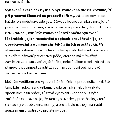
na pracovištích.
Vybavení lékárniček by mělo být stanoveno dle rizik vznikající
při pracovní činnosti na pracovišti firmy.
Základní povinnost
každého zaměstnavatele je zjišťovat a hodnotit rizika vznikající při
práci. Jedním z opatření, která na základě provedených zhodnocení
rizik vzniknou, musí být
stanovení potřebného vybavení
lékárniček, jejich rozmístění a způsob prověřování jejich
dovybavování a obměňování léků a jiných prostředků.
Při
stanovení vybavení firemní lékárničky by mělo být spolupracováno
s lékařem závodní preventivní péče, kterého má mít každý
zaměstnavatel smluvně zajištěného, neboť zákon o péči zdraví lidu
stanovuje povinnost zajistit závodní preventivní péči pro své
zaměstnance každé firmě.
Možným vodítkem pro vybavení lékárniček na pracovištích, zvláště
tam, kde nedochází k velkému výskytu rizik a nebo k výskytu
speciálních rizik práce, zůstává vybavení uvedené v již výše
zmíněné ON. Pravdou je, že tam byly uvedeny prostředky, které
existovaly v době vzniku normy, a proto bylo nutné je nahradit
současnými prostředky pro stejný účel.