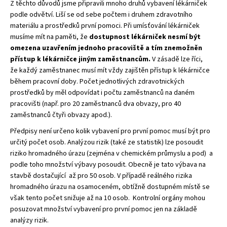
Z těchto důvodů jsme připravili mnoho druhů vybavení lékárniček
podle odvětví. Liší se od sebe počtem i druhem zdravotního
materiálu a prostředků první pomoci. Při umísťování lékárniček
musíme mít na paměti, že
dostupnost lékárniček nesmí být
omezena uzavřením jednoho pracoviště a tím znemožněn
přístup k lékárničce jiným zaměstnancům.
V zásadě lze říci,
že každý zaměstnanec musí mít vždy zajištěn přístup k lékárničce
během pracovní doby. Počet jednotlivých zdravotnických
prostředků by měl odpovídat i počtu zaměstnanců na daném
pracovišti (např. pro 20 zaměstnanců dva obvazy, pro 40
zaměstnanců čtyři obvazy apod.).
Předpisy není určeno kolik vybavení pro první pomoc musí být pro
určitý počet osob. Analýzou rizik (také ze statistik) lze posoudit
riziko hromadného úrazu (zejména v chemickém průmyslu a pod) a
podle toho množství výbavy posoudit. Obecně je tato výbava na
stavbě dostačující až pro 50 osob. V případě reálného rizika
hromadného úrazu na osamoceném, obtížně dostupném místě se
však tento počet snižuje až na 10 osob. Kontrolní orgány mohou
posuzovat množství vybavení pro první pomoc jen na základě
analýzy rizik.