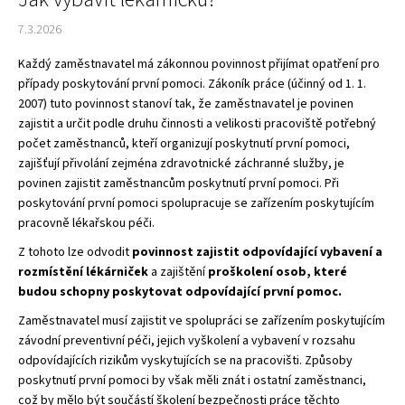
7.3.2026
Každý zaměstnavatel má zákonnou povinnost přijímat opatření pro
případy poskytování první pomoci. Zákoník práce (účinný od 1. 1.
2007) tuto povinnost stanoví tak, že zaměstnavatel je povinen
zajistit a určit podle druhu činnosti a velikosti pracoviště potřebný
počet zaměstnanců, kteří organizují poskytnutí první pomoci,
zajišťují přivolání zejména zdravotnické záchranné služby, je
povinen zajistit zaměstnancům poskytnutí první pomoci. Při
poskytování první pomoci spolupracuje se zařízením poskytujícím
pracovně lékařskou péči.
Z tohoto lze odvodit
povinnost zajistit odpovídající vybavení a
rozmístění lékárniček
a zajištění
proškolení osob, které
budou schopny poskytovat odpovídající první pomoc.
Zaměstnavatel musí zajistit ve spolupráci se zařízením poskytujícím
závodní preventivní péči, jejich vyškolení a vybavení v rozsahu
odpovídajících rizikům vyskytujících se na pracovišti. Způsoby
poskytnutí první pomoci by však měli znát i ostatní zaměstnanci,
což by mělo být součástí školení bezpečnosti práce těchto