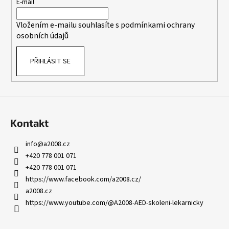
t
E-mail
í
í
p
Vložením e-mailu souhlasíte s
podmínkami ochrany
r
osobních údajů
v
k
PŘIHLÁSIT SE
y
v
ý
p
i
s
Kontakt
u
info
@
a2008.cz
+420 778 001 071
+420 778 001 071
https://www.facebook.com/a2008.cz/
a2008.cz
https://www.youtube.com/@A2008-AED-skoleni-lekarnicky