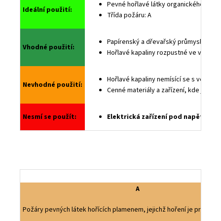
Pevné hořlavé látky organického původu,
Ideální použití:
Třída požáru: A
Papírenský a dřevařský průmysl, sklady
Vhodné použití:
Hořlavé kapaliny rozpustné ve vodě (al
Hořlavé kapaliny nemísící se s vodou (
Nevhodné použití:
Cenné materiály a zařízení, kde je n
Nesmí se použít:
Elektrická zařízení pod napětím a v 
A
Požáry pevných látek hořících plamenem, jejichž hoření je prováze