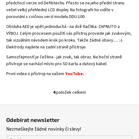
předchozí verze od Defibtechu. Přesto se na jeho přední stranu
vešel velký přehledný LCD displej. Na fotografii ho vidíte v
porovnání s cvičnou verzí modelu DDU-100.
Obsluha AED je opět jednoduchá - na dvě tlačítka. ZAPNUTO a
VÝBOJ. Celým procesem použití vás přístroj provede jak zvukovým,
tak vizuálním návodem krok po kroku. Takže žádné obavy..... :-).
Elektrody najdete na zadní straně přístroje.
Samozřejmostí je čeština - jak zvuk, tak obraz. Na boční straně
přístroje se nachází místo pro SD kartu a datový kabel.
První videa o přístroji na našem
YouTube
.
4
položek celkem
O
v
Z
l
á
á
Odebírat newsletter
d
p
Nezmeškejte žádné novinky či slevy!
a
a
c