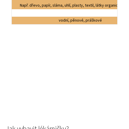
Např. dřevo, papír, sláma, uhlí, plasty, textil, látky organického
vodní, pěnové, práškové
Jak vybavit lékárničku?