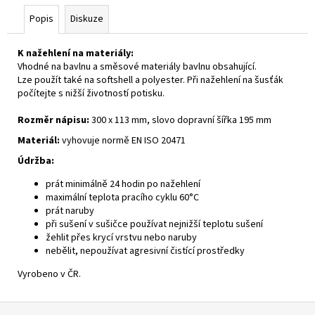
Popis
Diskuze
K nažehlení na materiály:
Vhodné na bavlnu a směsové materiály bavlnu obsahující.
Lze použít také na softshell a polyester. Při nažehlení na šusťák
počítejte s nižší životností potisku.
Rozměr nápisu:
300 x 113 mm, slovo dopravní šířka 195 mm
Materiál:
vyhovuje normě
EN ISO 20471
Údržba:
prát minimálně 24 hodin po nažehlení
maximální teplota pracího cyklu 60°C
prát naruby
při sušení v sušičce používat nejnižší teplotu sušení
žehlit přes krycí vrstvu nebo naruby
nebělit, nepoužívat agresivní čistící prostředky
Vyrobeno v ČR.
Z