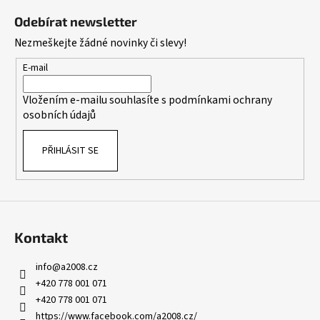
á
Odebírat newsletter
p
Nezmeškejte žádné novinky či slevy!
a
t
E-mail
í
Vložením e-mailu souhlasíte s
podmínkami ochrany
osobních údajů
PŘIHLÁSIT SE
Kontakt
info
@
a2008.cz
+420 778 001 071
+420 778 001 071
https://www.facebook.com/a2008.cz/