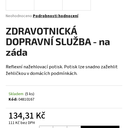
a
j
Průměrné
Neohodnoceno
Podrobnosti hodnocení
í
hodnocení
produktu
ZDRAVOTNICKÁ
t
je
?
0,0
DOPRAVNÍ SLUŽBA - na
z
5
záda
hvězdiček.
Reflexní nažehlovací potisk. Potisk lze snadno zažehlit
HLEDAT
žehličkou v domácích podmínkách.
D
Skladem
(5 ks)
o
Kód:
04810167
p
o
134,31 Kč
r
u
111 Kč bez DPH
Měrná