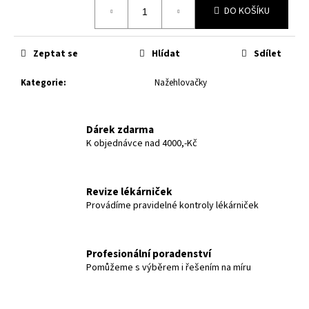
č
DO KOŠÍKU
cena:
u
j
e
Zeptat se
Hlídat
Sdílet
m
e
Kategorie
:
Nažehlovačky
Dárek zdarma
K objednávce nad 4000,-Kč
Revize lékárniček
Provádíme pravidelné kontroly lékárniček
Profesionální poradenství
Pomůžeme s výběrem i řešením na míru