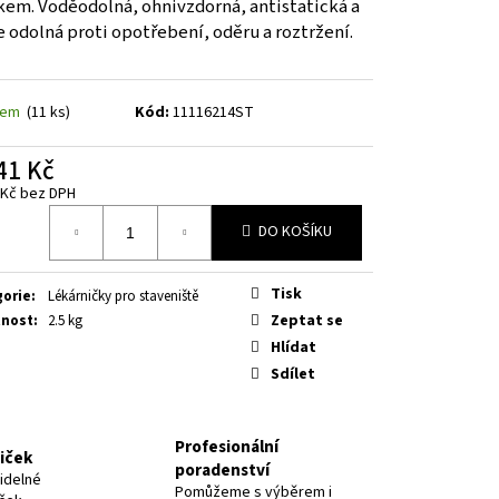
kem. Voděodolná, ohnivzdorná, antistatická a
 odolná proti opotřebení, oděru a roztržení.
dem
(11 ks)
Kód:
11116214ST
41 Kč
 Kč bez DPH
á
DO KOŠÍKU
Tisk
gorie
:
Lékárničky pro staveniště
Zeptat se
nost
:
2.5 kg
Hlídat
Sdílet
Profesionální
niček
poradenství
idelné
Pomůžeme s výběrem i