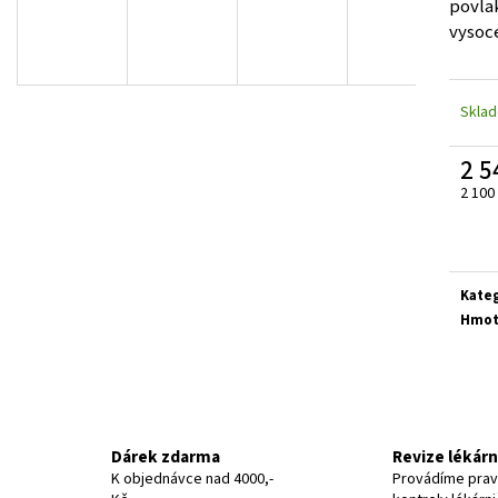
povla
vysoce
Skla
2 5
2 100
Měrn
cena:
Kate
Hmot
Dárek zdarma
Revize lékár
K objednávce nad 4000,-
Provádíme prav