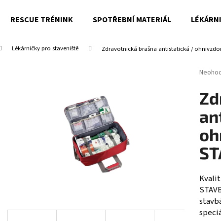
RESCUE TRÉNINK
SPOTŘEBNÍ MATERIÁL
LÉKÁRN
Lékárničky pro staveniště
Zdravotnická brašna antistatická / ohnivzdo
Co potřebujete najít?
Průměr
Neoho
hodnoc
produk
HLEDAT
Zd
je
0,0
an
z
5
oh
Doporučujeme
hvězdi
ST
Kvali
STAVB
stavbá
speci