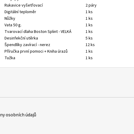
Rukavice vyšetřovací
2 páry
Digitální teploměr
1 ks
Nůžky
1 ks
Vata 50 g.
1 ks
Tvarovací dlaha Boston Splint - VELKÁ
1 ks
Desinfekční utěrka
5 ks
Špendlíky zavírací - nerez
12 ks
Příručka první pomoci + Kniha úrazů
1 ks
Tužka
1 ks
y osobních údajů