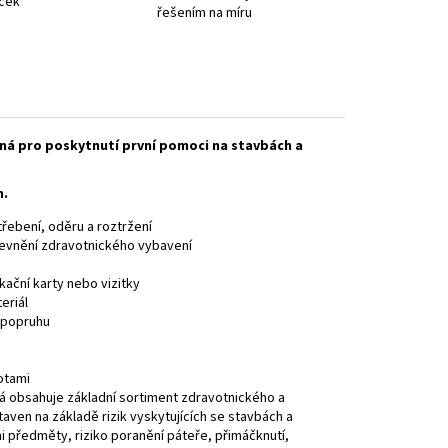
iček
řešením na míru
dná pro poskytnutí první pomoci na stavbách a
m.
řebení, oděru a roztržení
upevnění zdravotnického vybavení
kační karty nebo vizitky
eriál
 popruhu
otami
á obsahuje základní sortiment zdravotnického a
aven na základě rizik vyskytujících se stavbách a
i předměty, riziko poranění páteře, přimáčknutí,