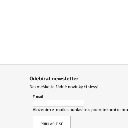
Z
á
Odebírat newsletter
p
Nezmeškejte žádné novinky či slevy!
a
t
E-mail
í
Vložením e-mailu souhlasíte s
podmínkami ochran
PŘIHLÁSIT SE