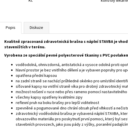
Kč
kontroly lékárn
Popis
Diskuze
Kvalitně zpracovaná zdravotnická brašna s náplní STAVBA je vho
staveništích v terénu.
Vyrobena ze speciální pevné polyesterové tkaniny s PVC povlake
voděodolná, ohnivzdorná, antistatická a vysoce odolná proti opot
hlavní prostor je bez vnitřního dělení a je vybaven popruhy pro 
opatřena přední kapsou
na zadní straně se nachází průhledné okénko pro umístění identifi
síťované kapsy na vnitřní straně víka pro drobný zdravotnický mat
možnost nošení v ruce nebo přes rameno pomocí nastavitelného
všechny kapsy opatřeny kvalitními zipy
reflexní pruh na boku brašny pro lepší viditelnost
zpevněné a pogumované dno chrání obsah před vlhkostí a nečist
zdravotnický voděodolná brašna je vybavená náplní STAVBA, kter
obvazového materiálu pro poskytnutí první pomoci, který byl sest
stavebních provozech, jako jsou pády z výšky, poranění padajícím