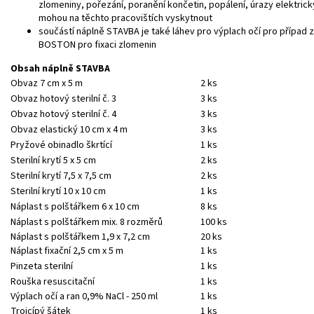
zlomeniny, pořezání, poranění končetin, popálení, úrazy elektrick
mohou na těchto pracovištích vyskytnout
součástí náplně STAVBA je také láhev pro výplach očí pro případ 
BOSTON pro fixaci zlomenin
Obsah náplně STAVBA
Obvaz 7 cm x 5 m
2 ks
Obvaz hotový sterilní č. 3
3 ks
Obvaz hotový sterilní č. 4
3 ks
Obvaz elastický 10 cm x 4 m
3 ks
Pryžové obinadlo škrtící
1 ks
Sterilní krytí 5 x 5 cm
2 ks
Sterilní krytí 7,5 x 7,5 cm
2 ks
Sterilní krytí 10 x 10 cm
1 ks
Náplast s polštářkem 6 x 10 cm
8 ks
Náplast s polštářkem mix. 8 rozměrů
100 ks
Náplast s polštářkem 1,9 x 7,2 cm
20 ks
Náplast fixační 2,5 cm x 5 m
1 ks
Pinzeta sterilní
1 ks
Rouška resuscitační
1 ks
Výplach očí a ran 0,9% NaCl - 250 ml
1 ks
Trojcípý šátek
1 ks