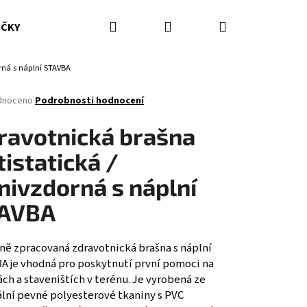
Hledat
Přihlášení
Nákupní
IČKY
HASICÍ PŘÍSTROJE
DOPLŇKY
ODĚVY ZZS
rná s náplní STAVBA
košík
né
dnoceno
Podrobnosti hodnocení
ení
tu
ravotnická brašna
tistatická /
nivzdorná s náplní
ček.
AVBA
tně zpracovaná zdravotnická brašna s náplní
A je vhodná pro poskytnutí první pomoci na
ch a staveništích v terénu. Je vyrobená ze
ální pevné polyesterové tkaniny s PVC