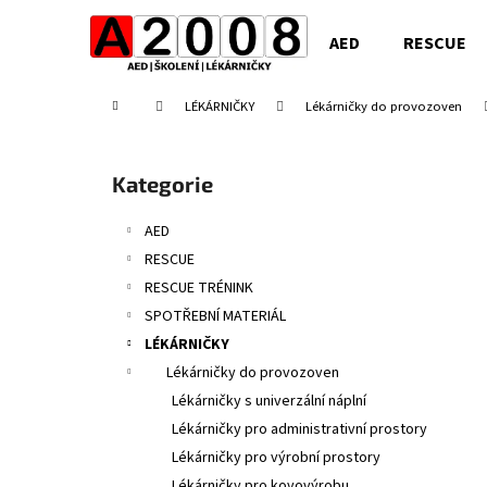
K
Přejít
na
o
AED
RESCUE
obsah
Zpět
Zpět
š
do
do
í
Domů
LÉKÁRNIČKY
Lékárničky do provozoven
obchodu
obchodu
k
P
o
Přeskočit
Kategorie
s
kategorie
t
AED
r
RESCUE
a
RESCUE TRÉNINK
n
SPOTŘEBNÍ MATERIÁL
n
LÉKÁRNIČKY
í
Lékárničky do provozoven
p
Lékárničky s univerzální náplní
a
Lékárničky pro administrativní prostory
n
Lékárničky pro výrobní prostory
e
Lékárničky pro kovovýrobu