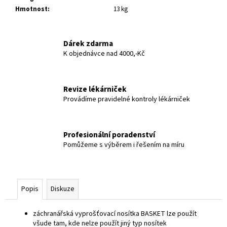
č
Hmotnost
:
13 kg
u
j
e
Dárek zdarma
m
K objednávce nad 4000,-Kč
e
Revize lékárniček
Provádíme pravidelné kontroly lékárniček
Profesionální poradenství
Pomůžeme s výběrem i řešením na míru
Popis
Diskuze
záchranářská vyprošťovací nosítka BASKET lze použít
všude tam, kde nelze použít jiný typ nosítek