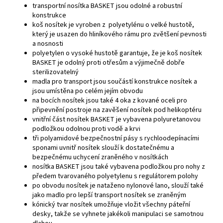
transportní nosítka BASKET jsou odolné a robustní
konstrukce
koš nosítek je vyroben z polyetylénu o velké hustotě,
který je usazen do hliníkového rámu pro zvětšení pevnosti
a nosnosti
polyetylen o vysoké hustotě garantuje, že je koš nosítek
BASKET je odolný proti otřesům a výjimečně dobře
sterilizovatelný
madla pro transport jsou součástí konstrukce nosítek a
jsou umístěna po celém jejím obvodu
na bocích nosítek jsou také 4 oka z kované oceli pro
připevnění postroje na zavěšení nosítek pod helikoptéru
vnitřní část nosítek BASKET je vybavena polyuretanovou
podložkou odolnou proti vodě a krvi
tři polyamidové bezpečnostní pásy s rychloodepínacími
sponami uvnitř nosítek slouží k dostatečnému a
bezpečnému uchycení zraněného v nosítkách
nosítka BASKET jsou také vybavena podložkou pro nohy z
předem tvarovaného polyetylenu s regulátorem polohy
po obvodu nosítek je nataženo nylonové lano, slouží také
jako madlo pro lepší transport nosítek se zraněným
kónický tvar nosítek umožňuje vložit všechny páteřní
desky, takže se vyhnete jakékoli manipulaci se samotnou