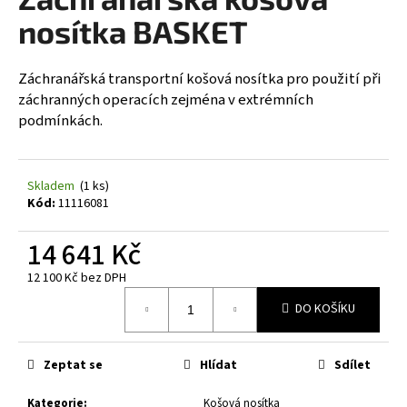
je
a
0,0
nosítka BASKET
z
j
5
í
hvězdiček.
Záchranářská transportní košová nosítka pro použití při
t
záchranných operacích zejména v extrémních
?
podmínkách.
Skladem
(1 ks)
Kód:
11116081
HLEDAT
14 641 Kč
12 100 Kč bez DPH
D
Měrná
o
DO KOŠÍKU
cena:
p
o
Zeptat se
Hlídat
Sdílet
r
u
Kategorie
:
Košová nosítka