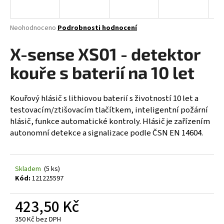
a
j
Průměrné
Neohodnoceno
Podrobnosti hodnocení
í
hodnocení
produktu
X-sense XS01 - detektor
t
je
?
0,0
kouře s baterií na 10 let
z
5
hvězdiček.
Kouřový hlásič s lithiovou baterií s životností 10 let a
testovacím/ztišovacím tlačítkem, inteligentní požární
HLEDAT
hlásič, funkce automatické kontroly. Hlásič je zařízením
autonomní detekce a signalizace podle ČSN EN 14604.
D
Skladem
(5 ks)
o
Kód:
121225597
p
o
423,50 Kč
r
u
350 Kč bez DPH