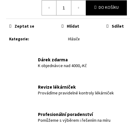
č
Měrná
u
DO KOŠÍKU
cena:
j
e
Zeptat se
Hlídat
Sdílet
m
e
Kategorie
:
Hlásiče
Dárek zdarma
K objednávce nad 4000,-Kč
Revize lékárniček
Provádíme pravidelné kontroly lékárniček
Profesionální poradenství
Pomůžeme s výběrem i řešením na míru