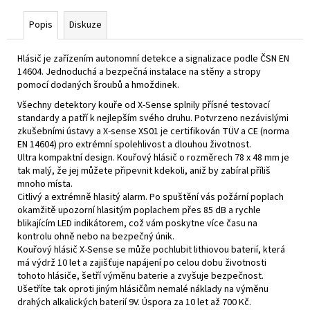
Popis
Diskuze
Hlásič je zařízením autonomní detekce a signalizace podle ČSN EN
14604. Jednoduchá a bezpečná instalace na stěny a stropy
pomocí dodaných šroubů a hmoždinek.
Všechny detektory kouře od X-Sense splnily přísné testovací
standardy a patří k nejlepším svého druhu. Potvrzeno nezávislými
zkušebními ústavy a X-sense XS01 je certifikován TÜV a CE (norma
EN 14604) pro extrémní spolehlivost a dlouhou životnost.
Ultra kompaktní design. Kouřový hlásič o rozměrech 78 x 48 mm je
tak malý, že jej můžete připevnit kdekoli, aniž by zabíral příliš
mnoho místa.
Citlivý a extrémně hlasitý alarm. Po spuštění vás požární poplach
okamžitě upozorní hlasitým poplachem přes 85 dB a rychle
blikajícím LED indikátorem, což vám poskytne více času na
kontrolu ohně nebo na bezpečný únik.
Kouřový hlásič X-Sense se může pochlubit lithiovou baterií, která
má výdrž 10 let a zajišťuje napájení po celou dobu životnosti
tohoto hlásiče, šetří výměnu baterie a zvyšuje bezpečnost.
Ušetříte tak oproti jiným hlásičům nemalé náklady na výměnu
drahých alkalických baterií 9V. Úspora za 10 let až 700 Kč.