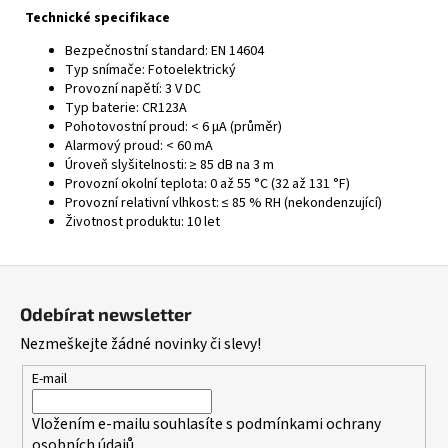
Technické specifikace
Bezpečnostní standard: EN 14604
Typ snímače: Fotoelektrický
Provozní napětí: 3 V DC
Typ baterie: CR123A
Pohotovostní proud: < 6 μA (průměr)
Alarmový proud: < 60 mA
Úroveň slyšitelnosti: ≥ 85 dB na 3 m
Provozní okolní teplota: 0 až 55 °C (32 až 131 °F)
Provozní relativní vlhkost: ≤ 85 % RH (nekondenzující)
Životnost produktu: 10 let
Z
á
Odebírat newsletter
p
Nezmeškejte žádné novinky či slevy!
a
t
E-mail
í
Vložením e-mailu souhlasíte s
podmínkami ochrany
osobních údajů