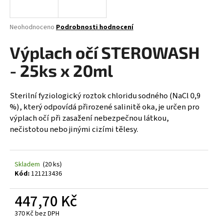
a
j
Průměrné
Neohodnoceno
Podrobnosti hodnocení
í
hodnocení
produktu
Výplach očí STEROWASH
t
je
?
0,0
- 25ks x 20ml
z
5
hvězdiček.
Sterilní fyziologický roztok chloridu sodného (NaCl 0,9
%), který odpovídá přirozené salinitě oka, je určen pro
HLEDAT
výplach očí při zasažení nebezpečnou látkou,
nečistotou nebo jinými cizími tělesy.
D
Skladem
(20 ks)
o
Kód:
121213436
p
o
447,70 Kč
r
u
370 Kč bez DPH