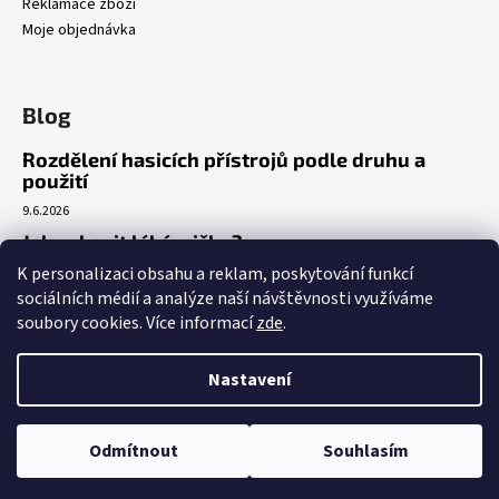
Reklamace zboží
Moje objednávka
Blog
Rozdělení hasicích přístrojů podle druhu a
použití
9.6.2026
Jak vybavit lékárničku?
K personalizaci obsahu a reklam, poskytování funkcí
7.3.2026
sociálních médií a analýze naší návštěvnosti využíváme
Venkovní realizace umístění AED
soubory cookies. Více informací
zde
.
5.3.2026
Nastavení
Vytvořil Shoptet
Copyright 2026
A|2008
. Všechna práva vyhrazena.
Upravit nastavení
Odmítnout
Souhlasím
cookies