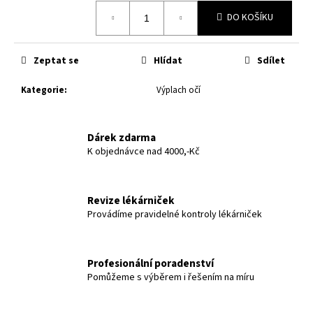
č
Měrná
u
DO KOŠÍKU
cena:
j
e
Zeptat se
Hlídat
Sdílet
m
e
Kategorie
:
Výplach očí
Dárek zdarma
K objednávce nad 4000,-Kč
Revize lékárniček
Provádíme pravidelné kontroly lékárniček
Profesionální poradenství
Pomůžeme s výběrem i řešením na míru