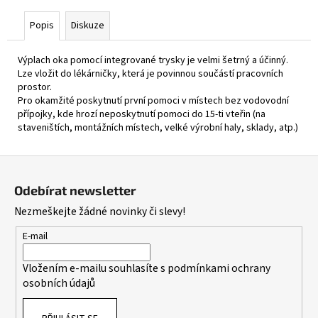
Popis
Diskuze
Výplach oka pomocí integrované trysky je velmi šetrný a účinný.
Lze vložit do lékárničky, která je povinnou součástí pracovních
prostor.
Pro okamžité poskytnutí první pomoci v místech bez vodovodní
přípojky, kde hrozí neposkytnutí pomoci do 15-ti vteřin (na
staveništích, montážních místech, velké výrobní haly, sklady, atp.)
Z
á
Odebírat newsletter
p
Nezmeškejte žádné novinky či slevy!
a
t
E-mail
í
Vložením e-mailu souhlasíte s
podmínkami ochrany
osobních údajů