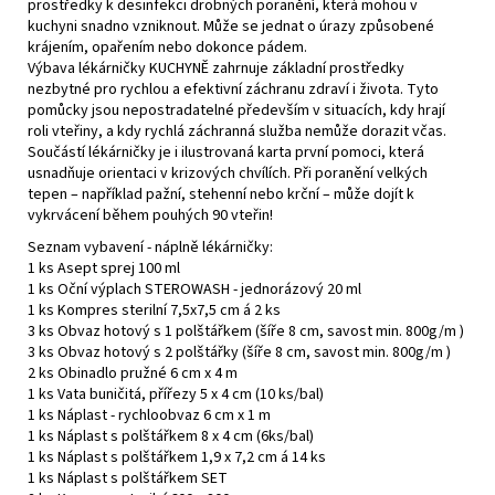
prostředky k desinfekci drobných poranění, která mohou v
kuchyni snadno vzniknout. Může se jednat o úrazy způsobené
krájením, opařením nebo dokonce pádem.
Výbava lékárničky KUCHYNĚ zahrnuje základní prostředky
nezbytné pro rychlou a efektivní záchranu zdraví i života. Tyto
pomůcky jsou nepostradatelné především v situacích, kdy hrají
roli vteřiny, a kdy rychlá záchranná služba nemůže dorazit včas.
Součástí lékárničky je i ilustrovaná karta první pomoci, která
usnadňuje orientaci v krizových chvílích. Při poranění velkých
tepen – například pažní, stehenní nebo krční – může dojít k
vykrvácení během pouhých 90 vteřin!
Seznam vybavení - náplně lékárničky:
1 ks Asept sprej 100 ml
1 ks Oční výplach STEROWASH - jednorázový 20 ml
1 ks Kompres sterilní 7,5x7,5 cm á 2 ks
3 ks Obvaz hotový s 1 polštářkem (šíře 8 cm, savost min. 800g/m )
3 ks Obvaz hotový s 2 polštářky (šíře 8 cm, savost min. 800g/m )
2 ks Obinadlo pružné 6 cm x 4 m
1 ks Vata buničitá, přířezy 5 x 4 cm (10 ks/bal)
1 ks Náplast - rychloobvaz 6 cm x 1 m
1 ks Náplast s polštářkem 8 x 4 cm (6ks/bal)
1 ks Náplast s polštářkem 1,9 x 7,2 cm á 14 ks
1 ks Náplast s polštářkem SET