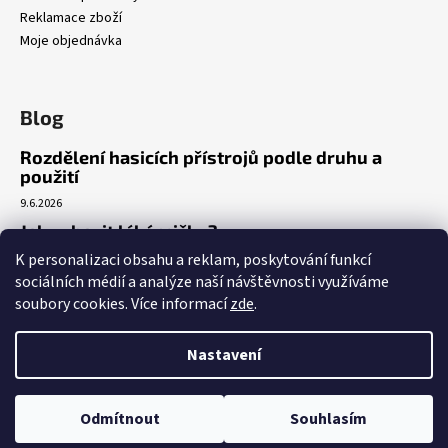
Reklamace zboží
Moje objednávka
Blog
Rozdělení hasicích přístrojů podle druhu a
použití
9.6.2026
Jak vybavit lékárničku?
K personalizaci obsahu a reklam, poskytování funkcí
7.3.2026
sociálních médií a analýze naší návštěvnosti využíváme
Venkovní realizace umístění AED
soubory cookies. Více informací
zde
.
5.3.2026
Nastavení
Vytvořil Shoptet
Copyright 2026
A|2008
. Všechna práva vyhrazena.
Upravit nastavení
Odmítnout
Souhlasím
cookies