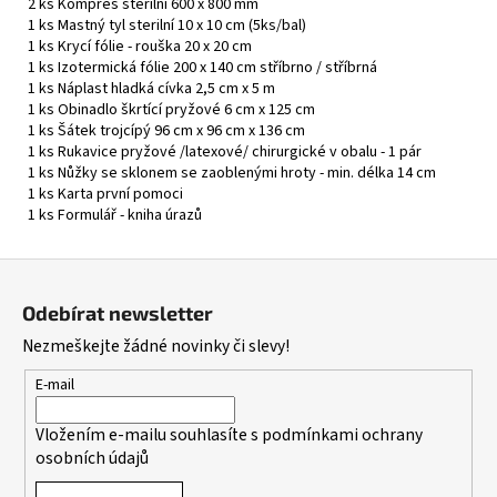
2 ks Kompres sterilní 600 x 800 mm
1 ks Mastný tyl sterilní 10 x 10 cm (5ks/bal)
1 ks Krycí fólie - rouška 20 x 20 cm
1 ks Izotermická fólie 200 x 140 cm stříbrno / stříbrná
1 ks Náplast hladká cívka 2,5 cm x 5 m
1 ks Obinadlo škrtící pryžové 6 cm x 125 cm
1 ks Šátek trojcípý 96 cm x 96 cm x 136 cm
1 ks Rukavice pryžové /latexové/ chirurgické v obalu - 1 pár
1 ks Nůžky se sklonem se zaoblenými hroty - min. délka 14 cm
1 ks Karta první pomoci
1 ks Formulář - kniha úrazů
Z
á
Odebírat newsletter
p
Nezmeškejte žádné novinky či slevy!
a
t
E-mail
í
Vložením e-mailu souhlasíte s
podmínkami ochrany
osobních údajů