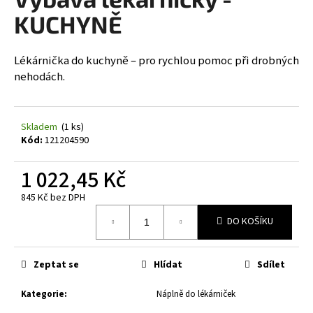
je
a
0,0
KUCHYNĚ
z
j
5
í
hvězdiček.
Lékárnička do kuchyně – pro rychlou pomoc při drobných
t
nehodách.
?
Skladem
(1 ks)
Kód:
121204590
HLEDAT
1 022,45 Kč
845 Kč bez DPH
Měrná
DO KOŠÍKU
D
cena:
o
p
Zeptat se
Hlídat
Sdílet
o
r
Kategorie
:
Náplně do lékárniček
u