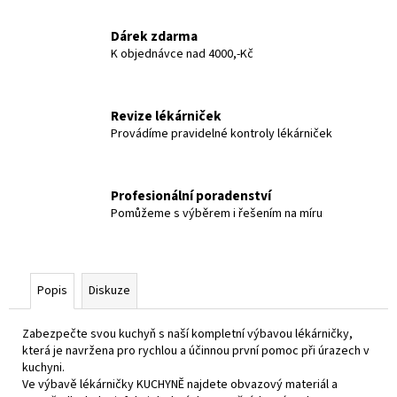
č
u
Dárek zdarma
j
K objednávce nad 4000,-Kč
e
m
e
Revize lékárniček
Provádíme pravidelné kontroly lékárniček
Profesionální poradenství
Pomůžeme s výběrem i řešením na míru
Popis
Diskuze
Zabezpečte svou kuchyň s naší kompletní výbavou lékárničky,
která je navržena pro rychlou a účinnou první pomoc při úrazech v
kuchyni.
Ve výbavě lékárničky KUCHYNĚ najdete obvazový materiál a