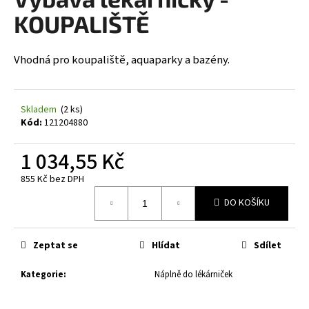
je
a
0,0
KOUPALIŠTĚ
z
j
5
í
hvězdiček.
Vhodná pro koupaliště, aquaparky a bazény.
t
?
Skladem
(2 ks)
Kód:
121204880
1 034,55 Kč
HLEDAT
855 Kč bez DPH
Měrná
DO KOŠÍKU
cena:
D
o
Zeptat se
Hlídat
Sdílet
p
o
Kategorie
:
Náplně do lékárniček
r
u