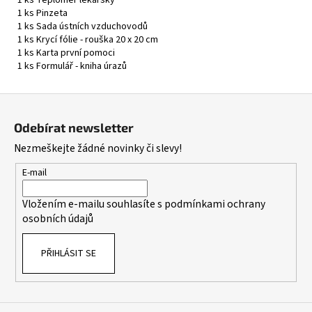
1 ks Pinzeta
1 ks Sada ústních vzduchovodů
1 ks Krycí fólie - rouška 20 x 20 cm
1 ks Karta první pomoci
1 ks Formulář - kniha úrazů
Z
á
Odebírat newsletter
p
Nezmeškejte žádné novinky či slevy!
a
t
E-mail
í
Vložením e-mailu souhlasíte s
podmínkami ochrany
osobních údajů
PŘIHLÁSIT SE