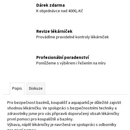
č
Dárek zdarma
u
K objednávce nad 4000,-Kč
j
e
m
Revize lékárniček
e
Provádíme pravidelné kontroly lékárniček
Profesionální poradenství
Pomůžeme s výběrem i řešením na míru
Popis
Diskuze
Pro bezpečnost bazénů, koupališť a aquaparků je důležité zajistit
vhodnou lékárničku. Ve spolupráci s bezpečnostními techniky a
zdravotníky jsme pro vás připravili doporučený obsah lékárničky
první pomoci pro koupaliště a bazény.
Výbava, náplň lékárničky je navržená ve spolupráci s odborníky