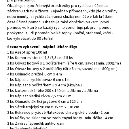
pro první pomoc
Obsahuje nejpotřebnější prostředky pro rychlou a účinnou
záchranu zdraví a života. Zejména v případech, kdy jde o vteřiny
nebo minuty, a rychlá záchranná služba nemůže v tak krátkém
čase účinně pomoci. Obsahuje také obrázkovou kartu první
pomoci, ve které se každý rychle zorientuje jak první pomoc
poskytnout. Při poranění velké tepny - pažní, stehenní, krční -
lze vykrvácet do 90 vteřin!
Seznam vybavení - náplně lékárničky:
1 ks Asept sprej 100 ml
2 ks Kompres sterilní 7,5x7,5 cm á 5 ks
3 ks Obvaz hotový s 1 polštářkem (šíře 8 cm, savost min. 800g/m )
3 ks Obvaz hotový s 2 polštářky (šíře 8 cm, savost min. 800g/m )
4 ks Obinadlo pružné 6 cm x 4 m
1 ks Náplast - rychloobvaz 6 cm x 1 m
1 ks Náplast s polštářkem 8 x 4 cm (6ks/bal)
2 ks Izotermická fólie 200 x 140 cm stříbrno / stříbrná
1 ks Náplast hladká cívka 2,5 cm x 5 m
2 ks Obinadlo škrtící pryžové 6 cm x 125 cm
1 ks Šátek trojcípý 96 cm x 96 cm x 136 cm
2 ks Rukavice pryžové /latexové/ chirurgické v obalu - 1 pár
1 ks Nůžky se sklonem se zaoblenými hroty - min. délka 14 cm
2 ks Zavírací špendlík antikorozní
1 ks Teploměr lékařský