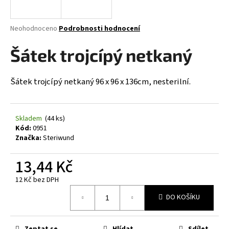
a
j
Průměrné
Neohodnoceno
Podrobnosti hodnocení
í
hodnocení
produktu
Šátek trojcípý netkaný
t
je
?
0,0
z
Šátek trojcípý netkaný 96 x 96 x 136cm, nesterilní.
5
hvězdiček.
Skladem
(44 ks)
HLEDAT
Kód:
0951
Značka:
Steriwund
13,44 Kč
D
o
12 Kč bez DPH
p
Měrná
o
DO KOŠÍKU
cena:
r
u
Zeptat se
Hlídat
Sdílet