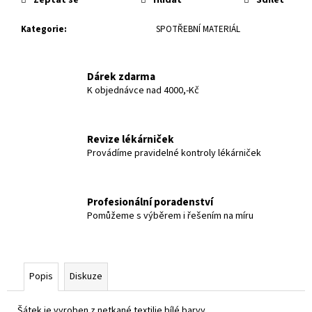
č
u
Kategorie
:
SPOTŘEBNÍ MATERIÁL
j
e
m
Dárek zdarma
e
K objednávce nad 4000,-Kč
Revize lékárniček
Provádíme pravidelné kontroly lékárniček
Profesionální poradenství
Pomůžeme s výběrem i řešením na míru
Popis
Diskuze
Šátek je vyroben z netkané textilie bílé barvy.