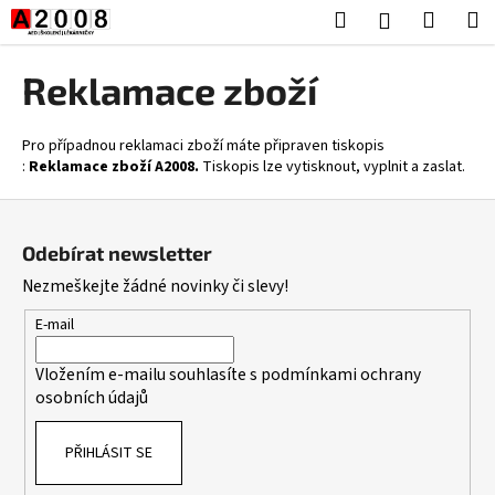
K
Přejít
Hledat
Nákup
M
Přihlášení
na
o
obsah
Zpět
Zpět
košík
š
Reklamace zboží
í
C
k
o
Pro případnou reklamaci zboží máte připraven tiskopis
:
Reklamace zboží A2008.
Tiskopis lze vytisknout, vyplnit a zaslat.
p
o
Z
t
á
Odebírat newsletter
ř
p
Nezmeškejte žádné novinky či slevy!
e
a
b
t
E-mail
u
í
Vložením e-mailu souhlasíte s
podmínkami ochrany
j
osobních údajů
e
t
PŘIHLÁSIT SE
e
n