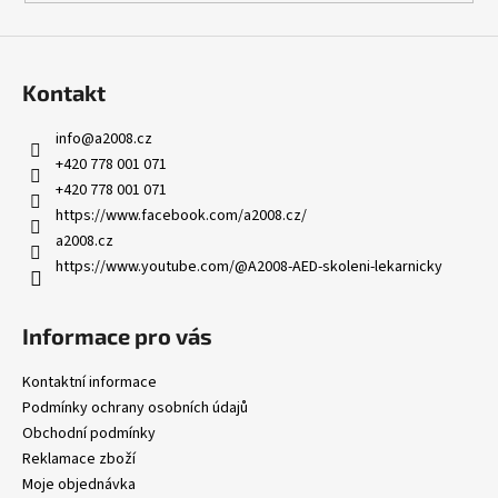
a
j
í
Kontakt
t
?
info
@
a2008.cz
+420 778 001 071
+420 778 001 071
https://www.facebook.com/a2008.cz/
a2008.cz
HLEDAT
https://www.youtube.com/@A2008-AED-skoleni-lekarnicky
Informace pro vás
D
o
Kontaktní informace
p
Podmínky ochrany osobních údajů
o
Obchodní podmínky
r
Reklamace zboží
u
Moje objednávka