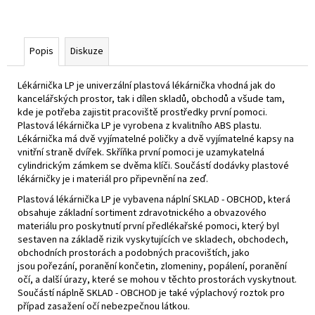
Popis
Diskuze
Lékárnička LP je univerzální plastová lékárnička vhodná jak do
kancelářských prostor, tak i dílen skladů, obchodů a všude tam,
kde je potřeba zajistit pracoviště prostředky první pomoci.
Plastová lékárnička LP je vyrobena z kvalitního ABS plastu.
Lékárnička má dvě vyjímatelné poličky a dvě vyjímatelné kapsy na
vnitřní straně dvířek. Skříňka první pomoci je uzamykatelná
cylindrickým zámkem se dvěma klíči. Součástí dodávky plastové
lékárničky je i materiál pro připevnění na zeď.
Plastová lékárnička LP je vybavena náplní SKLAD - OBCHOD, která
obsahuje základní sortiment zdravotnického a obvazového
materiálu pro poskytnutí první předlékařské pomoci, který byl
sestaven na základě rizik vyskytujících ve skladech, obchodech,
obchodních prostorách a podobných pracovištích, jako
jsou pořezání, poranění končetin, zlomeniny, popálení, poranění
očí, a další úrazy, které se mohou v těchto prostorách vyskytnout.
Součástí náplně SKLAD - OBCHOD je také výplachový roztok pro
případ zasažení očí nebezpečnou látkou.