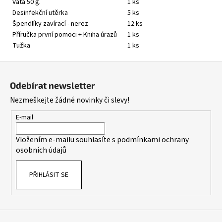
Vata 50 g.
1 ks
Desinfekční utěrka
5 ks
Špendlíky zavírací - nerez
12 ks
Příručka první pomoci + Kniha úrazů
1 ks
Tužka
1 ks
Z
á
Odebírat newsletter
p
Nezmeškejte žádné novinky či slevy!
a
t
E-mail
í
Vložením e-mailu souhlasíte s
podmínkami ochrany
osobních údajů
PŘIHLÁSIT SE