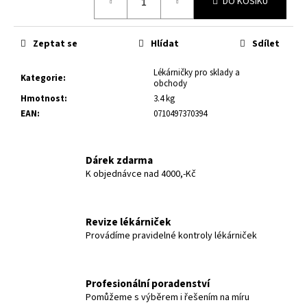
č
DO KOŠÍKU
cena:
u
j
Zeptat se
Hlídat
Sdílet
e
m
Lékárničky pro sklady a
e
Kategorie
:
obchody
Hmotnost
:
3.4 kg
EAN
:
0710497370394
Dárek zdarma
K objednávce nad 4000,-Kč
Revize lékárniček
Provádíme pravidelné kontroly lékárniček
Profesionální poradenství
Pomůžeme s výběrem i řešením na míru