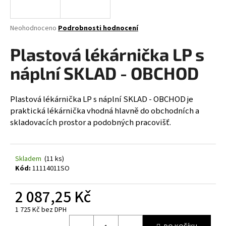
a
j
Průměrné
Neohodnoceno
Podrobnosti hodnocení
í
hodnocení
produktu
Plastová lékárnička LP s
t
je
?
0,0
náplní SKLAD - OBCHOD
z
5
hvězdiček.
Plastová lékárnička LP s náplní SKLAD - OBCHOD je
praktická lékárnička vhodná hlavně do obchodních a
HLEDAT
skladovacích prostor a podobných pracovišť.
Skladem
(11 ks)
D
Kód:
11114011SO
o
p
2 087,25 Kč
o
r
1 725 Kč bez DPH
u
Měrná