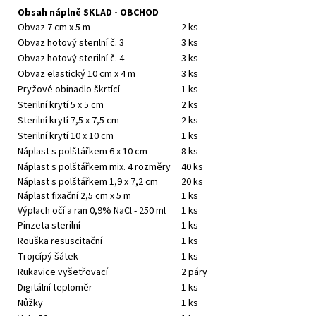
Obsah náplně SKLAD - OBCHOD
Obvaz 7 cm x 5 m
2 ks
Obvaz hotový sterilní č. 3
3 ks
Obvaz hotový sterilní č. 4
3 ks
Obvaz elastický 10 cm x 4 m
3 ks
Pryžové obinadlo škrtící
1 ks
Sterilní krytí 5 x 5 cm
2 ks
Sterilní krytí 7,5 x 7,5 cm
2 ks
Sterilní krytí 10 x 10 cm
1 ks
Náplast s polštářkem 6 x 10 cm
8 ks
Náplast s polštářkem mix. 4 rozměry
40 ks
Náplast s polštářkem 1,9 x 7,2 cm
20 ks
Náplast fixační 2,5 cm x 5 m
1 ks
Výplach očí a ran 0,9% NaCl - 250 ml
1 ks
Pinzeta sterilní
1 ks
Rouška resuscitační
1 ks
Trojcípý šátek
1 ks
Rukavice vyšetřovací
2 páry
Digitální teploměr
1 ks
Nůžky
1 ks