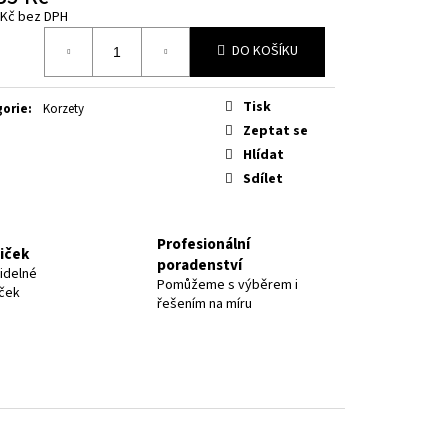
 Kč bez DPH
á
DO KOŠÍKU
Tisk
gorie
:
Korzety
Zeptat se
Hlídat
Sdílet
Profesionální
niček
poradenství
idelné
Pomůžeme s výběrem i
iček
řešením na míru