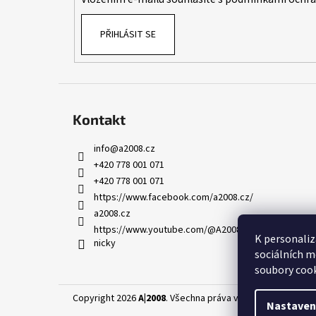
PŘIHLÁSIT SE
Kontakt
info
@
a2008.cz
+420 778 001 071
+420 778 001 071
https://www.facebook.com/a2008.cz/
a2008.cz
https://www.youtube.com/@A2008-AED-skoleni-leka
K personaliz
nicky
sociálních m
soubory cook
Copyright 2026
A|2008
. Všechna práva vyhrazena.
Upravit
Nastaven