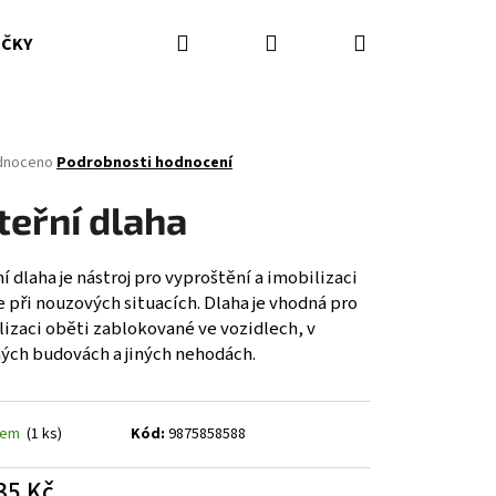
Hledat
Přihlášení
Nákupní
IČKY
HASICÍ PŘÍSTROJE
DOPLŇKY
ODĚVY ZZS
košík
né
dnoceno
Podrobnosti hodnocení
ení
tu
teřní dlaha
í dlaha je nástroj pro vyproštění a imobilizaci
 při nouzových situacích. Dlaha je vhodná pro
ček.
izaci oběti zablokované ve vozidlech, v
ných budovách a jiných nehodách.
dem
(1 ks)
Kód:
9875858588
35 Kč