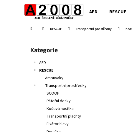
K
Přejít
na
o
AED
RESCUE
obsah
Zpět
Zpět
š
do
do
í
Domů
RESCUE
Transportní prostředky
Kor
obchodu
obchodu
k
P
o
Přeskočit
Kategorie
s
kategorie
t
AED
r
RESCUE
a
Ambuvaky
n
Transportní prostředky
n
SCOOP
í
Páteřní desky
p
Košová nosítka
a
Transportní plachty
n
Fixátor hlavy
e
Doplňky