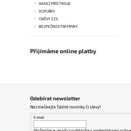
HASICÍ PŘÍSTROJE
DOPLŇKY
ODĚVY ZZS
BEZPEČNOSTNÍ PRVKY
Přijímáme online platby
Z
á
Odebírat newsletter
p
Nezmeškejte žádné novinky či slevy!
a
t
E-mail
í
Vložením e-mailu souhlasíte s
podmínkami ochran