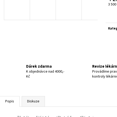
3 500
Měrn
cena:
Kate
Dárek zdarma
Revize lékár
K objednávce nad 4000,-
Provádíme prav
Kč
kontroly lékárn
Popis
Diskuze