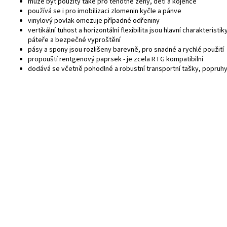
může být použitý také pro těhotné ženy, děti a kojence
používá se i pro imobilizaci zlomenin kyčle a pánve
vinylový povlak omezuje případné odřeniny
vertikální tuhost a horizontální flexibilita jsou hlavní charakterist
páteře a bezpečné vyproštění
pásy a spony jsou rozlišeny barevně, pro snadné a rychlé použití
propouští rentgenový paprsek - je zcela RTG kompatibilní
dodává se včetně pohodlné a robustní transportní tašky, popruhy