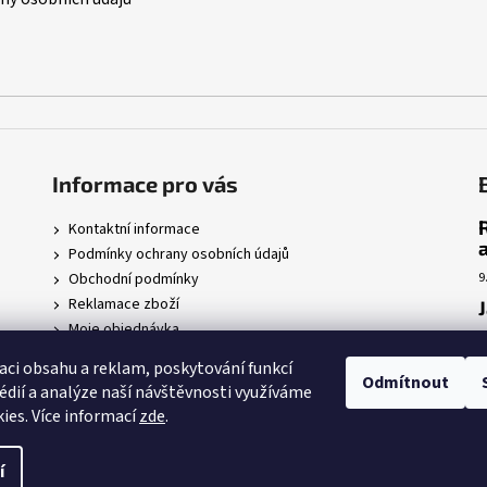
Informace pro vás
Kontaktní informace
Podmínky ochrany osobních údajů
Obchodní podmínky
9
Reklamace zboží
Moje objednávka
7
r
aci obsahu a reklam, poskytování funkcí
Odmítnout
édií a analýze naší návštěvnosti využíváme
5
ies. Více informací
zde
.
 nastavení cookies
í