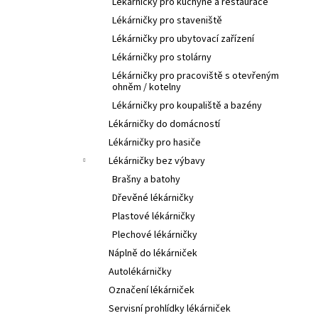
Lékárničky pro kuchyně a restaurace
Lékárničky pro staveniště
Lékárničky pro ubytovací zařízení
Lékárničky pro stolárny
Lékárničky pro pracoviště s otevřeným
ohněm / kotelny
Lékárničky pro koupaliště a bazény
Lékárničky do domácností
Lékárničky pro hasiče
Lékárničky bez výbavy
Brašny a batohy
Dřevěné lékárničky
Plastové lékárničky
Plechové lékárničky
Náplně do lékárniček
Autolékárničky
Označení lékárniček
Servisní prohlídky lékárniček