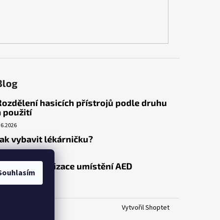
Blog
Rozdělení hasicích přístrojů podle druhu
a použití
.6.2026
Jak vybavit lékárničku?
.3.2026
Venkovní realizace umístění AED
Souhlasím
.3.2026
Vytvořil Shoptet