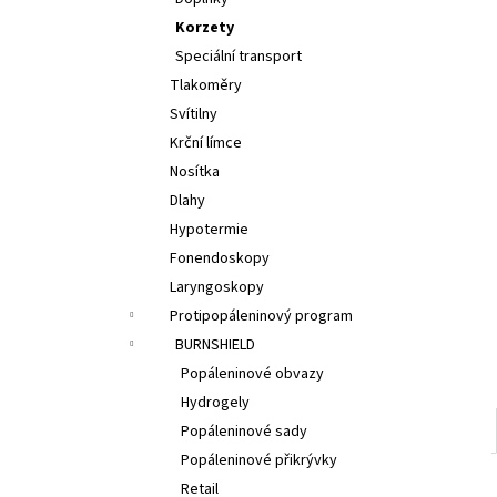
l
Korzety
Speciální transport
Tlakoměry
Svítilny
Krční límce
Nosítka
Dlahy
Hypotermie
Fonendoskopy
Laryngoskopy
Protipopáleninový program
BURNSHIELD
Popáleninové obvazy
Hydrogely
Popáleninové sady
Popáleninové přikrývky
Retail