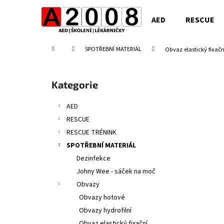
K
Přejít
na
o
AED
RESCUE
obsah
Zpět
Zpět
š
do
do
í
Domů
SPOTŘEBNÍ MATERIÁL
Obvaz elastický fixa
obchodu
obchodu
k
P
o
Přeskočit
Kategorie
s
kategorie
t
AED
r
RESCUE
a
RESCUE TRÉNINK
n
SPOTŘEBNÍ MATERIÁL
n
Dezinfekce
í
Johny Wee - sáček na moč
p
Obvazy
a
Obvazy hotové
n
Obvazy hydrofilní
e
Obvaz elastický fixační