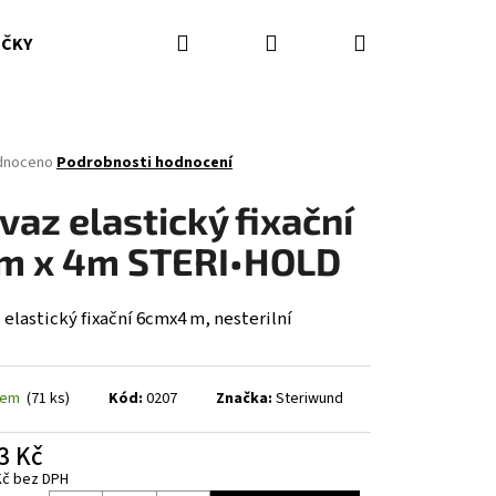
Hledat
Přihlášení
Nákupní
IČKY
HASICÍ PŘÍSTROJE
DOPLŇKY
ODĚVY ZZS
košík
né
dnoceno
Podrobnosti hodnocení
ení
tu
vaz elastický fixační
m x 4m STERI•HOLD
ček.
elastický fixační 6cmx4 m, nesterilní
dem
(71 ks)
Kód:
0207
Značka:
Steriwund
3 Kč
Kč bez DPH