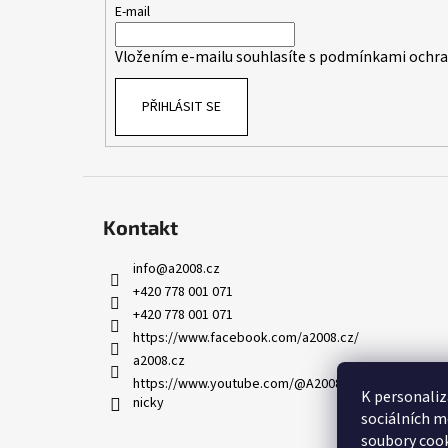
t
E-mail
í
Vložením e-mailu souhlasíte s
podmínkami ochran
PŘIHLÁSIT SE
Kontakt
info
@
a2008.cz
+420 778 001 071
+420 778 001 071
https://www.facebook.com/a2008.cz/
a2008.cz
https://www.youtube.com/@A2008-AED-skoleni-leka
K personaliz
nicky
sociálních m
soubory cook