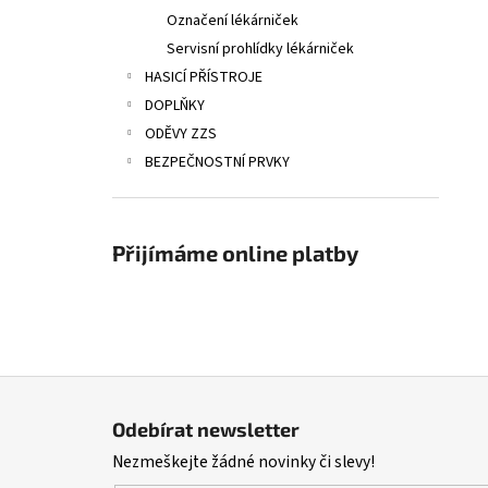
Označení lékárniček
Servisní prohlídky lékárniček
HASICÍ PŘÍSTROJE
DOPLŇKY
ODĚVY ZZS
BEZPEČNOSTNÍ PRVKY
Přijímáme online platby
Z
á
Odebírat newsletter
p
Nezmeškejte žádné novinky či slevy!
a