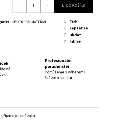
á
DO KOŠÍKU
Tisk
gorie
:
SPOTŘEBNÍ MATERIÁL
Zeptat se
Hlídat
Sdílet
Profesionální
niček
poradenství
idelné
Pomůžeme s výběrem i
iček
řešením na míru
a příjemným nošením.