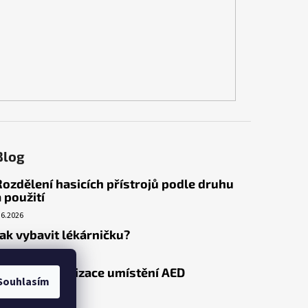
Blog
Rozdělení hasicích přístrojů podle druhu
a použití
.6.2026
Jak vybavit lékárničku?
.3.2026
Venkovní realizace umístění AED
Souhlasím
.3.2026