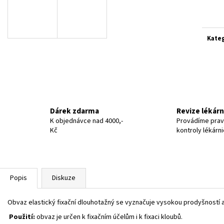
Měrn
cena:
Kate
Dárek zdarma
Revize lékár
K objednávce nad 4000,-
Provádíme prav
Kč
kontroly lékárn
Popis
Diskuze
Obvaz elastický fixační dlouhotažný se vyznačuje vysokou prodyšností 
Použití:
obvaz je určen k fixačním účelům i k fixaci kloubů.