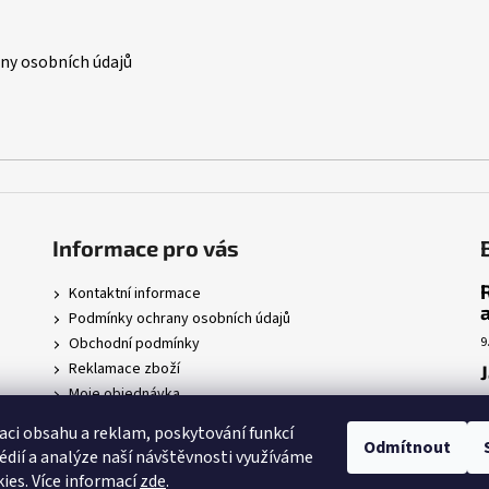
y osobních údajů
Informace pro vás
Kontaktní informace
Podmínky ochrany osobních údajů
Obchodní podmínky
9
Reklamace zboží
Moje objednávka
7
r
aci obsahu a reklam, poskytování funkcí
Odmítnout
édií a analýze naší návštěvnosti využíváme
5
ies. Více informací
zde
.