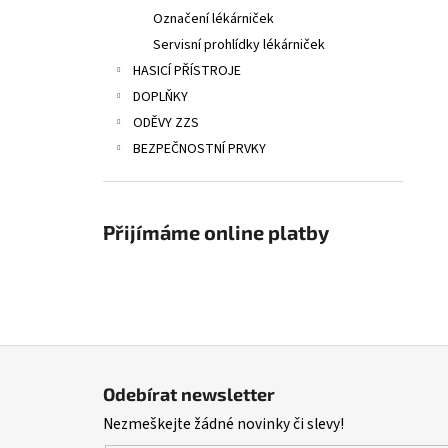
Označení lékárniček
Servisní prohlídky lékárniček
HASICÍ PŘÍSTROJE
DOPLŇKY
ODĚVY ZZS
BEZPEČNOSTNÍ PRVKY
Přijímáme online platby
Z
á
Odebírat newsletter
p
Nezmeškejte žádné novinky či slevy!
a