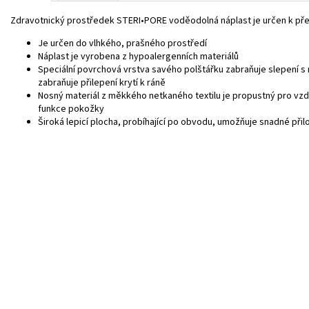
Zdravotnický prostředek STERI•PORE voděodolná náplast je určen k přek
Je určen do vlhkého, prašného prostředí
Náplast je vyrobena z hypoalergenních materiálů
Speciální povrchová vrstva savého polštářku zabraňuje slepení s 
zabraňuje přilepení krytí k ráně
Nosný materiál z měkkého netkaného textilu je propustný pro vzd
funkce pokožky
Široká lepicí plocha, probíhající po obvodu, umožňuje snadné přilo