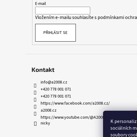
t
E-mail
í
Vložením e-mailu souhlasíte s
podmínkami ochran
PŘIHLÁSIT SE
Kontakt
info
@
a2008.cz
+420 778 001 071
+420 778 001 071
https://www.facebook.com/a2008.cz/
a2008.cz
https://www.youtube.com/@A2008-AED-skoleni-leka
K personaliz
nicky
sociálních m
soubory cook