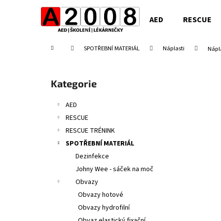
K
Přejít
na
o
AED
RESCUE
obsah
Zpět
Zpět
š
do
do
í
Domů
SPOTŘEBNÍ MATERIÁL
Náplasti
Nápl
obchodu
obchodu
k
P
o
Přeskočit
Kategorie
s
kategorie
t
AED
r
RESCUE
a
RESCUE TRÉNINK
n
SPOTŘEBNÍ MATERIÁL
n
Dezinfekce
í
Johny Wee - sáček na moč
p
Obvazy
a
Obvazy hotové
n
Obvazy hydrofilní
e
Obvaz elastický fixační