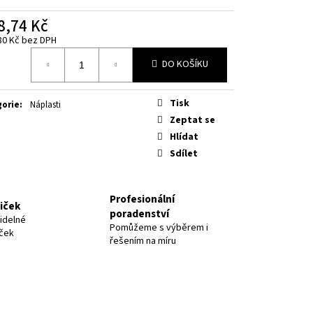
8,74 Kč
80 Kč
bez DPH
á
DO KOŠÍKU
Tisk
gorie
:
Náplasti
Zeptat se
Hlídat
Sdílet
Profesionální
niček
poradenství
idelné
Pomůžeme s výběrem i
iček
řešením na míru