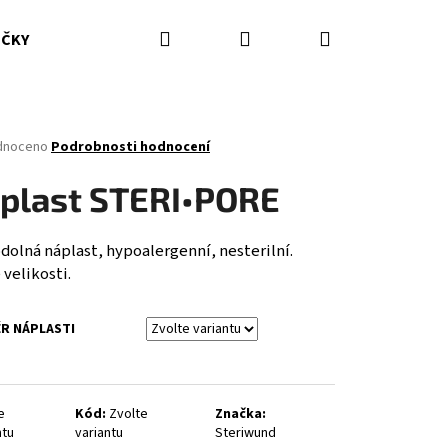
Hledat
Přihlášení
Nákupní
IČKY
HASICÍ PŘÍSTROJE
DOPLŇKY
ODĚVY ZZS
košík
né
dnoceno
Podrobnosti hodnocení
ení
tu
plast STERI•PORE
olná náplast, hypoalergenní, nesterilní.
velikosti.
ček.
R NÁPLASTI
e
Kód:
Zvolte
Značka:
ntu
variantu
Steriwund