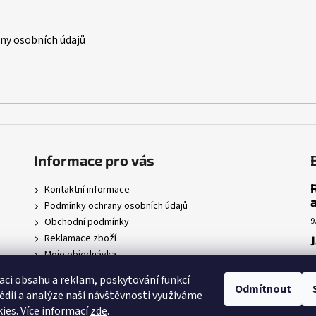
y osobních údajů
Informace pro vás
Kontaktní informace
Podmínky ochrany osobních údajů
Obchodní podmínky
9
Reklamace zboží
Moje objednávka
7
r
aci obsahu a reklam, poskytování funkcí
Odmítnout
édií a analýze naší návštěvnosti využíváme
5
ies. Více informací
zde
.