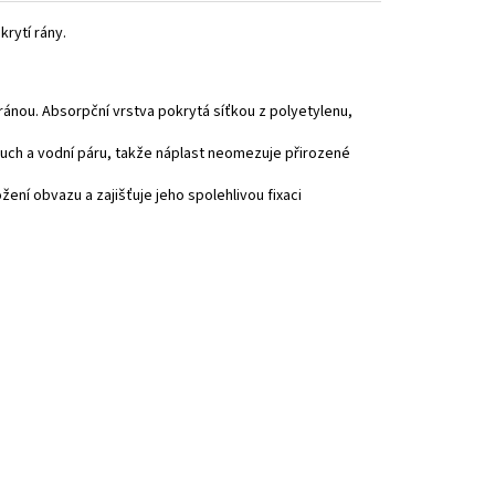
rytí rány.
ránou. Absorpční vrstva pokrytá síťkou z polyetylenu,
uch a vodní páru, takže náplast neomezuje přirozené
žení obvazu a zajišťuje jeho spolehlivou fixaci