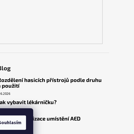
Blog
Rozdělení hasicích přístrojů podle druhu
a použití
.6.2026
Jak vybavit lékárničku?
.3.2026
Venkovní realizace umístění AED
Souhlasím
.3.2026