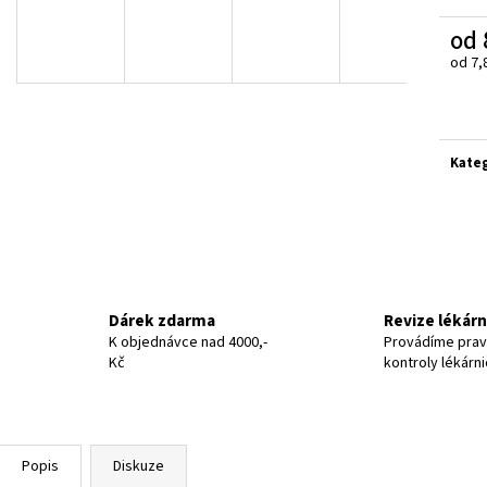
od
od
7,
Měrn
cena:
Kate
Dárek zdarma
Revize lékár
K objednávce nad 4000,-
Provádíme prav
Kč
kontroly lékárn
Popis
Diskuze