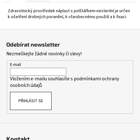
Zdravotnický prostředek náplast s polštářkem-nesterilní je určen
k ošetření drobných poranění, k všeobecnému použití a k fixaci.
Z
á
Odebírat newsletter
p
Nezmeškejte žádné novinky či slevy!
a
t
E-mail
í
Vložením e-mailu souhlasíte s
podmínkami ochrany
osobních údajů
PŘIHLÁSIT SE
Kontakt