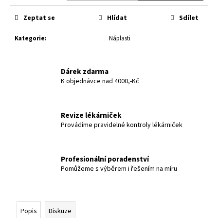
č
u
Zeptat se
Hlídat
Sdílet
j
e
Kategorie
:
Náplasti
m
e
Dárek zdarma
K objednávce nad 4000,-Kč
Revize lékárniček
Provádíme pravidelné kontroly lékárniček
Profesionální poradenství
Pomůžeme s výběrem i řešením na míru
Popis
Diskuze