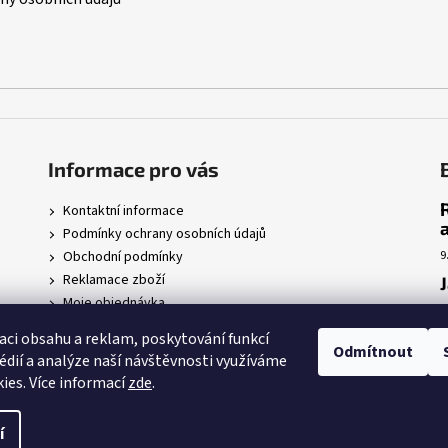
Informace pro vás
Kontaktní informace
Podmínky ochrany osobních údajů
Obchodní podmínky
9
Reklamace zboží
Moje objednávka
7
r
aci obsahu a reklam, poskytování funkcí
Odmítnout
édií a analýze naší návštěvnosti využíváme
5
ies. Více informací
zde
.
 nastavení cookies
í