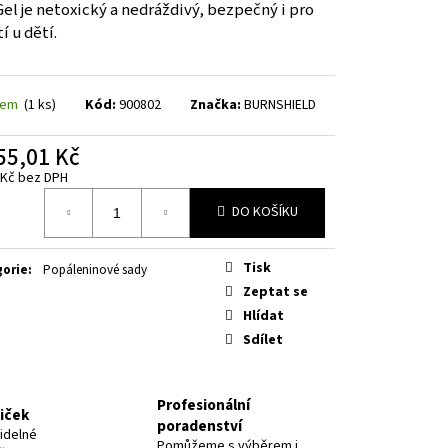
Gel je netoxický a nedráždivý, bezpečný i pro
í u dětí.
dem
(1 ks)
Kód:
900802
Značka:
BURNSHIELD
55,01 Kč
 Kč bez DPH
á
DO KOŠÍKU
Tisk
gorie
:
Popáleninové sady
Zeptat se
Hlídat
Sdílet
Profesionální
niček
poradenství
idelné
Pomůžeme s výběrem i