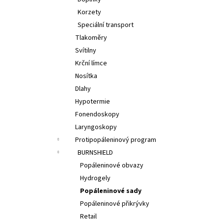
l
Korzety
Speciální transport
Tlakoměry
Svítilny
Krční límce
Nosítka
Dlahy
Hypotermie
Fonendoskopy
Laryngoskopy
Protipopáleninový program
BURNSHIELD
Popáleninové obvazy
Hydrogely
Popáleninové sady
Popáleninové přikrývky
Retail