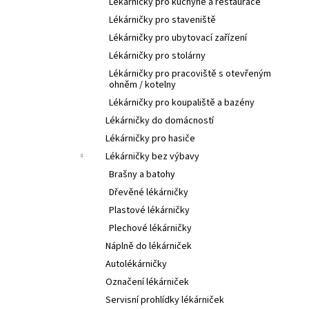
Lékárničky pro kuchyně a restaurace
Lékárničky pro staveniště
Lékárničky pro ubytovací zařízení
Lékárničky pro stolárny
Lékárničky pro pracoviště s otevřeným
ohněm / kotelny
Lékárničky pro koupaliště a bazény
Lékárničky do domácností
Lékárničky pro hasiče
Lékárničky bez výbavy
Brašny a batohy
Dřevěné lékárničky
Plastové lékárničky
Plechové lékárničky
Náplně do lékárniček
Autolékárničky
Označení lékárniček
Servisní prohlídky lékárniček