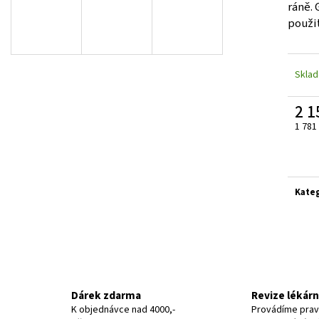
ráně. 
použit
Skla
2 1
1 781
Měrn
cena:
Kate
Dárek zdarma
Revize lékár
K objednávce nad 4000,-
Provádíme prav