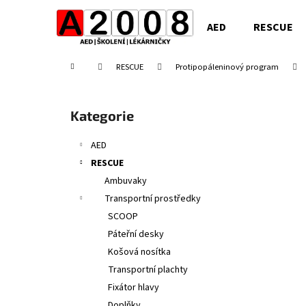
K
Přejít
na
o
AED
RESCUE
obsah
Zpět
Zpět
š
do
do
í
Domů
RESCUE
Protipopáleninový program
obchodu
obchodu
k
P
o
Přeskočit
Kategorie
s
kategorie
t
AED
r
RESCUE
a
Ambuvaky
n
Transportní prostředky
n
SCOOP
í
Páteřní desky
p
Košová nosítka
a
Transportní plachty
n
Fixátor hlavy
e
Doplňky