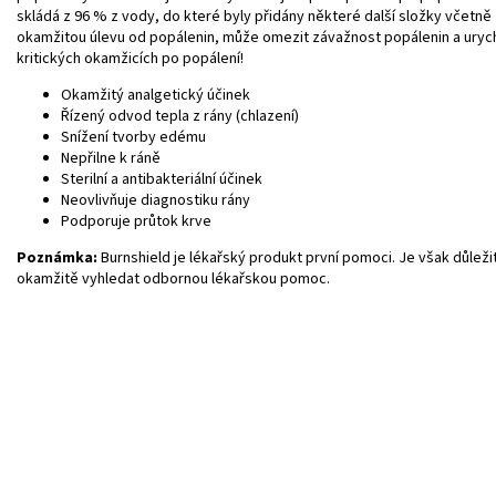
skládá z 96 % z vody, do které byly přidány některé další složky včetně
okamžitou úlevu od popálenin, může omezit závažnost popálenin a urychli
kritických okamžicích po popálení!
Okamžitý analgetický účinek
Řízený odvod tepla z rány (chlazení)
Snížení tvorby edému
Nepřilne k ráně
Sterilní a antibakteriální účinek
Neovlivňuje diagnostiku rány
Podporuje průtok krve
Poznámka:
Burnshield je lékařský produkt první pomoci. Je však důleži
okamžitě vyhledat odbornou lékařskou pomoc.