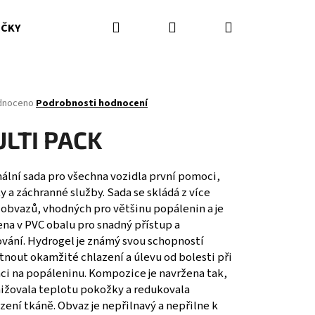
Hledat
Přihlášení
Nákupní
IČKY
HASICÍ PŘÍSTROJE
DOPLŇKY
ODĚVY ZZS
košík
né
dnoceno
Podrobnosti hodnocení
ení
tu
LTI PACK
ální sada
pro všechna vozidla první pomoci,
y a záchranné služby. Sada se skládá z více
ček.
 obvazů, vhodných pro většinu popálenin a je
na v PVC obalu pro snadný přístup a
ování.
Hydrogel je známý svou schopností
nout okamžité chlazení a úlevu od bolesti při
aci na popáleninu. Kompozice je navržena tak,
nižovala teplotu pokožky a redukovala
ení tkáně. Obvaz je nepřilnavý a nepřilne k