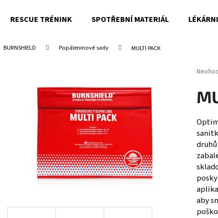
RESCUE TRÉNINK
SPOTŘEBNÍ MATERIÁL
LÉKÁRN
BURNSHIELD
Popáleninové sady
MULTI PACK
Co potřebujete najít?
Průměr
Neoho
hodnoc
produk
HLEDAT
MU
je
0,0
z
Optim
5
sanitk
Doporučujeme
hvězdi
druhů
zabale
sklad
poskyt
aplik
aby s
poškoz