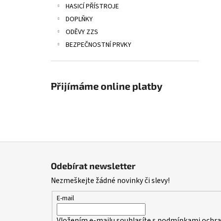
HASICÍ PŘÍSTROJE
DOPLŇKY
ODĚVY ZZS
BEZPEČNOSTNÍ PRVKY
Přijímáme online platby
Z
á
Odebírat newsletter
p
Nezmeškejte žádné novinky či slevy!
a
t
E-mail
í
Vložením e-mailu souhlasíte s
podmínkami ochran