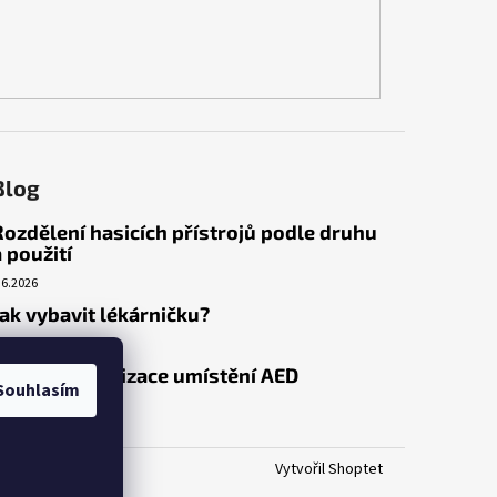
Blog
Rozdělení hasicích přístrojů podle druhu
a použití
.6.2026
Jak vybavit lékárničku?
.3.2026
Venkovní realizace umístění AED
Souhlasím
.3.2026
Vytvořil Shoptet