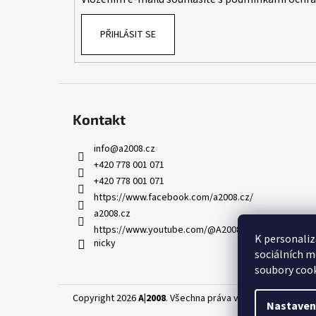
PŘIHLÁSIT SE
Kontakt
info
@
a2008.cz
+420 778 001 071
+420 778 001 071
https://www.facebook.com/a2008.cz/
a2008.cz
https://www.youtube.com/@A2008-AED-skoleni-leka
K personaliz
nicky
sociálních m
soubory cook
Copyright 2026
A|2008
. Všechna práva vyhrazena.
Upravit
Nastaven