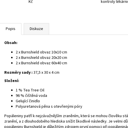
Kč
kontroly lékárn
Popis
Diskuze
Obsah:
2 x Burnshield obvaz 10x10 cm
2 x Burnshield obvaz 20x20 cm
2 x Burnshield obvaz 60x40 cm
Rozměry sady :
37,5 x 30 x 4 cm
Složení:
1 % Tea Tree Oil
96 % čištěná voda
Gelující činidlo
Polyuretanová pěna s otevřenými póry
Popáleniny patří k nejzávažnějším zraněním, která se mohou člověku s
zranění, a z dlouhodobého hlediska snížit škodlivé následky. Je velmi d
popáleniny Burnshield je důležitým zdrojem první pomoci při popáleniná