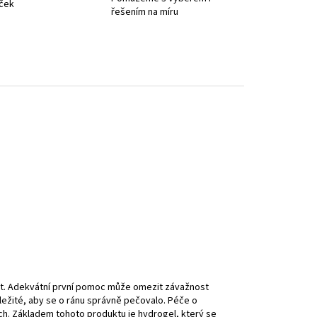
iček
řešením na míru
tát. Adekvátní první pomoc může omezit závažnost
ůležité, aby se o ránu správně pečovalo. Péče o
ch. Základem tohoto produktu je hydrogel, který se