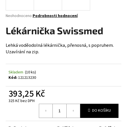
a
j
Průměrné
Neohodnoceno
Podrobnosti hodnocení
í
hodnocení
produktu
Lékárnička Swissmed
t
je
?
0,0
z
Lehká voděodolná lékárnička, přenosná, s popruhem.
5
Uzavírání na zip.
hvězdiček.
HLEDAT
Skladem
(10 ks)
Kód:
121213230
D
393,25 Kč
o
325 Kč bez DPH
p
Měrná
o
DO KOŠÍKU
cena:
r
u