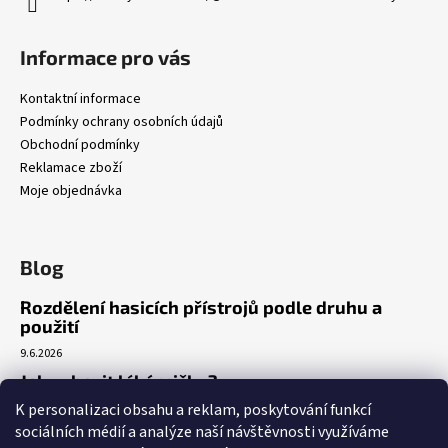
Informace pro vás
Kontaktní informace
Podmínky ochrany osobních údajů
Obchodní podmínky
Reklamace zboží
Moje objednávka
Blog
Rozdělení hasicích přístrojů podle druhu a
použití
9.6.2026
Jak vybavit lékárničku?
K personalizaci obsahu a reklam, poskytování funkcí
7.3.2026
sociálních médií a analýze naší návštěvnosti využíváme
Venkovní realizace umístění AED