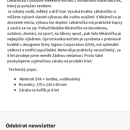
Lékárnička v podobě měkkého kufříku z moderního materiálu EVA,
který je potažen textilem.
Je odolný vodě, měkký a drží tvar. Vysoká kvalita. Lékárničku si
můžete vybavit vlastní výbavou dle svého uvážení. V lékárničce je
dostatek místa, výbavu lze doplnit. Lékárnička má praktické kapsy
a zavírá se na zip. Pokud hledáte lékárničku na dovolenou,
outdoor, domácí, na sport, na tábory apod., pak tato lékárnička je
nejlepším výběrem. Oproti konkurenčním je vyrobena v prémiové
kvalitě s designem firmy Signus Corporation (USA), má optimální
velikost a vnitřní uspořádání. Materiál je prakticky nezničitelný, za
8 let prodeje jsme neměli žádnou reklamaci. Proto také
poskytujeme vyjímečnou záruku na produkt 8 let.
Technický popis :
Materiál: EVA + textilie, voděodolný
Rozměry: 270 x 230 x 80 mm
Záruka na kufřík je 8 let
Z
á
Odebírat newsletter
p