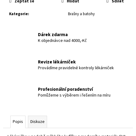
č
Zeptat se
Hlídat
Sdílet
u
j
Kategorie
:
Brašny a batohy
e
m
e
Dárek zdarma
K objednávce nad 4000,-Kč
Revize lékárniček
Provádíme pravidelné kontroly lékárniček
Profesionální poradenství
Pomůžeme s výběrem i řešením na míru
Popis
Diskuze