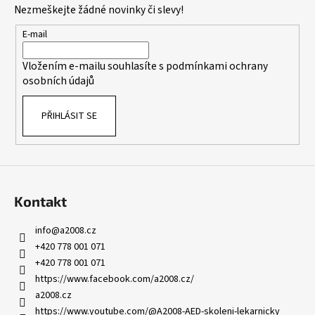
Nezmeškejte žádné novinky či slevy!
a
t
E-mail
í
Vložením e-mailu souhlasíte s
podmínkami ochrany
osobních údajů
PŘIHLÁSIT SE
Kontakt
info
@
a2008.cz
+420 778 001 071
+420 778 001 071
https://www.facebook.com/a2008.cz/
a2008.cz
https://www.youtube.com/@A2008-AED-skoleni-lekarnicky