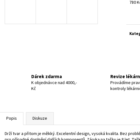
780 K
Měrn
cena:
Kate
Dárek zdarma
Revize lékár
K objednávce nad 4000,-
Provádíme prav
Kč
kontroly lékárn
Popis
Diskuze
Drží tvar a přitom je měkký. Excelentní design, vysoká kvalita. Bez pro
pro případné doplnění dalších komponentů. Záruka na tašku je 8 let. Taš