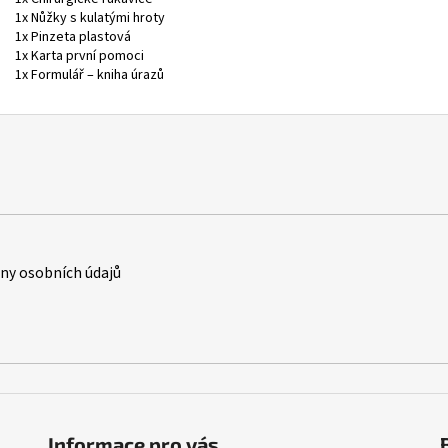
1x Nůžky s kulatými hroty
1x Pinzeta plastová
1x Karta první pomoci
1x Formulář – kniha úrazů
y osobních údajů
Informace pro vás