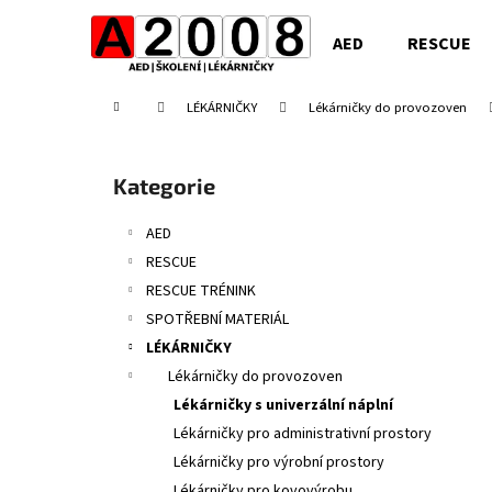
K
Přejít
na
o
AED
RESCUE
obsah
Zpět
Zpět
š
do
do
í
Domů
LÉKÁRNIČKY
Lékárničky do provozoven
obchodu
obchodu
k
P
o
Přeskočit
Kategorie
s
kategorie
t
AED
r
RESCUE
a
RESCUE TRÉNINK
n
SPOTŘEBNÍ MATERIÁL
n
LÉKÁRNIČKY
í
Lékárničky do provozoven
p
Lékárničky s univerzální náplní
a
Lékárničky pro administrativní prostory
n
Lékárničky pro výrobní prostory
e
Lékárničky pro kovovýrobu