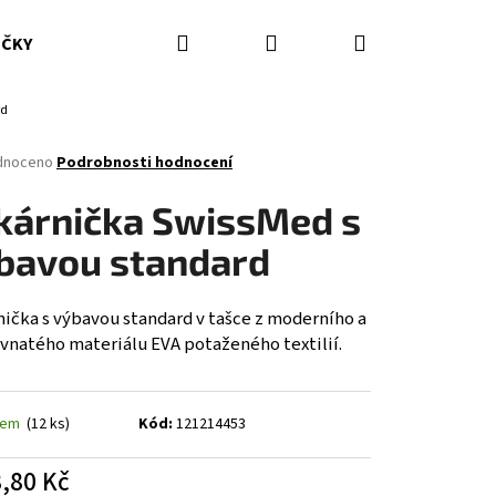
Hledat
Přihlášení
Nákupní
IČKY
HASICÍ PŘÍSTROJE
DOPLŇKY
ODĚVY ZZS
rd
košík
né
dnoceno
Podrobnosti hodnocení
ení
tu
kárnička SwissMed s
bavou standard
ček.
nička s výbavou standard v tašce z moderního a
vnatého materiálu EVA potaženého textilií.
dem
(12 ks)
Kód:
121214453
,80 Kč