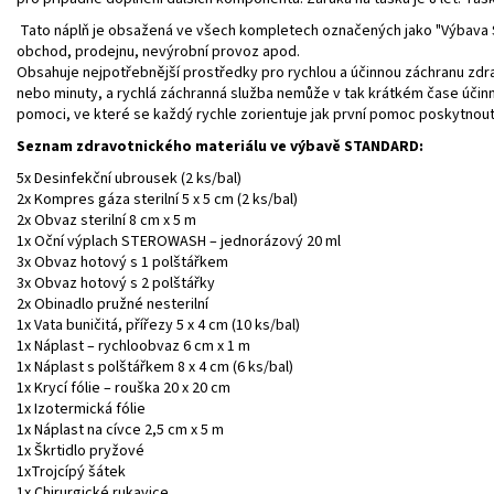
Tato náplň je obsažená ve všech kompletech označených jako "Výbava S
obchod, prodejnu, nevýrobní provoz apod.
Obsahuje nejpotřebnější prostředky pro rychlou a účinnou záchranu zdrav
nebo minuty, a rychlá záchranná služba nemůže v tak krátkém čase účin
pomoci, ve které se každý rychle zorientuje jak první pomoc poskytnout
Seznam zdravotnického materiálu ve výbavě STANDARD:
5x Desinfekční ubrousek (2 ks/bal)
2x Kompres gáza sterilní 5 x 5 cm (2 ks/bal)
2x Obvaz sterilní 8 cm x 5 m
1x Oční výplach STEROWASH – jednorázový 20 ml
3x Obvaz hotový s 1 polštářkem
3x Obvaz hotový s 2 polštářky
2x Obinadlo pružné nesterilní
1x Vata buničitá, přířezy 5 x 4 cm (10 ks/bal)
1x Náplast – rychloobvaz 6 cm x 1 m
1x Náplast s polštářkem 8 x 4 cm (6 ks/bal)
1x Krycí fólie – rouška 20 x 20 cm
1x Izotermická fólie
1x Náplast na cívce 2,5 cm x 5 m
1x Škrtidlo pryžové
1xTrojcípý šátek
1x Chirurgické rukavice