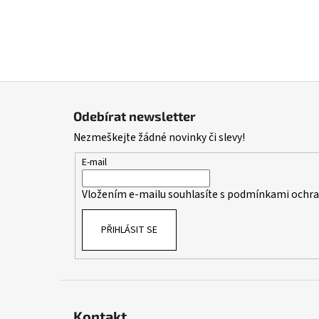
Z
á
Odebírat newsletter
p
Nezmeškejte žádné novinky či slevy!
a
t
E-mail
í
Vložením e-mailu souhlasíte s
podmínkami ochran
PŘIHLÁSIT SE
Kontakt