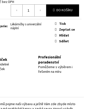
č bez DPH
á
DO KOŠÍKU
Tisk
Lékárničky s univerzální
gorie
:
náplní
Zeptat se
Hlídat
Sdílet
Profesionální
niček
poradenství
idelné
Pomůžeme s výběrem i
iček
řešením na míru
blémů pojme naši výbavu a ještě Vám zde zbyde místo
ka má praktické kapsy a zavírá se na zipový uzávěr.