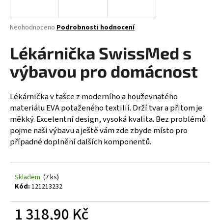
a
j
Průměrné
Neohodnoceno
Podrobnosti hodnocení
í
hodnocení
produktu
Lékárnička SwissMed s
t
je
?
0,0
výbavou pro domácnost
z
5
hvězdiček.
Lékárnička v tašce z moderního a houževnatého
materiálu EVA potaženého textilií. Drží tvar a přitom je
HLEDAT
měkký. Excelentní design, vysoká kvalita. Bez problémů
pojme naši výbavu a ještě vám zde zbyde místo pro
případné doplnění dalších komponentů.
D
o
Skladem
(7 ks)
p
Kód:
121213232
o
r
1 318,90 Kč
u