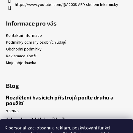
https://www.youtube.com/@A2008-AED-skoleni-lekarnicky
Informace pro vás
Kontaktní informace
Podmínky ochrany osobních údajů
Obchodní podmínky
Reklamace zboží
Moje objednávka
Blog
Rozdělení hasicích přístrojů podle druhu a
použití
9.6.2026
Jak vybavit lékárničku?
K personalizaci obsahu a reklam, poskytování funkcí
7.3.2026