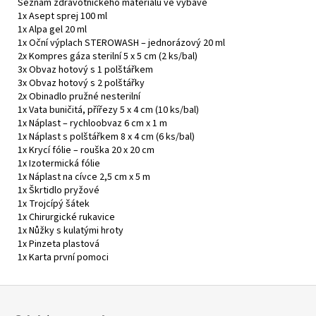
Seznam zdravotnického materiálu ve výbavě
1x Asept sprej 100 ml
1x Alpa gel 20 ml
1x Oční výplach STEROWASH – jednorázový 20 ml
2x Kompres gáza sterilní 5 x 5 cm (2 ks/bal)
3x Obvaz hotový s 1 polštářkem
3x Obvaz hotový s 2 polštářky
2x Obinadlo pružné nesterilní
1x Vata buničitá, přířezy 5 x 4 cm (10 ks/bal)
1x Náplast – rychloobvaz 6 cm x 1 m
1x Náplast s polštářkem 8 x 4 cm (6 ks/bal)
1x Krycí fólie – rouška 20 x 20 cm
1x Izotermická fólie
1x Náplast na cívce 2,5 cm x 5 m
1x Škrtidlo pryžové
1x Trojcípý šátek
1x Chirurgické rukavice
1x Nůžky s kulatými hroty
1x Pinzeta plastová
1x Karta první pomoci
Z
á