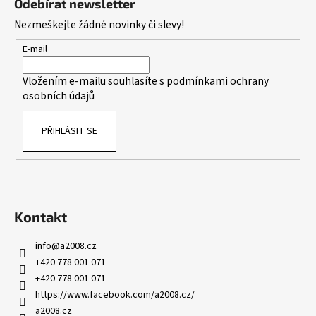
Odebírat newsletter
p
Nezmeškejte žádné novinky či slevy!
a
t
E-mail
í
Vložením e-mailu souhlasíte s
podmínkami ochrany
osobních údajů
PŘIHLÁSIT SE
Kontakt
info
@
a2008.cz
+420 778 001 071
+420 778 001 071
https://www.facebook.com/a2008.cz/
a2008.cz