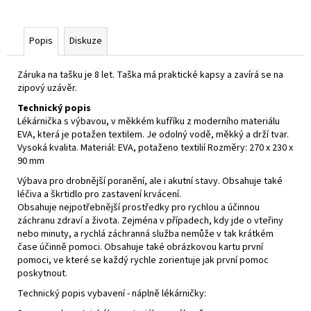
Popis
Diskuze
Záruka na tašku je 8 let. Taška má praktické kapsy a zavírá se na
zipový uzávěr.
Technický popis
Lékárnička s výbavou, v měkkém kufříku z moderního materiálu
EVA, která je potažen textilem. Je odolný vodě, měkký a drží tvar.
Vysoká kvalita. Materiál: EVA, potaženo textilií Rozměry: 270 x 230 x
90 mm
Výbava pro drobnější poranění, ale i akutní stavy. Obsahuje také
léčiva a škrtidlo pro zastavení krvácení.
Obsahuje nejpotřebnější prostředky pro rychlou a účinnou
záchranu zdraví a života. Zejména v případech, kdy jde o vteřiny
nebo minuty, a rychlá záchranná služba nemůže v tak krátkém
čase účinně pomoci. Obsahuje také obrázkovou kartu první
pomoci, ve které se každý rychle zorientuje jak první pomoc
poskytnout.
Technický popis vybavení - náplně lékárničky: