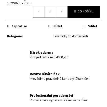
č
1 090 Kč bez DPH
u
Měrná
j
DO KOŠÍKU
cena:
e
m
Zeptat se
Hlídat
Sdílet
e
Kategorie
:
Lékárničky do domácností
Dárek zdarma
K objednávce nad 4000,-Kč
Revize lékárniček
Provádíme pravidelné kontroly lékárniček
Profesionální poradenství
Pomůžeme s výběrem i řešením na míru