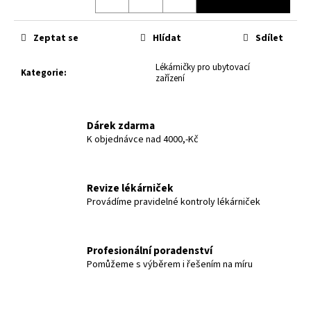
č
u
j
Zeptat se
Hlídat
Sdílet
e
m
Lékárničky pro ubytovací
Kategorie
:
e
zařízení
Dárek zdarma
K objednávce nad 4000,-Kč
Revize lékárniček
Provádíme pravidelné kontroly lékárniček
Profesionální poradenství
Pomůžeme s výběrem i řešením na míru