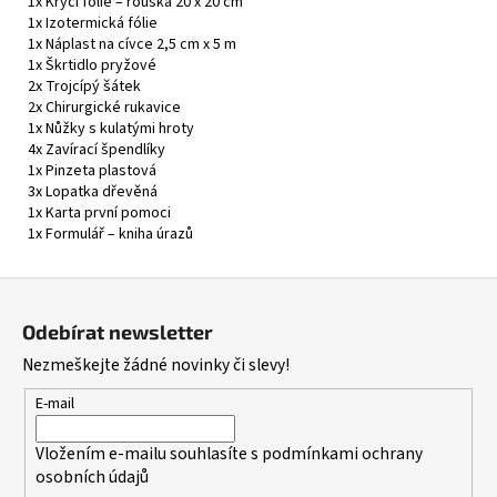
1x Krycí fólie – rouška 20 x 20 cm
1x Izotermická fólie
1x Náplast na cívce 2,5 cm x 5 m
1x Škrtidlo pryžové
2x Trojcípý šátek
2x Chirurgické rukavice
1x Nůžky s kulatými hroty
4x Zavírací špendlíky
1x Pinzeta plastová
3x Lopatka dřevěná
1x Karta první pomoci
1x Formulář – kniha úrazů
Z
á
Odebírat newsletter
p
Nezmeškejte žádné novinky či slevy!
a
t
E-mail
í
Vložením e-mailu souhlasíte s
podmínkami ochrany
osobních údajů