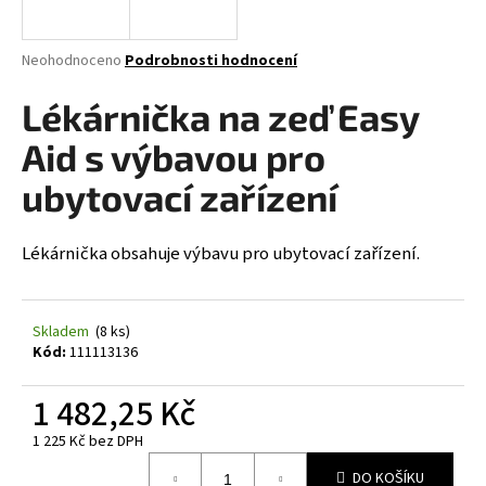
a
j
Průměrné
Neohodnoceno
Podrobnosti hodnocení
í
hodnocení
produktu
Lékárnička na zeď Easy
t
je
?
0,0
Aid s výbavou pro
z
5
ubytovací zařízení
hvězdiček.
Lékárnička obsahuje výbavu pro ubytovací zařízení.
HLEDAT
Skladem
(8 ks)
D
Kód:
111113136
o
p
1 482,25 Kč
o
r
1 225 Kč bez DPH
Měrná
u
DO KOŠÍKU
cena: