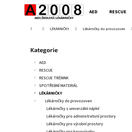
K
Přejít
na
o
AED
RESCUE
obsah
Zpět
Zpět
š
do
do
í
Domů
LÉKÁRNIČKY
Lékárničky do provozoven
obchodu
obchodu
k
P
o
Přeskočit
Kategorie
s
kategorie
t
AED
r
RESCUE
a
RESCUE TRÉNINK
n
SPOTŘEBNÍ MATERIÁL
n
LÉKÁRNIČKY
í
Lékárničky do provozoven
p
Lékárničky s univerzální náplní
a
Lékárničky pro administrativní prostory
n
Lékárničky pro výrobní prostory
e
Lékárničky pro kovovýrobu