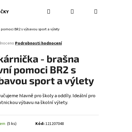
Hledat
Přihlášení
Nákupní
IČKY
HASICÍ PŘÍSTROJE
DOPLŇKY
ODĚVY ZZS
í pomoci BR2 s výbavou sport a výlety
košík
né
dnoceno
Podrobnosti hodnocení
ení
tu
kárnička - brašna
vní pomoci BR2 s
bavou sport a výlety
ček.
čujeme hlavně pro školy a oddíly. Ideální pro
tnickou výbavu na školní výlety.
dem
(5 ks)
Kód:
121207048