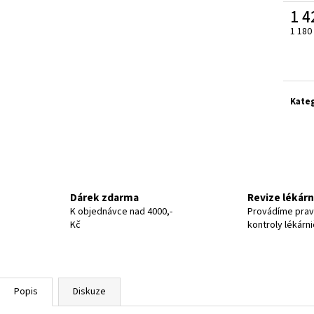
1 4
1 180
Měrn
cena:
Kate
Dárek zdarma
Revize lékár
K objednávce nad 4000,-
Provádíme prav
Kč
kontroly lékárn
Popis
Diskuze