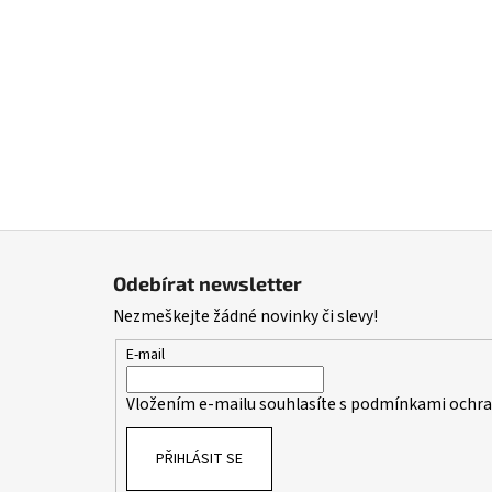
Z
á
Odebírat newsletter
p
Nezmeškejte žádné novinky či slevy!
a
t
E-mail
í
Vložením e-mailu souhlasíte s
podmínkami ochran
PŘIHLÁSIT SE