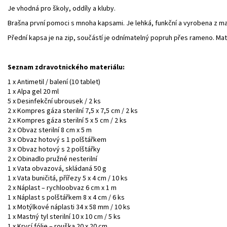
Je vhodná pro školy, oddíly a kluby.
Brašna první pomoci s mnoha kapsami. Je lehká, funkční a vyrobena z m
Přední kapsa je na zip, součástí je odnímatelný popruh přes rameno. Mat
Seznam zdravotnického materiálu:
1 x Antimetil / balení (10 tablet)
1 x Alpa gel 20 ml
5 x Desinfekční ubrousek / 2 ks
2 x Kompres gáza sterilní 7,5 x 7,5 cm / 2 ks
2 x Kompres gáza sterilní 5 x 5 cm / 2 ks
2 x Obvaz sterilní 8 cm x 5 m
3 x Obvaz hotový s 1 polštářkem
3 x Obvaz hotový s 2 polštářky
2 x Obinadlo pružné nesterilní
1 x Vata obvazová, skládaná 50 g
1 x Vata buničitá, přířezy 5 x 4 cm / 10 ks
2 x Náplast – rychloobvaz 6 cm x 1 m
1 x Náplast s polštářkem 8 x 4 cm / 6 ks
1 x Motýlkové náplasti 34 x 58 mm / 10 ks
1 x Mastný tyl sterilní 10 x 10 cm / 5 ks
1 x Krycí fólie – rouška 20 x 20 cm