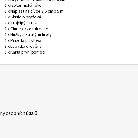
1 x Izotermická fólie
1 x Náplast na cívce 2,5 cm x 5 m
1 x Škrtidlo pryžové
2 x Trojcípý šátek
1 x Chirurgické rukavice
1 x Nůžky s kulatými hroty
1 x Pinzeta plastová
3 x Lopatka dřevěná
1 x Karta první pomoci
y osobních údajů