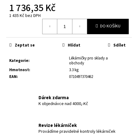
č
1 736,35 Kč
u
j
1 435 Kč bez DPH
e
Měrná
DO KOŠÍKU
cena:
m
e
Zeptat se
Hlídat
Sdílet
Lékárničky pro sklady a
Kategorie
:
obchody
Hmotnost
:
3.3 kg
EAN
:
0710497370462
Dárek zdarma
K objednávce nad 4000,-Kč
Revize lékárniček
Provádíme pravidelné kontroly lékárniček