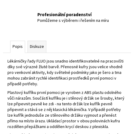
Profesionální poradenství
Pomůžeme s výběrem i řešením na míru
Popis
Diskuze
Lékárničky řady FLUO jsou snadno identifikovatelné na pracovišti
díky své výrazné žluté barvě. Přenosné kufry jsou velice vhodně
pro venkovní aktivity, kdy světelné podmínky jako je šero a tma
mohou zabránit rychlé identifikaci prostředků první pomoci v
případě potřeby.
Plastový kufříku první pomoci je vyroben z ABS plastu odolného
vůči nárazům. Součástí kufříku je i stěnový držák se šrouby, který
lze připevnit pevně ke zdi - na tento držák lze kufřík pevně
připevnit a stává se z něj klasická lékárnička. V případě potřeby
lze kufřík jednoduše ze stěnového držáku vyjmout a přenést
přímo na místo úrazu. Ukládací prostor v obou polovinách kufru
rozdělen přepážkami a oddělen krycí deskou z plexiskla.