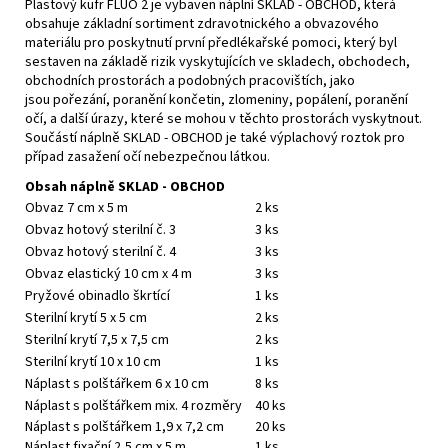
Plastový kufr FLUO 2 je vybaven náplní SKLAD - OBCHOD, která
obsahuje základní sortiment zdravotnického a obvazového
materiálu pro poskytnutí první předlékařské pomoci, který byl
sestaven na základě rizik vyskytujících ve skladech, obchodech,
obchodních prostorách a podobných pracovištích, jako
jsou pořezání, poranění končetin, zlomeniny, popálení, poranění
očí, a další úrazy, které se mohou v těchto prostorách vyskytnout.
Součástí náplně SKLAD - OBCHOD je také výplachový roztok pro
případ zasažení očí nebezpečnou látkou.
Obsah náplně SKLAD - OBCHOD
Obvaz 7 cm x 5 m
2 ks
Obvaz hotový sterilní č. 3
3 ks
Obvaz hotový sterilní č. 4
3 ks
Obvaz elastický 10 cm x 4 m
3 ks
Pryžové obinadlo škrtící
1 ks
Sterilní krytí 5 x 5 cm
2 ks
Sterilní krytí 7,5 x 7,5 cm
2 ks
Sterilní krytí 10 x 10 cm
1 ks
Náplast s polštářkem 6 x 10 cm
8 ks
Náplast s polštářkem mix. 4 rozměry
40 ks
Náplast s polštářkem 1,9 x 7,2 cm
20 ks
Náplast fixační 2,5 cm x 5 m
1 ks