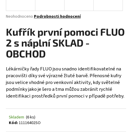
a
j
Průměrné
Neohodnoceno
Podrobnosti hodnocení
í
hodnocení
produktu
Kufřík první pomoci FLUO
t
je
?
0,0
2 s náplní SKLAD -
z
5
OBCHOD
hvězdiček.
Lékárničky řady FLUO jsou snadno identifikovatelné na
HLEDAT
pracovišti díky své výrazné žluté barvě. Přenosné kufry
jsou velice vhodné pro venkovní aktivity, kdy světelné
podmínky jako je šero a tma můžou zabránit rychlé
D
identifikaci prostředků první pomoci v případě potřeby.
o
p
o
Skladem
(6 ks)
r
Kód:
11116402SO
u