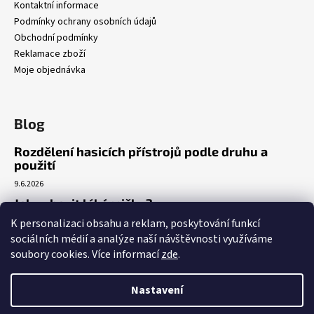
Kontaktní informace
Podmínky ochrany osobních údajů
Obchodní podmínky
Reklamace zboží
Moje objednávka
Blog
Rozdělení hasicích přístrojů podle druhu a
použití
9.6.2026
Jak vybavit lékárničku?
K personalizaci obsahu a reklam, poskytování funkcí
7.3.2026
sociálních médií a analýze naší návštěvnosti využíváme
Venkovní realizace umístění AED
soubory cookies. Více informací
zde
.
5.3.2026
Nastavení
Vytvořil Shoptet