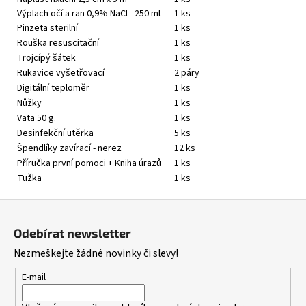
Výplach očí a ran 0,9% NaCl - 250 ml
1 ks
Pinzeta sterilní
1 ks
Rouška resuscitační
1 ks
Trojcípý šátek
1 ks
Rukavice vyšetřovací
2 páry
Digitální teploměr
1 ks
Nůžky
1 ks
Vata 50 g.
1 ks
Desinfekční utěrka
5 ks
Špendlíky zavírací - nerez
12 ks
Příručka první pomoci + Kniha úrazů
1 ks
Tužka
1 ks
Z
á
Odebírat newsletter
p
Nezmeškejte žádné novinky či slevy!
a
t
E-mail
í