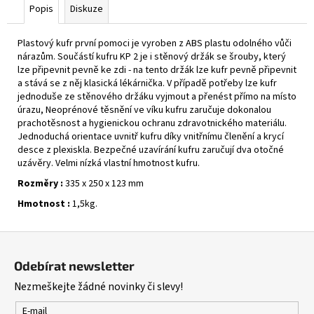
Popis
Diskuze
Plastový kufr první pomoci je vyroben z ABS plastu odolného vůči
nárazům. S
oučástí kufru KP 2 je i stěnový držák se šrouby, který
lze připevnit pevně ke zdi - na tento držák lze kufr pevně připevnit
a stává se z něj klasická lékárnička. V
případě potřeby lze kufr
jednoduše ze stěnového držáku vyjmout a přenést přímo na místo
úrazu, N
eoprénové těsnění ve víku kufru zaručuje dokonalou
prachotěsnost a hygienickou ochranu zdravotnického materiálu.
J
ednoduchá orientace uvnitř kufru díky vnitřnímu členění a krycí
desce z plexiskla. B
ezpečné uzavírání kufru zaručují dva otočné
uzávěry. V
elmi nízká vlastní hmotnost kufru.
Rozměry :
335 x 250 x 123 mm
Hmotnost :
1,5kg.
Z
á
Odebírat newsletter
p
Nezmeškejte žádné novinky či slevy!
a
t
E-mail