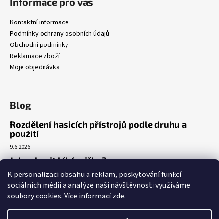
Informace pro vás
Kontaktní informace
Podmínky ochrany osobních údajů
Obchodní podmínky
Reklamace zboží
Moje objednávka
Blog
Rozdělení hasicích přístrojů podle druhu a
použití
9.6.2026
Jak vybavit lékárničku?
K personalizaci obsahu a reklam, poskytování funkcí
7.3.2026
sociálních médií a analýze naší návštěvnosti využíváme
Venkovní realizace umístění AED
soubory cookies. Více informací
zde
.
5.3.2026