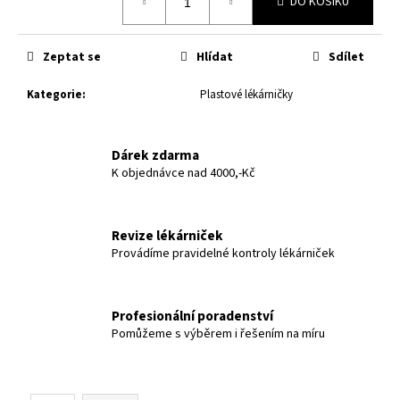
č
DO KOŠÍKU
cena:
u
j
Zeptat se
Hlídat
Sdílet
e
m
Kategorie
:
Plastové lékárničky
e
Dárek zdarma
K objednávce nad 4000,-Kč
Revize lékárniček
Provádíme pravidelné kontroly lékárniček
Profesionální poradenství
Pomůžeme s výběrem i řešením na míru