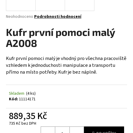
a
j
Průměrné
Neohodnoceno
Podrobnosti hodnocení
í
hodnocení
produktu
Kufr první pomoci malý
t
je
?
0,0
A2008
z
5
hvězdiček.
Kufr první pomoci malý je vhodný pro všechna pracoviště
vzhledem k jednoduchosti manipulace a transportu
HLEDAT
přímo na místo potřeby. Kufr je bez náplně.
Skladem
(4 ks)
D
Kód:
11114171
o
p
889,35 Kč
o
r
735 Kč bez DPH
u
Měrná