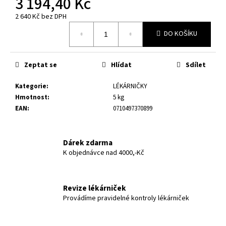
3 194,40 Kč
č
u
2 640 Kč bez DPH
j
Měrná
DO KOŠÍKU
e
cena:
m
e
Zeptat se
Hlídat
Sdílet
Kategorie
:
LÉKÁRNIČKY
Hmotnost
:
5 kg
EAN
:
0710497370899
Dárek zdarma
K objednávce nad 4000,-Kč
Revize lékárniček
Provádíme pravidelné kontroly lékárniček