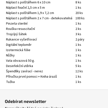
Náplast s polštářkem 6 x 10 cm
8 ks
Náplast fixační 2,5 cm x 5 m
1 ks
Náplast s polštářkem 1,9 x 7,2 cm
20 ks
Náplast s polštářkem 2 x 7 cm - detekovatelná
100 ks
Pinzeta sterilní
1 ks
Rouška resuscitační
2 ks
Trojcípý šátek
3 ks
Rukavice vyšetřovací
2 páry
Digitální teploměr
1 ks
Izotermická fólie
1 ks
Nůžky
1 ks
Vata obvazová 50 g.
1 ks
Desinfekční utěrka
5 ks
Špendlíky zavírací - nerez
12 ks
Příručka první pomoci + Kniha úrazů
1 ks
Tužka
1 ks
Z
á
Odebírat newsletter
p