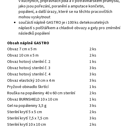
v kuchyních, přípravnách jídla a v potravinářském průmyslu,
jako jsou pořezání, poranění a amputace končetin,
popálení, a další úrazy, které se na těchto pracovištích
mohou vyskytnout
součástí náplně GASTRO je i 100 ks detekovatelných
náplastí s polštářkem a chladivé obvazy a gely pro zmírnění
následků popálení
Obsah náplně GASTRO
Obvaz 7 cm x 5 m
2 ks
Obvaz 10 cm x 5 m
2 ks
Obvaz hotový sterilní č. 2
1 ks
Obvaz hotový sterilní č. 3
3 ks
Obvaz hotový sterilní č. 4
3 ks
Obvaz elastický 10 cm x 4 m
3 ks
Pryžové obinadlo škrtící
1 ks
Rouška na popáleniny 40 x 60 cm sterilní
2 ks
Obvaz BURNSHIELD 10 x 10 cm
1 ks
Gel na popáleniny 3,5 g
3 ks
Sterilní krytí 5 x 5 cm
2 ks
Sterilní krytí 7,5 x 7,5 cm
3 ks
Sterilní krytí 10 x 10 cm
2 ks