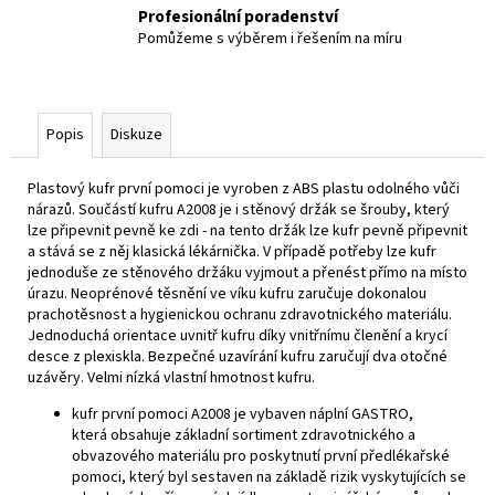
Profesionální poradenství
Pomůžeme s výběrem i řešením na míru
Popis
Diskuze
Plastový kufr první pomoci je vyroben z ABS plastu odolného vůči
nárazů. Součástí kufru A2008 je i stěnový držák se šrouby, který
lze připevnit pevně ke zdi - na tento držák lze kufr pevně připevnit
a stává se z něj klasická lékárnička. V případě potřeby lze kufr
jednoduše ze stěnového držáku vyjmout a přenést přímo na místo
úrazu. Neoprénové těsnění ve víku kufru zaručuje dokonalou
prachotěsnost a hygienickou ochranu zdravotnického materiálu.
Jednoduchá orientace uvnitř kufru díky vnitřnímu členění a krycí
desce z plexiskla. Bezpečné uzavírání kufru zaručují dva otočné
uzávěry. Velmi nízká vlastní hmotnost kufru.
kufr první pomoci A2008 je vybaven náplní GASTRO,
která obsahuje základní sortiment zdravotnického a
obvazového materiálu pro poskytnutí první předlékařské
pomoci, který byl sestaven na základě rizik vyskytujících se