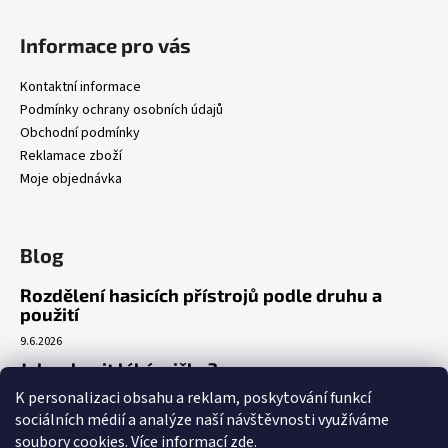
Informace pro vás
Kontaktní informace
Podmínky ochrany osobních údajů
Obchodní podmínky
Reklamace zboží
Moje objednávka
Blog
Rozdělení hasicích přístrojů podle druhu a
použití
9.6.2026
Jak vybavit lékárničku?
K personalizaci obsahu a reklam, poskytování funkcí
7.3.2026
sociálních médií a analýze naší návštěvnosti využíváme
Venkovní realizace umístění AED
soubory cookies. Více informací
zde
.