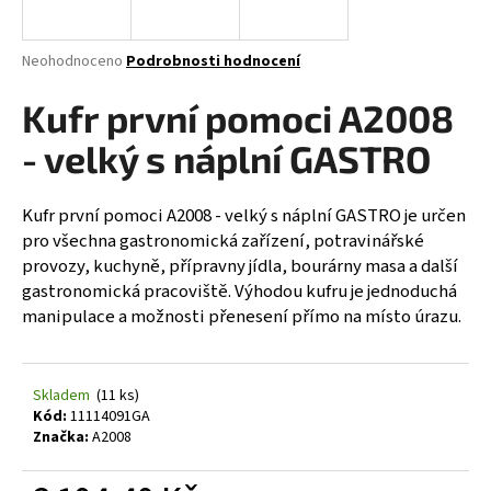
a
j
Průměrné
Neohodnoceno
Podrobnosti hodnocení
í
hodnocení
produktu
Kufr první pomoci A2008
t
je
?
0,0
- velký s náplní GASTRO
z
5
hvězdiček.
Kufr první pomoci A2008 - velký s náplní GASTRO je určen
pro všechna gastronomická zařízení, potravinářské
HLEDAT
provozy, kuchyně, přípravny jídla, bourárny masa a další
gastronomická pracoviště. Výhodou kufru je jednoduchá
manipulace a možnosti přenesení přímo na místo úrazu.
D
o
Skladem
(11 ks)
p
Kód:
11114091GA
o
Značka:
A2008
r
u