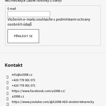
Nezmeškejte žádné novinky či slevy!
a
t
E-mail
í
Vložením e-mailu souhlasíte s
podmínkami ochrany
osobních údajů
PŘIHLÁSIT SE
Kontakt
info
@
a2008.cz
+420 778 001 071
+420 778 001 071
https://www.facebook.com/a2008.cz/
a2008.cz
https://www.youtube.com/@A2008-AED-skoleni-lekarnicky