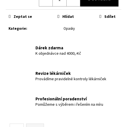
č
u
j
Zeptat se
Hlídat
Sdílet
e
m
Kategorie
:
Opasky
e
Dárek zdarma
K objednávce nad 4000,-Kč
Revize lékárniček
Provádíme pravidelné kontroly lékárniček
Profesionální poradenství
Pomůžeme s výběrem i řešením na míru