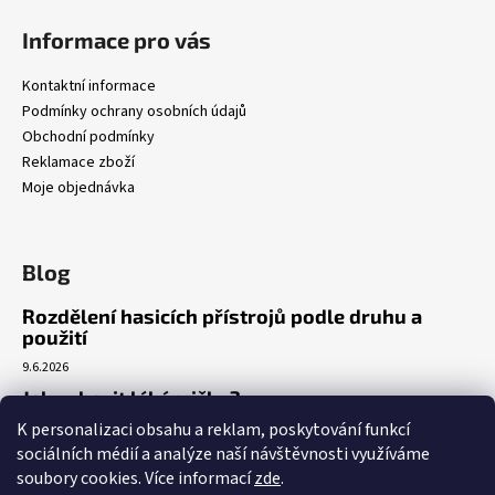
Informace pro vás
Kontaktní informace
Podmínky ochrany osobních údajů
Obchodní podmínky
Reklamace zboží
Moje objednávka
Blog
Rozdělení hasicích přístrojů podle druhu a
použití
9.6.2026
Jak vybavit lékárničku?
K personalizaci obsahu a reklam, poskytování funkcí
7.3.2026
sociálních médií a analýze naší návštěvnosti využíváme
Venkovní realizace umístění AED
soubory cookies. Více informací
zde
.
5.3.2026