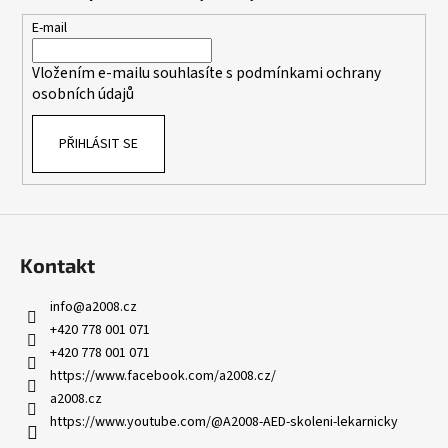
a
t
E-mail
í
Vložením e-mailu souhlasíte s
podmínkami ochrany
osobních údajů
PŘIHLÁSIT SE
Kontakt
info
@
a2008.cz
+420 778 001 071
+420 778 001 071
https://www.facebook.com/a2008.cz/
a2008.cz
https://www.youtube.com/@A2008-AED-skoleni-lekarnicky