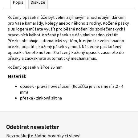
Popis
Diskuze
Kožený opasek může být velmi zajímavým a hodnotným dárkem
pro Vaše kamarády, kolegy anebo někoho z rodiny. Kožené pásky
s 3D logem můžete využít pro běžné nošení do společenských i
pracovních kalhot. Kožený pásek se dá velmi snadno zkrátit.
Přezka obsahuje automatický systém, kterým lze velmi snadno
přezku odjistit a kožený pásek vyjmout. Následně pak kožený
opasek uříznete nožem. Zkrácený kožený opasek zasunete do
přezky a zacvaknete automatický mechanizmus.
Kožený opasek v šířce 35 mm
Materiál:
opasek - pravá hovězí useň (tloušťka je v rozmezí 3,2 - 4
mm)
přezka - zinková slitina
Z
á
Odebírat newsletter
p
Nezmeškejte žádné novinky či slevy!