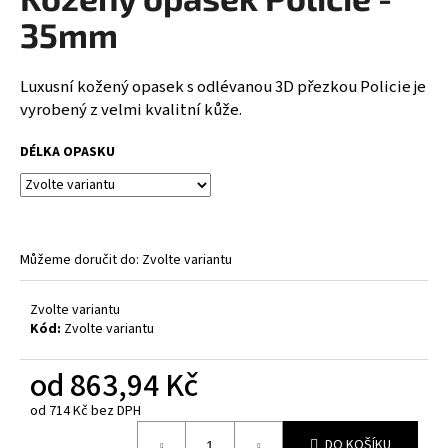
je
a
0,0
35mm
z
j
5
í
hvězdiček.
Luxusní kožený opasek s odlévanou 3D přezkou Policie je
t
vyrobený z velmi kvalitní kůže.
?
DÉLKA OPASKU
HLEDAT
Můžeme doručit do:
Zvolte variantu
Zvolte variantu
D
Kód:
Zvolte variantu
o
p
od
863,94 Kč
o
r
od
714 Kč
bez DPH
u
Měrná
DO KOŠÍKU
cena: