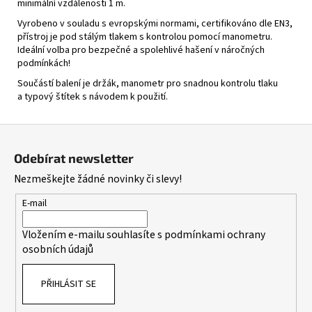
minimální vzdálenosti 1 m.
Vyrobeno v souladu s evropskými normami, certifikováno dle EN3,
přístroj je pod stálým tlakem s kontrolou pomocí manometru.
Ideální volba pro bezpečné a spolehlivé hašení v náročných
podmínkách!
Součástí balení je držák, manometr pro snadnou kontrolu tlaku
a typový štítek s návodem k použití.
Z
á
Odebírat newsletter
p
Nezmeškejte žádné novinky či slevy!
a
t
E-mail
í
Vložením e-mailu souhlasíte s
podmínkami ochrany
osobních údajů
PŘIHLÁSIT SE