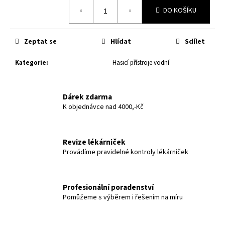
č
Měrná
DO KOŠÍKU
u
cena:
j
e
Zeptat se
Hlídat
Sdílet
m
e
Kategorie
:
Hasicí přístroje vodní
Dárek zdarma
K objednávce nad 4000,-Kč
Revize lékárniček
Provádíme pravidelné kontroly lékárniček
Profesionální poradenství
Pomůžeme s výběrem i řešením na míru