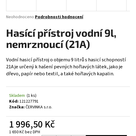
a
j
Průměrné
Neohodnoceno
Podrobnosti hodnocení
í
hodnocení
produktu
Hasící přístroj vodní 9l,
t
je
?
0,0
nemrznoucí (21A)
z
5
hvězdiček.
Vodní hasicí přístroj o objemu 9 litrů s hasicí schopností
21A je určený k hašení pevných hořlavých látek, jako je
HLEDAT
dřevo, papír nebo textil, a také hořlavých kapalin.
Skladem
(1 ks)
D
Kód:
121227791
o
Značka:
ČERVINKA s.r.o.
p
o
1 996,50 Kč
r
u
1 650 Kč bez DPH