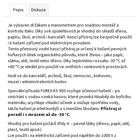
Popis
Diskuze
Je vybaven držákem a manometrem pro snadnou montáž a
kontrolu tlaku. Díky své spolehlivosti je vhodný do skladů dřeva,
papíru, škol, archivů i kanceláří. Hasicí přístroj lze bezpečně použít
i k hašení zařízení pod elektrickým proudem.
Tento přenosný vodní hasicí přístroj je určený k hašení pevných
hořlavých látek organického původu, které žhnou – jako papír,
sláma, uhlí, textil nebo dřevo. Díky teplotnímu rozsahu -30 °C až
+60 °C je ideální pro použití ve vnitřních i venkovních prostorách.
Hodí se do kanceláří, archivů, škol, nemocnic, knihoven,
muzeí i administrativních budov.
Speciální přísada FUREX KS 930 zvyšuje účinnost hašení – po
smíchání s vodou vzniká hasivo, které proniká hlouběji do hořícího
materiálu, urychluje chladicí účinek a snižuje spotřebu vody,
takže hašení je efektivnější a s menšími škodami.
Přístroj si
poradí i s mrazem až do -30 °C.
Vhodný pro hašení požárů třídy A – pevné látky (dřevo, papír, uhlí,
plast, textil apod.)
Lze použít i na elektrická zařízení pod napětím do 1000 V z