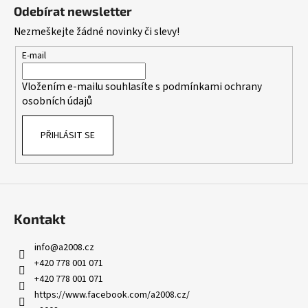
á
Odebírat newsletter
p
Nezmeškejte žádné novinky či slevy!
a
t
E-mail
í
Vložením e-mailu souhlasíte s
podmínkami ochrany
osobních údajů
PŘIHLÁSIT SE
Kontakt
info
@
a2008.cz
+420 778 001 071
+420 778 001 071
https://www.facebook.com/a2008.cz/