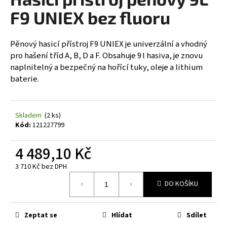
je
a
0,0
F9 UNIEX bez fluoru
z
j
5
í
hvězdiček.
Pěnový hasicí přístroj F9 UNIEX je univerzální a vhodný
t
pro hašení tříd A, B, D a F. Obsahuje 9 l hasiva, je znovu
?
naplnitelný a bezpečný na hořící tuky, oleje a lithium
baterie.
Skladem
(2 ks)
HLEDAT
Kód:
121227799
4 489,10 Kč
D
3 710 Kč bez DPH
o
Měrná
p
DO KOŠÍKU
cena:
o
r
Zeptat se
Hlídat
Sdílet
u