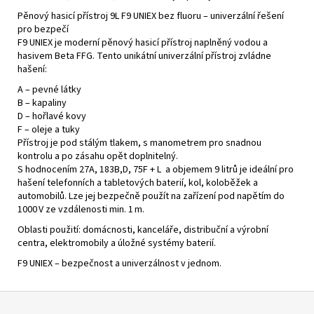
Pěnový hasicí přístroj 9L F9 UNIEX bez fluoru – univerzální řešení
pro bezpečí
F9 UNIEX je moderní pěnový hasicí přístroj naplněný vodou a
hasivem Beta FFG. Tento unikátní univerzální přístroj zvládne
hašení:
A – pevné látky
B – kapaliny
D – hořlavé kovy
F – oleje a tuky
Přístroj je pod stálým tlakem, s manometrem pro snadnou
kontrolu a po zásahu opět doplnitelný.
S hodnocením 27A, 183B,D, 75F + L a objemem 9 litrů je ideální pro
hašení telefonních a tabletových baterií, kol, koloběžek a
automobilů. Lze jej bezpečně použít na zařízení pod napětím do
1000 V ze vzdálenosti min. 1 m.
Oblasti použití: domácnosti, kanceláře, distribuční a výrobní
centra, elektromobily a úložné systémy baterií.
F9 UNIEX – bezpečnost a univerzálnost v jednom.
Z