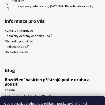
a2008.cz
https://www.youtube.com/@A2008-AED-skoleni-lekarnicky
Informace pro vás
Kontaktní informace
Podmínky ochrany osobních údajů
Obchodní podmínky
Reklamace zboží
Moje objednávka
Blog
Rozdělení hasicích přístrojů podle druhu a
použití
9.6.2026
Jak vybavit lékárničku?
K personalizaci obsahu a reklam, poskytování funkcí
7.3.2026