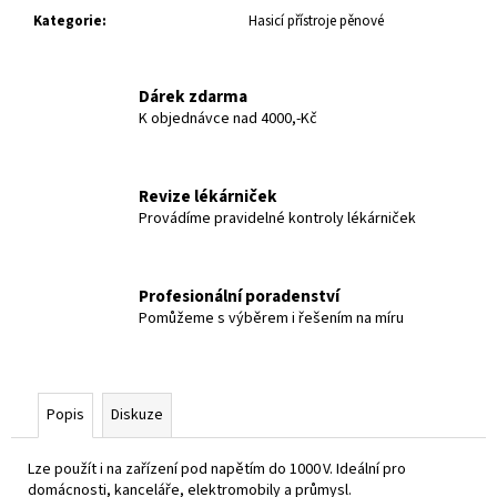
č
Kategorie
:
Hasicí přístroje pěnové
u
j
e
Dárek zdarma
m
K objednávce nad 4000,-Kč
e
Revize lékárniček
Provádíme pravidelné kontroly lékárniček
Profesionální poradenství
Pomůžeme s výběrem i řešením na míru
Popis
Diskuze
Lze použít i na zařízení pod napětím do 1000 V. Ideální pro
domácnosti, kanceláře, elektromobily a průmysl.