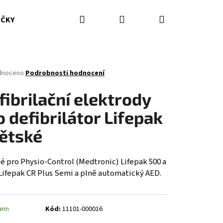
Hledat
Přihlášení
Nákupní
IČKY
HASICÍ PŘÍSTROJE
DOPLŇKY
ODĚVY ZZS
košík
né
dnoceno
Podrobnosti hodnocení
ení
tu
fibrilační elektrody
o defibrilátor Lifepak
dětské
ček.
é pro Physio-Control (Medtronic) Lifepak 500 a
 Lifepak CR Plus Semi a plně automatický AED.
dem
Kód:
11101-000016