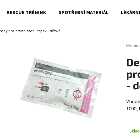
RESCUE TRÉNINK
SPOTŘEBNÍ MATERIÁL
LÉKÁRN
trody pro defibrilátor Lifepak - dětské
Co potřebujete najít?
Průměr
Neoho
hodnoc
produk
HLEDAT
De
je
0,0
pr
z
5
- 
Doporučujeme
hvězdi
Vhodn
1000,
Skla