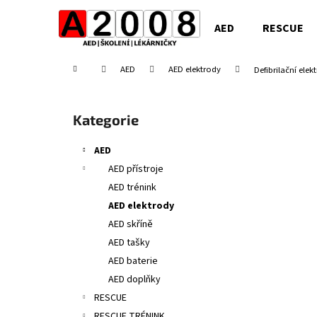
K
Přejít
na
o
AED
RESCUE
obsah
Zpět
Zpět
š
do
do
í
Domů
AED
AED elektrody
Defibrilační elek
obchodu
obchodu
k
P
o
Přeskočit
Kategorie
s
kategorie
t
AED
r
AED přístroje
a
AED trénink
n
AED elektrody
n
AED skříně
í
AED tašky
p
AED baterie
a
AED doplňky
n
RESCUE
e
RESCUE TRÉNINK