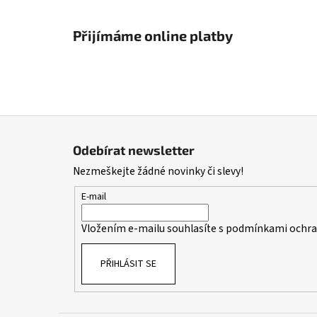
Přijímáme online platby
Z
á
Odebírat newsletter
p
Nezmeškejte žádné novinky či slevy!
a
t
E-mail
í
Vložením e-mailu souhlasíte s
podmínkami ochran
PŘIHLÁSIT SE