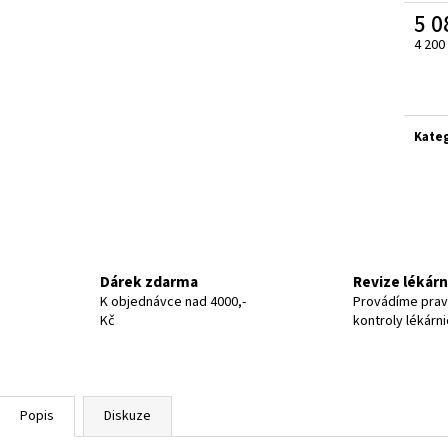
5 0
4 200
Měrn
cena:
Kate
Dárek zdarma
Revize lékár
K objednávce nad 4000,-
Provádíme prav
Kč
kontroly lékárn
Popis
Diskuze