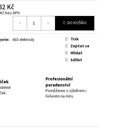
82 Kč
 Kč bez DPH
á
DO KOŠÍKU
Tisk
gorie
:
AED elektrody
Zeptat se
Hlídat
Sdílet
Profesionální
niček
poradenství
idelné
Pomůžeme s výběrem i
iček
řešením na míru