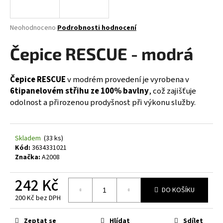
a
j
Průměrné
Neohodnoceno
Podrobnosti hodnocení
í
hodnocení
produktu
Čepice RESCUE - modrá
t
je
?
0,0
z
Čepice RESCUE
v modrém provedení je vyrobena v
5
6tipanelovém střihu ze 100% bavlny
, což zajišťuje
hvězdiček.
odolnost a přirozenou prodyšnost při výkonu služby.
HLEDAT
Skladem
(33 ks)
Kód:
3634331021
Značka:
A2008
D
o
242 Kč
p
DO KOŠÍKU
o
200 Kč bez DPH
r
Měrná
u
cena:
Zeptat se
Hlídat
Sdílet