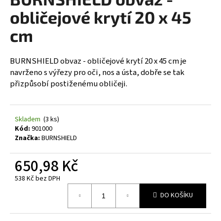
je
a
0,0
obličejové krytí 20 x 45
z
j
5
cm
í
hvězdiček.
t
BURNSHIELD obvaz - obličejové krytí 20 x 45 cm je
?
navrženo s výřezy pro oči, nos a ústa, dobře se tak
přizpůsobí postiženému obličeji.
HLEDAT
Skladem
(3 ks)
Kód:
901000
Značka:
BURNSHIELD
D
650,98 Kč
o
p
538 Kč bez DPH
Měrná
o
DO KOŠÍKU
cena:
r
u