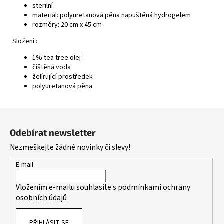
sterilní
materiál: polyuretanová pěna napuštěná hydrogelem
rozměry: 20 cm x 45 cm
Složení :
1% tea tree olej
čištěná voda
želírující prostředek
polyuretanová pěna
Z
á
Odebírat newsletter
p
Nezmeškejte žádné novinky či slevy!
a
t
E-mail
í
Vložením e-mailu souhlasíte s
podmínkami ochrany
osobních údajů
PŘIHLÁSIT SE