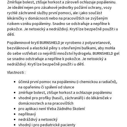
Zmírňuje bolest, ztišuje horkost a zároveň ochlazuje popáleninu.
Je ideální nejen pro zásahové jednotky požární ochrany, vozy
rychlé záchranné služby první pomoci, ale i jako součást
lékárničky v domácnosti nebo na pracovištích se zvýšeným
rizikem vzniku popáleniny. Snadno se odstraňuje a nepřilne k
pokožce. Je netoxický a nedráždivý. Krytí lze bezpečně použít i u
dětí.
Popáleninové krytí BURNSHIELD je vyrobeno z polyuretanové,
bezvláknové a elastické pěny s otevřenými buňkami, aby mohla
do sebe vstřebat co největší množství hydrogelu. BURNSHIELD gel
se snadno odstraňuje a nepřilne k pokožce. Je netoxický a
nedráždivý. Krytí lze bezpečně použít i u dětí.
Vlastnosti :
účinná první pomoc na popáleninu (i chemickou a radiační),
na opařeninu či spálení od slunce
zmírňuje bolest, ztišuje horkost a ochlazuje popáleninu
vhodné pro profíky (hasiči, záchranáři) i do lékárniček v
domácnostech a na pracovištích
pro aplikaci není třeba žádného školení
nepřilnavý
nedráždivý a netoxický
vhodný i pro pediatrické pacienty