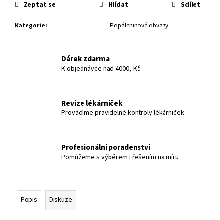
č
Zeptat se
Hlídat
Sdílet
u
j
Kategorie
:
Popáleninové obvazy
e
m
e
Dárek zdarma
K objednávce nad 4000,-Kč
Revize lékárniček
Provádíme pravidelné kontroly lékárniček
Profesionální poradenství
Pomůžeme s výběrem i řešením na míru
Popis
Diskuze