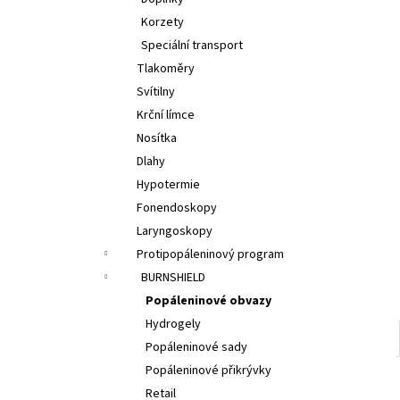
l
Korzety
Speciální transport
Tlakoměry
Svítilny
Krční límce
Nosítka
Dlahy
Hypotermie
Fonendoskopy
Laryngoskopy
Protipopáleninový program
BURNSHIELD
Popáleninové obvazy
Hydrogely
Popáleninové sady
Popáleninové přikrývky
Retail