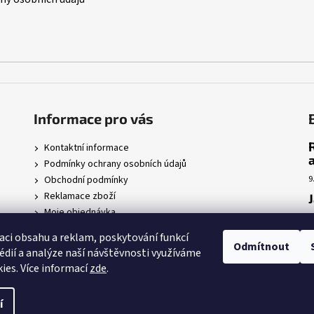
Informace pro vás
Kontaktní informace
Podmínky ochrany osobních údajů
Obchodní podmínky
9
Reklamace zboží
Moje objednávka
7
r
aci obsahu a reklam, poskytování funkcí
Odmítnout
édií a analýze naší návštěvnosti využíváme
5
ies. Více informací
zde
.
 nastavení cookies
í