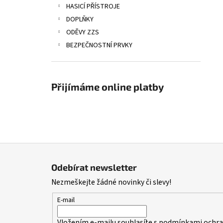
HASICÍ PŘÍSTROJE
DOPLŇKY
ODĚVY ZZS
BEZPEČNOSTNÍ PRVKY
Přijímáme online platby
Z
á
Odebírat newsletter
p
Nezmeškejte žádné novinky či slevy!
a
t
E-mail
í
Vložením e-mailu souhlasíte s
podmínkami ochran