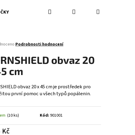
Hledat
Přihlášení
Nákupní
IČKY
HASICÍ PŘÍSTROJE
DOPLŇKY
ODĚVY ZZS
košík
né
dnoceno
Podrobnosti hodnocení
ení
tu
RNSHIELD obvaz 20
45 cm
ček.
HIELD obvaz 20 x 45 cm je prostředek pro
itou první pomoc u všech typů popálenin.
dem
(10 ks)
Kód:
901001
 Kč