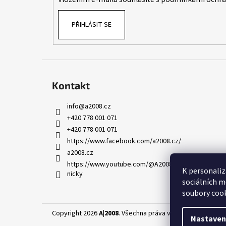
PŘIHLÁSIT SE
Kontakt
info
@
a2008.cz
+420 778 001 071
+420 778 001 071
https://www.facebook.com/a2008.cz/
a2008.cz
https://www.youtube.com/@A2008-AED-skoleni-leka
K personaliz
nicky
sociálních m
soubory cook
Copyright 2026
A|2008
. Všechna práva vyhrazena.
Upravit
Nastaven