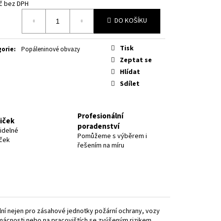
č bez DPH
á
DO KOŠÍKU
Tisk
gorie
:
Popáleninové obvazy
Zeptat se
Hlídat
Sdílet
Profesionální
niček
poradenství
idelné
Pomůžeme s výběrem i
iček
řešením na míru
ální nejen pro zásahové jednotky požární ochrany, vozy
domácnosti nebo na pracovištích se zvýšeným rizikem