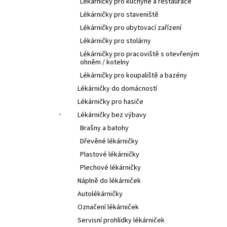
Lékárničky pro kuchyně a restaurace
Lékárničky pro staveniště
Lékárničky pro ubytovací zařízení
Lékárničky pro stolárny
Lékárničky pro pracoviště s otevřeným
ohněm / kotelny
Lékárničky pro koupaliště a bazény
Lékárničky do domácností
Lékárničky pro hasiče
Lékárničky bez výbavy
Brašny a batohy
Dřevěné lékárničky
Plastové lékárničky
Plechové lékárničky
Náplně do lékárniček
Autolékárničky
Označení lékárniček
Servisní prohlídky lékárniček