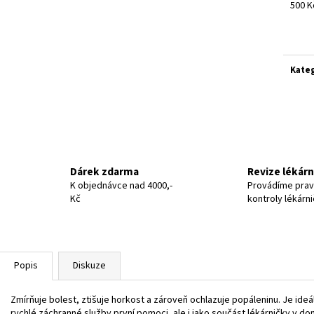
500 K
Měrn
cena:
Kate
Dárek zdarma
Revize lékár
K objednávce nad 4000,-
Provádíme prav
Kč
kontroly lékárn
Popis
Diskuze
Zmírňuje bolest, ztišuje horkost a zároveň ochlazuje popáleninu. Je ide
rychlé záchranné služby první pomoci, ale i jako součást lékárničky v 