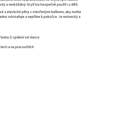
ký a nedráždivý. Krytí lze bezpečně použít i u dětí.
vé a elastické pěny s otevřenými buňkami, aby mohla
adno odstraňuje a nepřilne k pokožce. Je netoxický a
řeninu či spálení od slunce
stech a na pracovištích