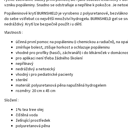
vzniku popáleniny. Snadno se odstraňuje a nepřilne k pokožce. Je netoxic
Popáleninové krytí BURNSHIELD je vyrobeno z polyuretanové, bezvlákno
do sebe vstřebat co největší množství hydrogelu. BURNSHIELD gel se sn
nedráždivý. Krytí lze bezpečně použít i u dětí.
Vlastnosti :
účinná první pomoc na popáleninu (i chemickou a radiační), na opa
zmírňuje bolest, ztišuje horkost a ochlazuje popáleninu
vhodné pro profíky (hasiči, záchranáři) i do lékárniček v domácno
pro aplikaci není třeba žádného školení
nepřilnavý
nedráždivý a netoxický
vhodný i pro pediatrické pacienty
sterilní
materiál: polyuretanová pěna napuštěná hydrogelem
rozměry: 20 cm x 45 cm
Složení :
1% tea tree olej
čištěná voda
želírující prostředek
polyuretanová pěna