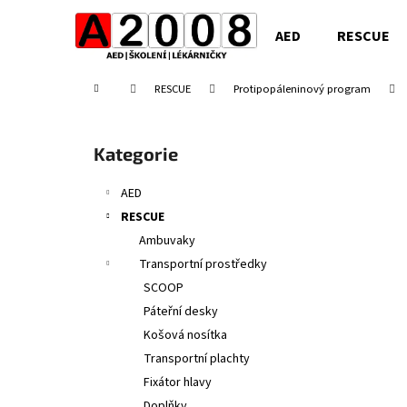
K
Přejít
na
o
AED
RESCUE
obsah
Zpět
Zpět
š
do
do
í
Domů
RESCUE
Protipopáleninový program
obchodu
obchodu
k
P
o
Přeskočit
Kategorie
s
kategorie
t
AED
r
RESCUE
a
Ambuvaky
n
Transportní prostředky
n
SCOOP
í
Páteřní desky
p
Košová nosítka
a
Transportní plachty
n
Fixátor hlavy
e
Doplňky