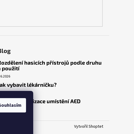
Blog
Rozdělení hasicích přístrojů podle druhu
a použití
.6.2026
Jak vybavit lékárničku?
.3.2026
Venkovní realizace umístění AED
Souhlasím
.3.2026
Vytvořil Shoptet