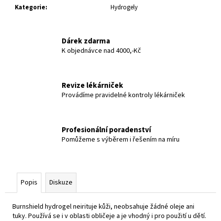
č
Kategorie
:
Hydrogely
u
j
e
Dárek zdarma
m
K objednávce nad 4000,-Kč
e
Revize lékárniček
Provádíme pravidelné kontroly lékárniček
Profesionální poradenství
Pomůžeme s výběrem i řešením na míru
Popis
Diskuze
Burnshield hydrogel neirituje kůži, neobsahuje žádné oleje ani
tuky. Používá se i v oblasti obličeje a je vhodný i pro použití u dětí.