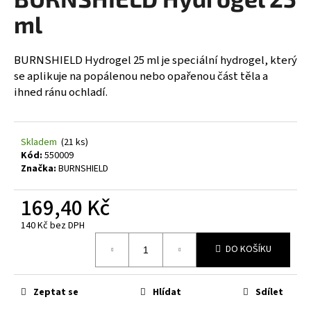
je
a
0,0
ml
z
j
5
í
hvězdiček.
BURNSHIELD Hydrogel 25 ml je speciální hydrogel, který
t
se aplikuje na popálenou nebo opařenou část těla a
?
ihned ránu ochladí.
Skladem
(21 ks)
Kód:
550009
HLEDAT
Značka:
BURNSHIELD
169,40 Kč
D
140 Kč bez DPH
o
Měrná
DO KOŠÍKU
p
cena:
o
r
Zeptat se
Hlídat
Sdílet
u