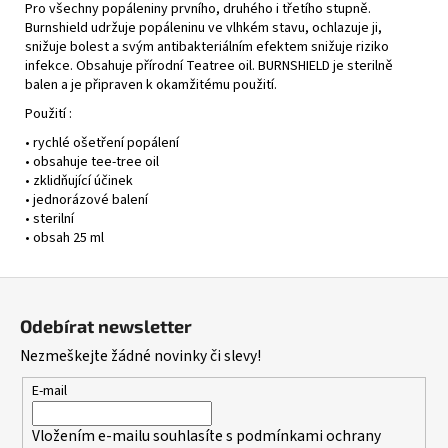
Pro všechny popáleniny prvního, druhého i třetího stupně.
Burnshield udržuje popáleninu ve vlhkém stavu, ochlazuje ji,
snižuje bolest a svým antibakteriálním efektem snižuje riziko
infekce. Obsahuje přírodní Teatree oil. BURNSHIELD je sterilně
balen a je připraven k okamžitému použití.
Použití :
• rychlé ošetření popálení
• obsahuje tee-tree oil
• zklidňující účinek
• jednorázové balení
• sterilní
• obsah 25 ml
Z
á
Odebírat newsletter
p
Nezmeškejte žádné novinky či slevy!
a
t
E-mail
í
Vložením e-mailu souhlasíte s
podmínkami ochrany