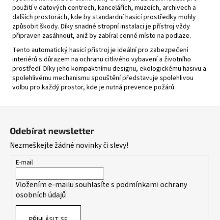
použití v datových centrech, kancelářích, muzeích, archivech a
dalších prostorách, kde by standardní hasicí prostředky mohly
způsobit škody. Díky snadné stropní instalaci je přístroj vždy
připraven zasáhnout, aniž by zabíral cenné místo na podlaze.
Tento automatický hasicí přístroj je ideální pro zabezpečení
interiérů s důrazem na ochranu citlivého vybavení a životního
prostředí. Díky jeho kompaktnímu designu, ekologickému hasivu a
spolehlivému mechanismu spouštění představuje spolehlivou
volbu pro každý prostor, kde je nutná prevence požárů.
Z
á
Odebírat newsletter
p
Nezmeškejte žádné novinky či slevy!
a
t
E-mail
í
Vložením e-mailu souhlasíte s
podmínkami ochrany
osobních údajů
PŘIHLÁSIT SE