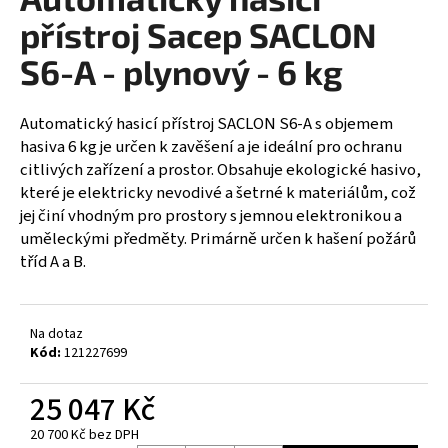
je
a
0,0
přístroj Sacep SACLON
z
j
5
S6-A - plynový - 6 kg
í
hvězdiček.
t
Automatický hasicí přístroj SACLON S6-A s objemem
?
hasiva 6 kg je určen k zavěšení a je ideální pro ochranu
citlivých zařízení a prostor. Obsahuje ekologické hasivo,
které je elektricky nevodivé a šetrné k materiálům, což
jej činí vhodným pro prostory s jemnou elektronikou a
HLEDAT
uměleckými předměty. Primárně určen k hašení požárů
tříd A a B.
D
Na dotaz
o
Kód:
121227699
p
o
25 047 Kč
r
u
20 700 Kč bez DPH