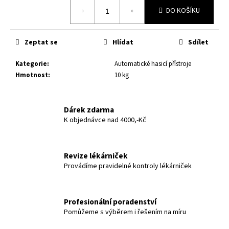
č
Měrná
DO KOŠÍKU
u
cena:
j
e
Zeptat se
Hlídat
Sdílet
m
e
Kategorie
:
Automatické hasicí přístroje
Hmotnost
:
10 kg
Dárek zdarma
K objednávce nad 4000,-Kč
Revize lékárniček
Provádíme pravidelné kontroly lékárniček
Profesionální poradenství
Pomůžeme s výběrem i řešením na míru