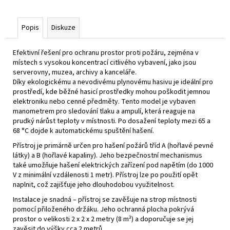
Popis
Diskuze
Efektivní řešení pro ochranu prostor proti požáru, zejména v
místech s vysokou koncentrací citlivého vybavení, jako jsou
serverovny, muzea, archivy a kanceláře.
Díky ekologickému a nevodivému plynovému hasivu je ideální pro
prostředí, kde běžné hasicí prostředky mohou poškodit jemnou
elektroniku nebo cenné předměty. Tento model je vybaven
manometrem pro sledování tlaku a ampulí, která reaguje na
prudký nárůst teploty v místnosti. Po dosažení teploty mezi 65 a
68 °C dojde k automatickému spuštění hašení.
Přístroj je primárně určen pro hašení požárů tříd A (hořlavé pevné
látky) a B (hořlavé kapaliny). Jeho bezpečnostní mechanismus
také umožňuje hašení elektrických zařízení pod napětím (do 1000
V z minimální vzdálenosti 1 metr). Přístroj lze po použití opět
naplnit, což zajišťuje jeho dlouhodobou využitelnost.
Instalace je snadná – přístroj se zavěšuje na strop místnosti
pomocí přiloženého držáku. Jeho ochranná plocha pokrývá
prostor o velikosti 2 x 2 x 2 metry (8 m³) a doporučuje se jej
zavěsit do výšky cca 2 metrů.