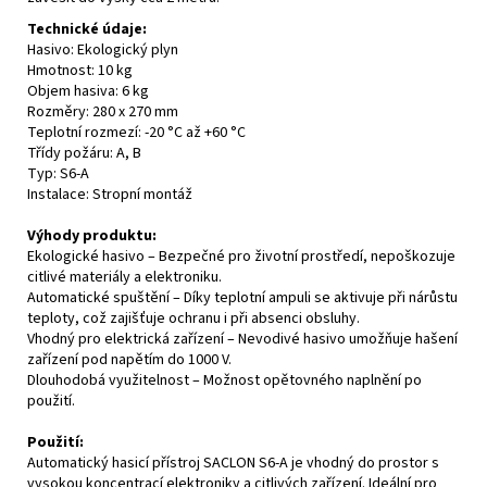
Technické údaje:
Hasivo: Ekologický plyn
Hmotnost: 10 kg
Objem hasiva: 6 kg
Rozměry: 280 x 270 mm
Teplotní rozmezí: -20 °C až +60 °C
Třídy požáru: A, B
Typ: S6-A
Instalace: Stropní montáž
Výhody produktu:
Ekologické hasivo – Bezpečné pro životní prostředí, nepoškozuje
citlivé materiály a elektroniku.
Automatické spuštění – Díky teplotní ampuli se aktivuje při nárůstu
teploty, což zajišťuje ochranu i při absenci obsluhy.
Vhodný pro elektrická zařízení – Nevodivé hasivo umožňuje hašení
zařízení pod napětím do 1000 V.
Dlouhodobá využitelnost – Možnost opětovného naplnění po
použití.
Použití:
Automatický hasicí přístroj SACLON S6-A je vhodný do prostor s
vysokou koncentrací elektroniky a citlivých zařízení. Ideální pro