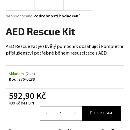
a
j
Průměrné
Neohodnoceno
Podrobnosti hodnocení
í
hodnocení
produktu
AED Rescue Kit
t
je
?
0,0
z
AED Rescue Kit je skvělý pomocník obsahující kompletní
5
příslušenství potřebné během resuscitace s AED.
hvězdiček.
HLEDAT
Skladem
(2 ks)
Kód:
37645289
D
592,90 Kč
o
490 Kč bez DPH
p
Měrná
o
DO KOŠÍKU
cena:
r
u