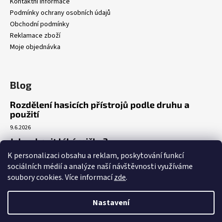
Kontaktní informace
Podmínky ochrany osobních údajů
Obchodní podmínky
Reklamace zboží
Moje objednávka
Blog
Rozdělení hasicích přístrojů podle druhu a
použití
9.6.2026
Jak vybavit lékárničku?
K personalizaci obsahu a reklam, poskytování funkcí
7.3.2026
sociálních médií a analýze naší návštěvnosti využíváme
Venkovní realizace umístění AED
soubory cookies. Více informací
zde
.
5.3.2026
Nastavení
Vytvořil Shoptet