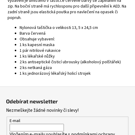
Vybavení je umístěno v taštičce červené barvy se zapínáním na
zip. Na boční straně má rychlosponu pro další připevnění k AED. Na
zadní straně jsou elastická poutka pro navlečení na opasek či
popruh.
Nylonová taštička o velikosti 13, 5 x 24,5 cm
Barva červená
Obsahuje vybavení:
1 ks kapesní maska
1 pár nitrilové rukavice
1 ks lékařské nůžky
2 ks antiseptické čisticí ubrousky (alkoholový polštářek)
2 ks netkaná gáza
1 ks jednorázový lékařský holicí strojek
Z
á
Odebírat newsletter
p
Nezmeškejte žádné novinky či slevy!
a
t
E-mail
í
Vložením e-mailu souhlasíte s
podmínkami ochrany