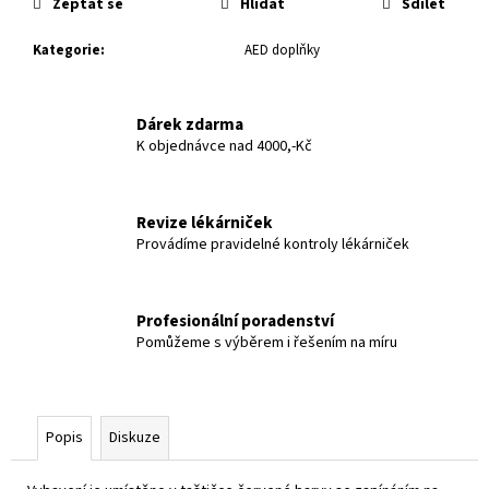
č
Zeptat se
Hlídat
Sdílet
u
j
Kategorie
:
AED doplňky
e
m
e
Dárek zdarma
K objednávce nad 4000,-Kč
Revize lékárniček
Provádíme pravidelné kontroly lékárniček
Profesionální poradenství
Pomůžeme s výběrem i řešením na míru
Popis
Diskuze